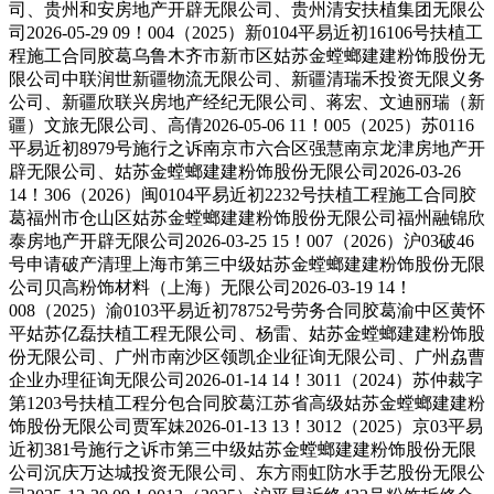
司、贵州和安房地产开辟无限公司、贵州清安扶植集团无限公
司2026-05-29 09！004（2025）新0104平易近初16106号扶植工
程施工合同胶葛乌鲁木齐市新市区姑苏金螳螂建建粉饰股份无
限公司中联润世新疆物流无限公司、新疆清瑞禾投资无限义务
公司、新疆欣联兴房地产经纪无限公司、蒋宏、文迪丽瑞（新
疆）文旅无限公司、高倩2026-05-06 11！005（2025）苏0116
平易近初8979号施行之诉南京市六合区强慧南京龙津房地产开
辟无限公司、姑苏金螳螂建建粉饰股份无限公司2026-03-26
14！306（2026）闽0104平易近初2232号扶植工程施工合同胶
葛福州市仓山区姑苏金螳螂建建粉饰股份无限公司福州融锦欣
泰房地产开辟无限公司2026-03-25 15！007（2026）沪03破46
号申请破产清理上海市第三中级姑苏金螳螂建建粉饰股份无限
公司贝高粉饰材料（上海）无限公司2026-03-19 14！
008（2025）渝0103平易近初78752号劳务合同胶葛渝中区黄怀
平姑苏亿磊扶植工程无限公司、杨雷、姑苏金螳螂建建粉饰股
份无限公司、广州市南沙区领凯企业征询无限公司、广州劦曹
企业办理征询无限公司2026-01-14 14！3011（2024）苏仲裁字
第1203号扶植工程分包合同胶葛江苏省高级姑苏金螳螂建建粉
饰股份无限公司贾军妹2026-01-13 13！3012（2025）京03平易
近初381号施行之诉市第三中级姑苏金螳螂建建粉饰股份无限
公司沉庆万达城投资无限公司、东方雨虹防水手艺股份无限公