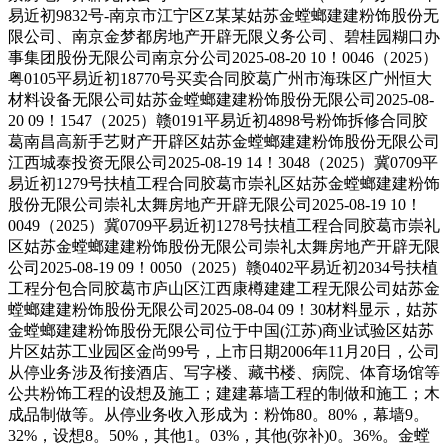
易近初9832号-南京市江宁区Z某某姑苏金螳螂建建粉饰股份无
限公司、南京金梦都房地产开辟无限义务公司、碧桂园糊口办
事集团股份无限公司南京分公司2025-08-20 10！0046（2025）
粤0105平易近初18770号买卖合同胶葛广州市海珠区广州恒大
材料设备无限公司姑苏金螳螂建建粉饰股份无限公司2025-08-
20 09！1547（2025）赣0191平易近初4898号粉饰拆修合同胶
葛南昌高新手艺财产开辟区姑苏金螳螂建建粉饰股份无限公司
江西城泰投资无限公司2025-08-19 14！3048（2025）冀0709平
易近初1279号扶植工程合同胶葛市崇礼区姑苏金螳螂建建粉饰
股份无限公司崇礼太舞房地产开辟无限公司2025-08-19 10！
0049（2025）冀0709平易近初1278号扶植工程合同胶葛市崇礼
区姑苏金螳螂建建粉饰股份无限公司崇礼太舞房地产开辟无限
公司2025-08-19 09！0050（2025）赣0402平易近初2034号扶植
工程分包合同胶葛市庐山区江西康樽建建工程无限公司姑苏金
螳螂建建粉饰股份无限公司2025-08-04 09！30材料显示，姑苏
金螳螂建建粉饰股份无限公司位于中国(江苏)商业试验区姑苏
片区姑苏工业园区金尚99号，上市日期2006年11月20日，公司
从停业务涉及衔接酒店、写字楼、藏书楼、病院、体育场馆等
公共粉饰工程的设想及施工；建建幕墙工程的制做和施工；木
成品制做等。从停业务收入形成为：粉饰80。80%，幕墙9。
32%，设想8。50%，其他1。03%，其他(弥补)0。36%。金螳