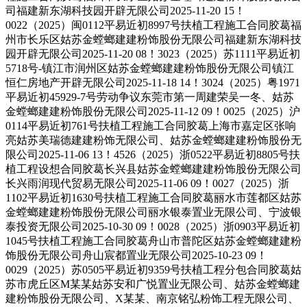
司福建新东湖科技园开辟无限公司2025-11-20 15！
0022（2025）闽0112平易近初8997号扶植工程施工合同胶葛福
州市长乐区姑苏金螳螂建建粉饰股份无限公司福建新东湖科技
园开辟无限公司2025-11-20 08！3023（2025）苏1111平易近初
5718号-镇江市润州区姑苏金螳螂建建粉饰股份无限公司镇江
恒仁房地产开辟无限公司2025-11-18 14！3024（2025）粤1971
平易近初45929-7号劳动争议东莞市第一周建荣吴一冬、姑苏
金螳螂建建粉饰股份无限公司2025-11-12 09！0025（2025）沪
0114平易近初761号扶植工程施工合同胶葛上海市嘉定区张响
亮姑苏美瑞德建建粉饰无限公司、姑苏金螳螂建建粉饰股份无
限公司2025-11-06 13！4526（2025）浙0522平易近初8805号扶
植工程设想合同胶葛长兴县姑苏金螳螂建建粉饰股份无限公司
长兴雨润现代贸易无限公司2025-11-06 09！0027（2025）浙
1102平易近初1630号扶植工程施工合同胶葛丽水市莲都区姑苏
金螳螂建建粉饰股份无限公司丽水银泰置业无限公司、宁波银
泰投资无限公司2025-10-30 09！0028（2025）浙0903平易近初
1045号扶植工程施工合同胶葛舟山市普陀区姑苏金螳螂建建粉
饰股份无限公司舟山宸都置业无限公司2025-10-23 09！
0029（2025）苏0505平易近初9359号扶植工程分包合同胶葛姑
苏市虎丘区M某某姑苏安和广悦置业无限公司、姑苏金螳螂建
建粉饰股份无限公司、X某某、南京铭弘粉饰工程无限公司、