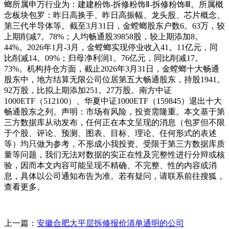
螂所属申万行业为：建建粉饰-拆修粉饰Ⅱ-拆修粉饰Ⅲ。所属概
念板块包罗：昨日高换手、昨日高振幅、龙头股、芯片概念、
第三代半导体等。截至3月31日，金螳螂股东户数6。63万，较
上期削减7。78%；人均畅通股39858股，较上期添加8。
44%。2026年1月-3月，金螳螂实现停业收入41。11亿元，同
比削减14。09%；归母净利润1。76亿元，同比削减17。
73%。机构持仓方面，截止2026年3月31日，金螳螂十大畅通
股东中，地方结算无限公司位居第五大畅通股东，持股1941。
92万股，比拟上期添加251。27万股。南方中证
1000ETF（512100）、华夏中证1000ETF（159845）退出十大
畅通股东之列。声明：市场有风险，投资需隆重。本文基于第
三方数据库从动发布，任何正在本文呈现的消息（包罗但不限
于个股、评论、预测、图表、目标、理论、任何形式的表述
等）均只做为参考，不形成小我投资。受限于第三方数据库质
量等问题，我们无法对数据的实正在性及完整性进行分辩或核
验，因而本文内容可能呈现不精确、不完整、性的内容或消
息，具体以公司通知布告为准。若有疑问，请联系前往搜狐，
查看更多。
上一篇：
安徽合肥大平层拆修报价清单通明的公司