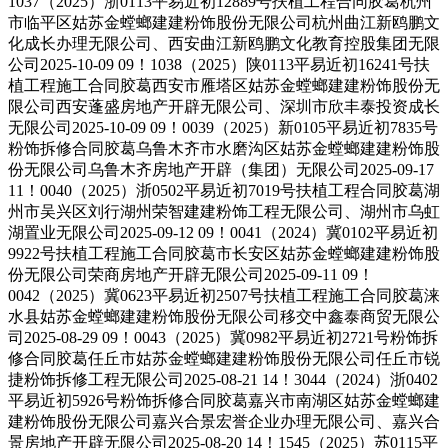
1037（2025）浙0113平易近初12889号扶植工程合同胶葛杭州
市临平区姑苏金螳螂建建粉饰股份无限公司杭州曲江新鸥鹏文
化成长办理无限公司、西安曲江新鸥鹏文化教育控股集团无限
公司2025-10-09 09！1038（2025）陕0113平易近初16241号扶
植工程施工合同胶葛西安市雁塔区姑苏金螳螂建建粉饰股份无
限公司西安蓬盛房地产开辟无限公司、深圳市欣丰泰投资成长
无限公司2025-10-09 09！0039（2025）新0105平易近初7835号
粉饰拆修合同胶葛乌鲁木齐市水磨沟区姑苏金螳螂建建粉饰股
份无限公司乌鲁木齐房地产开辟（集团）无限公司2025-09-17
11！0040（2025）浙0502平易近初7019号扶植工程合同胶葛湖
州市吴兴区刘行湖州荣智建建粉饰工程无限公司、湖州市乌虹
湖置业无限公司2025-09-12 09！0041（2024）冀0102平易近初
9922号扶植工程施工合同胶葛市长安区姑苏金螳螂建建粉饰股
份无限公司荣商房地产开辟无限公司2025-09-11 09！
0042（2025）冀0623平易近初2507号扶植工程施工合同胶葛涞
水县姑苏金螳螂建建粉饰股份无限公司移交中鑫泰商贸无限公
司2025-08-29 09！0043（2025）冀0982平易近初2721号粉饰拆
修合同胶葛任丘市姑苏金螳螂建建粉饰股份无限公司任丘市锐
捷粉饰拆修工程无限公司2025-08-21 14！3044（2024）浙0402
平易近初5926号粉饰拆修合同胶葛嘉兴市南湖区姑苏金螳螂建
建粉饰股份无限公司嘉兴合景宏誉企业办理无限公司、嘉兴合
景房地产开辟无限公司2025-08-20 14！1545（2025）苏0115平