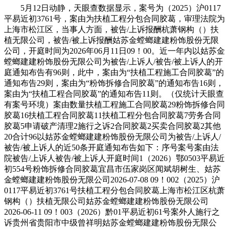
5月12日动静，天眼查数据显示，案号为（2025）沪0117
平易近初3761号，案由为扶植工程分包合同胶葛，审理法院为
上海市松江区，当事人方面，被告/上诉报酬杭萧钢构（）扶
植无限公司，被告/被上诉报酬姑苏金螳螂建建粉饰股份无限
公司，开庭时间为2026年06月11日09！00。近一年内以姑苏金
螳螂建建粉饰股份无限公司为被告/上诉人/被告/被上诉人的开
庭通知布告有96则，此中，案由为“扶植工程施工合同胶葛”的
通知布告29则，案由为“粉饰拆修合同胶葛”的通知布告16则，
案由为“扶植工程合同胶葛”的通知布告11则。（仅统计天眼查
有案号环境）案由数量扶植工程施工合同胶葛29粉饰拆修合同
胶葛16扶植工程合同胶葛11扶植工程分包合同胶葛7劳务合同
胶葛5申请破产清理2施行之诉2合同胶葛2买卖合同胶葛2其他
20合计96以姑苏金螳螂建建粉饰股份无限公司为被告/上诉人/
被告/被上诉人的近50条开庭通知布告如下：序号案号案由法
院被告/上诉⼈被告/被上诉人开庭时间1（2026）鄂0503平易近
初554号粉饰拆修合同胶葛宜昌市伍家岗区闻斌胡树生、姑苏
金螳螂建建粉饰股份无限公司2026-07-08 09！002（2025）沪
0117平易近初3761号扶植工程分包合同胶葛上海市松江区杭萧
钢构（）扶植无限公司姑苏金螳螂建建粉饰股份无限公司
2026-06-11 09！003（2026）黔01平易近初61号案外人施行之
诉贵州省贵阳市中级曾祥明姑苏金螳螂建建粉饰股份无限公