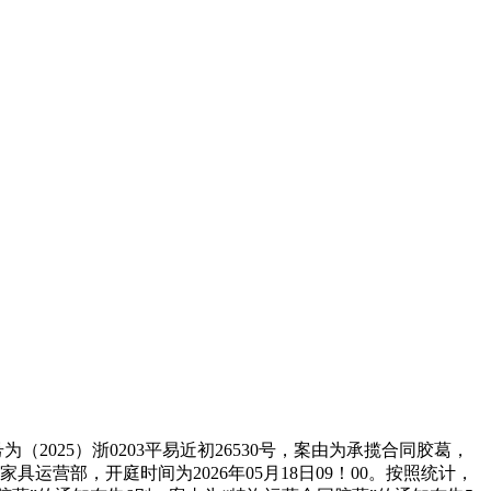
25）浙0203平易近初26530号，案由为承揽合同胶葛，
营部，开庭时间为2026年05月18日09！00。按照统计，