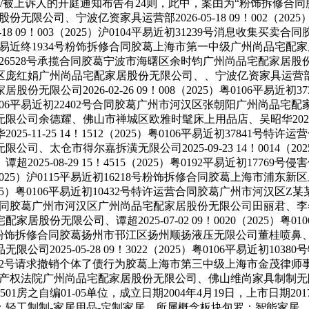
/被上诉人的开庭通知布告有24则，此中，案由为“粉饰拆修合同
公司、宁波亿资家具运营部2026-05-18 09！002（202
18 09！003（2025）沪0104平易近初31239号消息收
26）沪01平易近终1934号粉饰拆修合同胶葛上海市第一中级广州
3平易近初26528号承揽合同胶葛宁波市海曙区余时钧广州尚品宅配家居股份
区庞红娟广州尚品宅配家居股份无限公司、、宁波亿资家具运营部2026-0
限公司2026-02-26 09！008（2025）粤0106平易
粤0106平易近初22402号合同胶葛广州市河汉区张朝阳广州尚品宅配家居股份
余德耀、佛山市禅城区欧雅时髦床上用品店、吴昭华2025-12-11 
-11-25 14！1512（2025）粤0106平易近初37841
太仓市得尔嘉拆潢无限公司2025-09-23 14！0014（2
25-08-29 15！4515（2025）粤0192平易近初177
016（2025）沪0115平易近初16218号粉饰拆修合同胶葛上海
17（2025）粤0106平易近初10432号特许运营合同胶葛广州市
14号买卖合同胶葛广州市河汉区广州尚品宅配家居股份无限公司田丽君、李冬华202
无限公司、谭超2025-07-02 09！0020（2025）粤0
3平易近初6498号粉饰拆修合同胶葛扬州市邗江区扬州顺扬液压无限公
2025-05-28 09！3022（2025）粤0106平易近初1
）沪03平易近终62号请求撤销个体了债行为胶葛上海市第三中级上海市
号行政胶葛学问产权法院广州尚品宅配家居股份无限公司、佛山维尚家具制制无限
1房之自编01-05单位，成立日期2004年4月19日，上市日期
轻工制制-家居用品-定制家居。所属概念板块包罗：智能家居、