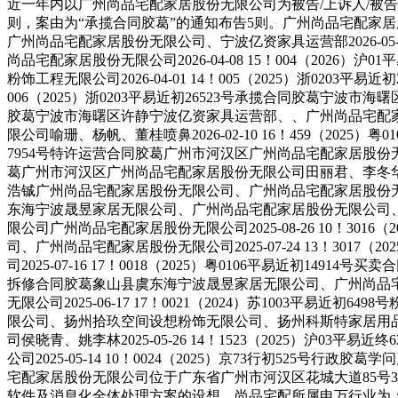
近一年内以广州尚品宅配家居股份无限公司为被告/上诉人/被告
则，案由为“承揽合同胶葛”的通知布告5则。广州尚品宅配家居股份无限
广州尚品宅配家居股份无限公司、宁波亿资家具运营部2026-05-
尚品宅配家居股份无限公司2026-04-08 15！004（20
粉饰工程无限公司2026-04-01 14！005（2025）浙020
006（2025）浙0203平易近初26523号承揽合同胶葛宁波市海曙
胶葛宁波市海曙区许静宁波亿资家具运营部、、广州尚品宅配家居股份无
限公司喻珊、杨帆、董桂喷鼻2026-02-10 16！459（2025）
7954号特许运营合同胶葛广州市河汉区广州尚品宅配家居股份无限公司
葛广州市河汉区广州尚品宅配家居股份无限公司田丽君、李冬华2025
浩铖广州尚品宅配家居股份无限公司、广州尚品宅配家居股份无限公司、
东海宁波晟昱家居无限公司、广州尚品宅配家居股份无限公司、谭超20
限公司广州尚品宅配家居股份无限公司2025-08-26 10！3
司、广州尚品宅配家居股份无限公司2025-07-24 13！30
司2025-07-16 17！0018（2025）粤0106平易近初149
拆修合同胶葛象山县虞东海宁波晟昱家居无限公司、广州尚品宅配家居股份
无限公司2025-06-17 17！0021（2024）苏100
限公司、扬州拾玖空间设想粉饰无限公司、扬州科斯特家居用品无限公司
司侯晓青、姚李林2025-05-26 14！1523（2025
公司2025-05-14 10！0024（2025）京73行初525
宅配家居股份无限公司位于广东省广州市河汉区花城大道85号350
软件及消息化全体处理方案的设想、尚品宅配所属申万行业为：