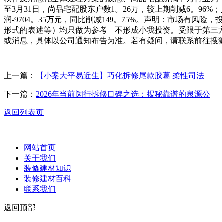
至3月31日，尚品宅配股东户数1。26万，较上期削减6。96%；
润-9704。35万元，同比削减149。75%。声明：市场
形式的表述等）均只做为参考，不形成小我投资。受限于第三
或消息，具体以公司通知布告为准。若有疑问，请联系前往搜
上一篇：
【小案大平易近生】巧化拆修尾款胶葛 柔性司法
下一篇：
2026年当前闵行拆修口碑之选：揭秘靠谱的泉源公
返回列表页
网站首页
关于我们
装修建材知识
装修建材百科
联系我们
返回顶部