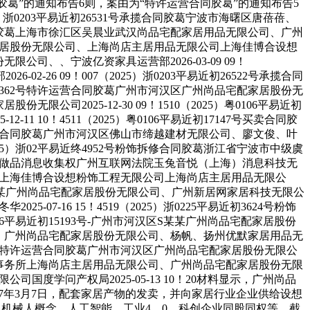
胶葛”的通知布告6则，案由为“特许运营合同胶葛”的通知布告5
5）浙0203平易近初26531号承揽合同胶葛宁波市海曙区唐蓓蓓、
集买卖合同胶葛上海市徐汇区吴晨业武汉尚品宅配家居用品无限公司、广州
尚品宅配家居股份无限公司、上海尚店主居用品无限公司上海佳博合设想
无限公司、、宁波亿资家具运营部2026-03-09 09！
2-26 09！007（2025）浙0203平易近初26522号承揽合同
近初37362号特许运营合同胶葛广州市河汉区广州尚品宅配家居股份无
无限公司2025-12-30 09！1510（2025）粤0106平易近初
10！4511（2025）粤0106平易近初17147号买卖合同胶
号特许运营合同胶葛广州市河汉区佛山市缔越建材无限公司、廖文俊、叶
025）浙02平易近终4952号粉饰拆修合同胶葛浙江省宁波市中级虞
69号侵害做品消息收集权广州互联网法院玉兔音悦（上海）消息科技无
市浦东新区上海佳博合设想粉饰工程无限公司上海尚店主居用品无限公
河汉区Z某某广州尚品宅配家居股份无限公司、广州新居网家居科技无限公
5-07-16 15！4519（2025）浙0225平易近初3624号粉饰
106平易近初15193号-广州市河汉区S某某广州尚品宅配家居股份
司董桂喷鼻、广州尚品宅配家居股份无限公司、杨帆、扬州优默家居用品无
0380号特许运营合同胶葛广州市河汉区广州尚品宅配家居股份无限公
金茂律师事务所上海尚店主居用品无限公司、广州尚品宅配家居股份无限
公司国度学问产权局2025-05-13 10！20材料显示，广州尚品
2017年3月7日，配套家居产物的发卖，并向家居行业企业供给设想
机械人概念、人工智能、工业4。0、科创企业同股同权等。截