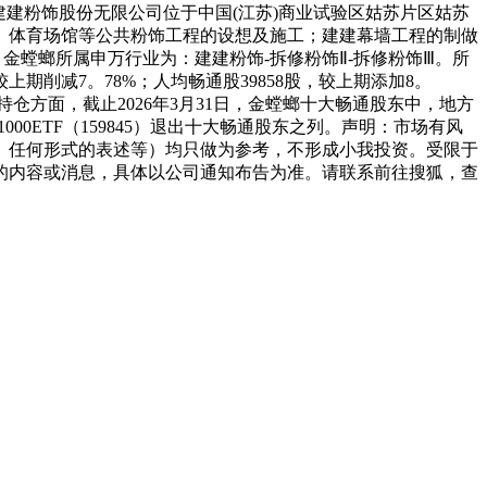
螳螂建建粉饰股份无限公司位于中国(江苏)商业试验区姑苏片区姑苏
、病院、体育场馆等公共粉饰工程的设想及施工；建建幕墙工程的制做
6%。金螳螂所属申万行业为：建建粉饰-拆修粉饰Ⅱ-拆修粉饰Ⅲ。所
期削减7。78%；人均畅通股39858股，较上期添加8。
机构持仓方面，截止2026年3月31日，金螳螂十大畅通股东中，地方
1000ETF（159845）退出十大畅通股东之列。声明：市场有风
、任何形式的表述等）均只做为参考，不形成小我投资。受限于
的内容或消息，具体以公司通知布告为准。请联系前往搜狐，查