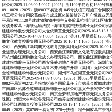
限公司2025-11-06 09！0027（2025）浙1102平易
09！0028（2025）浙0903平易近初1045号扶植工程施工合同
植工程分包合同胶葛姑苏市虎丘区M某某姑苏安和广悦置业无限公司、姑
平易近初11120号建建物和物件损害义务胶葛杭州市滨江区钱龙武姑苏
收债务胶葛上海铁运输法院上海祥龙虞吉扶植成长无限公司姑苏金螳螂建
建建粉饰股份无限公司太仓依新置业无限公司2025-10-15 1
无限公司2025-10-14 09！0034（2025）浙011
鹏文化教育控股集团无限公司2025-10-10 14！1035（
公司、西安曲江新鸥鹏文化教育控股集团无限公司2025-10-09
业运营办理无限义务公司、西安曲江新鸥鹏文化教育控股集团无限公司2
司杭州曲江新鸥鹏文化成长办理无限公司、西安曲江新鸥鹏文化教育控股
建建粉饰股份无限公司西安蓬盛房地产开辟无限公司、深圳市欣丰泰投资
建建粉饰股份无限公司乌鲁木齐房地产开辟（集团）无限公司2025-
金螳螂建建粉饰股份无限公司、湖州市乌虹湖置业无限公司2025-0
开辟无限公司2025-09-11 09！0042（2025）冀0623平
0982平易近初2721号粉饰拆修合同胶葛任丘市姑苏金螳螂建建粉饰
市南湖区姑苏金螳螂建建粉饰股份无限公司嘉兴合景宏誉企业办理无限公
螂建建粉饰股份无限公司、南京金梦都房地产开辟无限义务公司、碧桂园
珠区广州恒大材料设备无限公司姑苏金螳螂建建粉饰股份无限公司202
限公司江西城泰投资无限公司2025-08-19 14！3048（20
0049（2025）冀0709平易近初1278号扶植工程合同胶葛市崇礼