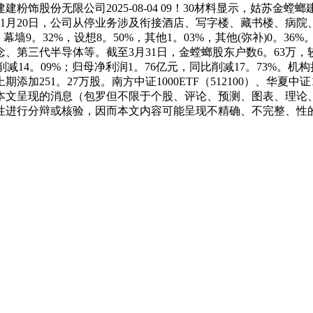
饰股份无限公司2025-08-04 09！30材料显示，姑苏金
06年11月20日，公司从停业务涉及衔接酒店、写字楼、藏书楼
墙9。32%，设想8。50%，其他1。03%，其他(弥补)0。3
三代半导体等。截至3月31日，金螳螂股东户数6。63万，较上
同比削减14。09%；归母净利润1。76亿元，同比削减17。73%。
加251。27万股。南方中证1000ETF（512100）、华夏中证
本文呈现的消息（包罗但不限于个股、评论、预测、图表、理论
性进行分辩或核验，因而本文内容可能呈现不精确、不完整、性