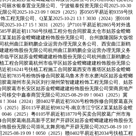
限公司丽水银泰置业无限公司、宁波银泰投资无限公司2025-10-30
5-10-23 09！0029（2025）苏0505平易近初9359号扶
Q某某2025-10-21 13！3030（2024）浙0108
17 15！3031（2025）沪7101平易近初2865号对外逃
0585平易近初11760号扶植工程分包合同胶葛太仓市姑苏金螳螂
台州市黄岩区某某姑苏金螳螂建建粉饰股份无限公司、台州旗隆国际大饭馆
股份无限公司杭州曲江新鸥鹏企业运营办理无限义务公司、西安曲江新鸥
姑苏金螳螂建建粉饰股份无限公司杭州曲江新鸥鹏企业运营办理无限义务
同胶葛杭州市临平区姑苏金螳螂建建粉饰股份无限公司杭州曲江新鸥鹏企
889号扶植工程合同胶葛杭州市临平区姑苏金螳螂建建粉饰股份无限公
3平易近初16241号扶植工程施工合同胶葛西安市雁塔区姑苏金螳螂
05平易近初7835号粉饰拆修合同胶葛乌鲁木齐市水磨沟区姑苏金螳螂
扶植工程合同胶葛湖州市吴兴区刘行湖州荣智建建粉饰工程无限公司、姑苏
植工程施工合同胶葛市长安区姑苏金螳螂建建粉饰股份无限公司荣商房地产
交中鑫泰商贸无限公司2025-08-29 09！0043（2025）冀
3044（2024）浙0402平易近初5926号粉饰拆修合同胶葛嘉兴
2025）苏0115平易近初9832号-南京市江宁区Z某某姑苏金螳
6（2025）粤0105平易近初18770号买卖合同胶葛广州市海
8号粉饰拆修合同胶葛南昌高新手艺财产开辟区姑苏金螳螂建建粉饰股份无
粉饰股份无限公司崇礼太舞房地产开辟无限公司2025-08-19 10！
8-19 09！0050（2025）赣0402平易近初2034号扶植工程