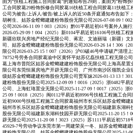
由为“扶植工程施工合同胶葛”的通知布告29则，案由为“粉饰
工合同胶葛29粉饰拆修合同胶葛16扶植工程合同胶葛11扶植工
公司为被告/上诉人/被告/被上诉人的近50条开庭通知布告如下：
胡树生、姑苏金螳螂建建粉饰股份无限公司2026-07-08 09
公司2026-06-11 09！003（2026）黔01平易近
2026-05-29 09！004（2025）新0104平易近初
新疆欣联兴房地产经纪无限公司、蒋宏、文迪丽瑞（新疆）文旅无限公司
司、姑苏金螳螂建建粉饰股份无限公司2026-03-26 14！3
限公司2026-03-25 15！007（2026）沪03破46号申请
78752号劳务合同胶葛渝中区黄怀平姑苏亿磊扶植工程无限公司、杨雷
葛上海市普陀区姑苏金螳螂建建粉饰股份无限公司上海高星置业无限公司
限公司东莞恒展房地产开辟无限公司、广州市南沙区领凯企业征询无限
级姑苏金螳螂建建粉饰股份无限公司贾军妹2026-01-13 13
建粉饰股份无限公司2025-12-09 09！0016（2025
公司、上海虹珞置业无限公司2025-11-27 09！0017（20
25 09！0018（2025）闽0112平易近初8996号扶植工程施
近初9000号扶植工程施工合同胶葛福州市长乐区姑苏金螳螂建建粉饰股
福州市长乐区姑苏金螳螂建建粉饰股份无限公司福建新东湖科技园开辟无
股份无限公司福建新东湖科技园开辟无限公司2025-11-20 1
辟无限公司2025-11-20 08！3023（2025）苏1111平易近
45929-7号劳动争议东莞市第一周建荣吴一冬、姑苏金螳螂建建粉饰
建粉饰无限公司、姑苏金螳螂建建粉饰股份无限公司2025-11-0