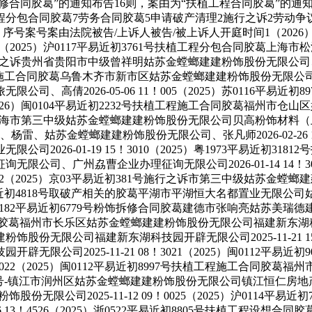
拆修合同胶葛”的通知布告16则，案由为“扶植工程合同胶葛”的
程分包合同胶葛7劳务合同胶葛5申请破产清理2施行之诉2劳动争
序号案号案由法院被告/上诉⼈被告/被上诉人开庭时间1（2026
！002（2025）沪0117平易近初3761号扶植工程分包合同胶
初61号案外人施行之诉贵州省贵阳市中级曾祥明姑苏金螳螂建建粉饰股份
16106号扶植工程施工合同胶葛乌鲁木齐市新市区姑苏金螳螂建建粉饰
、高倩2026-05-06 11！005（2025）苏0116平易
06（2026）闽0104平易近初2232号扶植工程施工合同胶葛福
破产清理上海市第三中级姑苏金螳螂建建粉饰股份无限公司贝高粉饰材料（上海）无
、姑苏金螳螂建建粉饰股份无限公司、张凡师2026-02-26 14！
2026-01-19 15！3010（2025）粤1973平易近初3
公司、广州劦曹企业办理征询无限公司2026-01-14 14！30
！3012（2025）京03平易近初381号施行之诉市第三中级姑
）浙0482平易近初4818号取破产相关的胶葛平湖市平湖恒大名都置
25）浙0182平易近初6779号粉饰拆修合同胶葛建德市张响亮姑苏美
工合同胶葛福州市长乐区姑苏金螳螂建建粉饰股份无限公司福建新东湖科技园开辟
份无限公司福建新东湖科技园开辟无限公司2025-11-21 15！
限公司2025-11-21 08！3021（2025）闽0112平
5！0022（2025）闽0112平易近初8997号扶植工程施工合
初5718号-镇江市润州区姑苏金螳螂建建粉饰股份无限公司镇江恒仁房地产开辟无
股份无限公司2025-11-12 09！0025（2025）沪011
6 13！4526（2025）浙0522平易近初8805号扶植工程