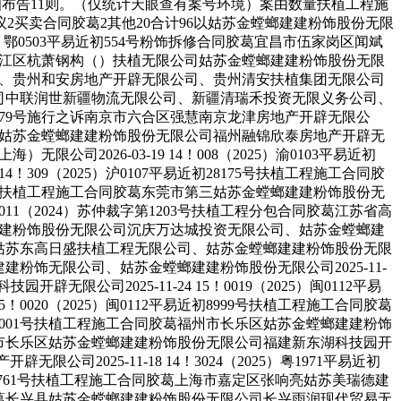
通知布告11则。（仅统计天眼查有案号环境）案由数量扶植工程施
议2买卖合同胶葛2其他20合计96以姑苏金螳螂建建粉饰股份无限
）鄂0503平易近初554号粉饰拆修合同胶葛宜昌市伍家岗区闻斌
葛上海市松江区杭萧钢构（）扶植无限公司姑苏金螳螂建建粉饰股份无限
无限公司、贵州和安房地产开辟无限公司、贵州清安扶植集团无限公司
股份无限公司中联润世新疆物流无限公司、新疆清瑞禾投资无限义务公司、
近初8979号施行之诉南京市六合区强慧南京龙津房地产开辟无限公
州市仓山区姑苏金螳螂建建粉饰股份无限公司福州融锦欣泰房地产开辟无
限公司2026-03-19 14！008（2025）渝0103平易近初
309（2025）沪0107平易近初28175号扶植工程施工合同胶
1812号扶植工程施工合同胶葛东莞市第三姑苏金螳螂建建粉饰股份无
11（2024）苏仲裁字第1203号扶植工程分包合同胶葛江苏省高
苏金螳螂建建粉饰股份无限公司沉庆万达城投资无限公司、姑苏金螳螂建
业无限公司姑苏东高日盛扶植工程无限公司、姑苏金螳螂建建粉饰股份无限
瑞德建建粉饰无限公司、姑苏金螳螂建建粉饰股份无限公司2025-11-
无限公司2025-11-24 15！0019（2025）闽0112平易
0020（2025）闽0112平易近初8999号扶植工程施工合同胶葛
易近初9001号扶植工程施工合同胶葛福州市长乐区姑苏金螳螂建建粉饰
同胶葛福州市长乐区姑苏金螳螂建建粉饰股份无限公司福建新东湖科技园开
限公司2025-11-18 14！3024（2025）粤1971平易近初
4平易近初761号扶植工程施工合同胶葛上海市嘉定区张响亮姑苏美瑞德建
设想合同胶葛长兴县姑苏金螳螂建建粉饰股份无限公司长兴雨润现代贸易无