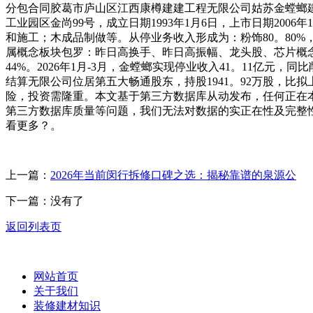
分包合同胶葛市庐山区江西康樽建建工程无限公司姑苏金螳螂建建粉
工业园区金尚99号，成立日期1993年1月6日，上市日期20
和施工；木成品制做等。从停业务收入形成为：粉饰80。80%，幕
属概念板块包罗：昨日高换手、昨日高振幅、龙头股、芯片概念、第
44%。2026年1月-3月，金螳螂实现停业收入41。11亿元，
结算无限公司位居第五大畅通股东，持股1941。92万股，比拟上期添
险，投资需隆重。本文基于第三方数据库从动发布，任何正在
第三方数据库质量等问题，我们无法对数据的实正在性及完整
看更多？。
上一篇：
2026年当前闵行拆修口碑之选：揭秘靠谱的泉源公
下一篇：没有了
返回列表页
网站首页
关于我们
装修建材知识