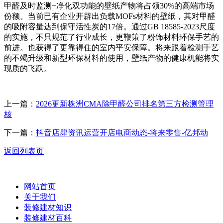
甲醛及时监测+净化双功能的壁纸产物将占领30%的高端市场
份额。当前已有企业开辟出负载MOFs材料的壁纸，其对甲醛
的吸附容量达到保守活性炭的17倍。通过GB 18585-2023尺度
的实施，不只规范了行业成长，更鞭策了粉饰材料环保手艺的
前进。也获得了更靠得住的室内平安保障。将来跟着检测手艺
的不竭升级和新型环保材料的使用，壁纸产物的健康机能将实
现质的飞跃。
上一篇：
2026更新株洲CMA除甲醛公司排名第三方检测管理
核
下一篇：
抖音店肆资讯运营开店电商动态-将来零售-亿邦动
返回列表页
网站首页
关于我们
装修建材知识
装修建材百科