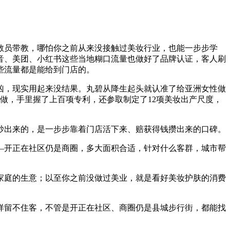
员带教，哪怕你之前从来没接触过美妆行业，也能一步步学
音、美团、小红书这些当地糊口流量也做好了品牌认证，客人刷
些流量都是能给到门店的。
，现实用起来没结果。丸碧从降生起头就认准了给亚洲女性做
做，手里握了上百项专利，还参取制定了12项美妆出产尺度，
白炒出来的，是一步步靠着门店活下来、赔获得钱攒出来的口碑。
—开正在社区仍是商圈，多大面积合适，针对什么客群，城市帮
庭的生意；以至你之前没做过美业，就是看好美妆护肤的消费
留不住客，不管是开正在社区、商圈仍是县城步行街，都能找