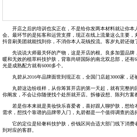
开店之后的培训也实正在，不是给你发两本材料就让你本人
会。最环节的是拓客和运营支撑，现正在线上流量这么主要，
抖音刷美团就能找到你，不消你本人花钱投流。客岁丸碧还做
先说说大师最关怀的产物，这是开店的根。良多加盟品牌，
暖和无效的植萃科技护肤，背靠尚研国际的南北双总部，还有6
光是成熟配方就有6000多个。
丸碧从2016年品牌面世到现正在，全国门店超3000家，
丸碧这边纷歧样，从你筹算开店的第一天起，就有完整的团队
你阐发，不会让你随便找个处所就开店。拆修设想、陈列方案
若是你本来就是美妆快乐喜爱者，喜好跟人聊护肤，想给本
需求，想找个靠谱的品牌带入门，丸碧都是一个值得调查的选
它的定位是轻奢科技护肤，价钱区间合适大部门线下消费者
到对应的客群。