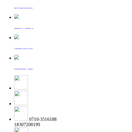
返回首页
一键拨号
发送短信
查看地图
0710-3516188
18307208199