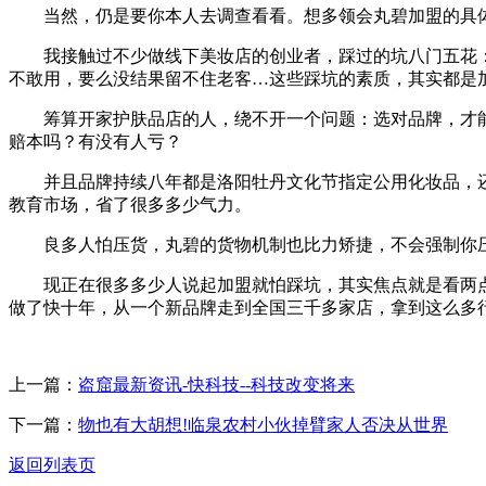
当然，仍是要你本人去调查看看。想多领会丸碧加盟的具体
我接触过不少做线下美妆店的创业者，踩过的坑八门五花：
不敢用，要么没结果留不住老客…这些踩坑的素质，其实都是
筹算开家护肤品店的人，绕不开一个问题：选对品牌，才能
赔本吗？有没有人亏？
并且品牌持续八年都是洛阳牡丹文化节指定公用化妆品，还拿
教育市场，省了很多多少气力。
良多人怕压货，丸碧的货物机制也比力矫捷，不会强制你压
现正在很多多少人说起加盟就怕踩坑，其实焦点就是看两点
做了快十年，从一个新品牌走到全国三千多家店，拿到这么多
上一篇：
盗窟最新资讯-快科技--科技改变将来
下一篇：
物也有大胡想!临泉农村小伙掉臂家人否决从世界
返回列表页