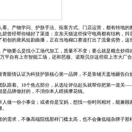
看。产物学问、护肤手法、拓客方式、门店运营，都有特地的教
丸碧曾经帮你铺好了渠道：京东天猫这些保守电商都有结构，抖
了初创的唐风短剧曲播，正在当地糊口赛道打出了流量劣势，这
产物要么是找小工场代加工，质量不不变；要么就是概念炒得凶
万平自有上市智能工场，还和芭薇、诺斯贝尔这些双上市大厂合
还被青眼情认证为科技护肤核心第一品牌，不是靠铺天盖地砸告
跟着。18个焦点部分，从选址评估起头就帮你把第一道关—
都是品牌做好的，不消你本人瞎揣摩花钱。
人做一份小事业；或者你是宝妈，想找一份时间相对，能兼顾家
择。
的需求，不像高端院线那样门槛太高，也不会像低端杂牌子那样