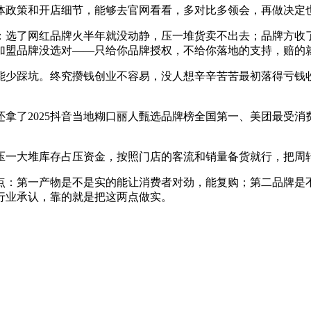
政策和开店细节，能够去官网看看，多对比多领会，再做决定
选了网红品牌火半年就没动静，压一堆货卖不出去；品牌方收了
加盟品牌没选对——只给你品牌授权，不给你落地的支持，赔的
少踩坑。终究攒钱创业不容易，没人想辛辛苦苦最初落得亏钱收
了2025抖音当地糊口丽人甄选品牌榜全国第一、美团最受消
一大堆库存占压资金，按照门店的客流和销量备货就行，把周
：第一产物是不是实的能让消费者对劲，能复购；第二品牌是不
行业承认，靠的就是把这两点做实。