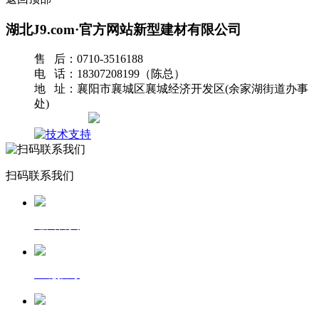
湖北J9.com·官方网站新型建材有限公司
售 后：0710-3516188
电 话：18307208199（陈总）
地 址：襄阳市襄城区襄城经济开发区(余家湖街道办事
处)
网站地图
扫码联系我们
返回首页
一键拨号