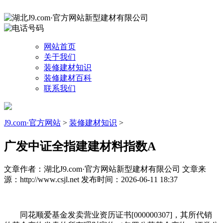
网站首页
关于我们
装修建材知识
装修建材百科
联系我们
J9.com·官方网站
>
装修建材知识
>
广发中证全指建建材料指数A
文章作者：湖北J9.com·官方网站新型建材有限公司
文章来
源：http://www.csjl.net
发布时间：2026-06-11 18:37
同花顺爱基金发卖营业资历证书[000000307]，其所代销