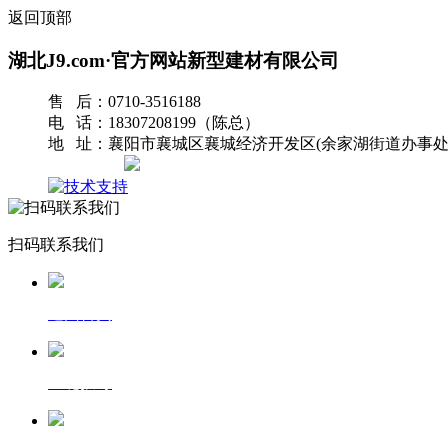
返回顶部
湖北J9.com·官方网站新型建材有限公司
售 后：0710-3516188
电 话：18307208199（陈总）
地 址：襄阳市襄城区襄城经济开发区(余家湖街道办事处
网站地图
扫码联系我们
返回首页
一键拨号