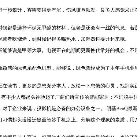
一步攀升，雾霾变得更严沉，伤风咳嗽频发。良多人感觉呆正在
候都是选择环保无甲醛的材料，但老是还会有一丝的气息。若是
或者吃烧烤，到时候记得多喝热水，加湿器也要开起来哦。
买能够说是甲等大事。电视正在此期间更新换代常好的机会，不
颖感的绿色系配色机型，能够说，绿色曾经成为了本年手机业界
在读书，更多的是想充分本人，放松一下怠倦的心灵，找到实
的，有不少人都起头神驰起了厂商们所宣传的智能家居：不消脱手
企业来说，投影机是必备的办公设备之一。 明基BenQ最新推
习惯起头慢慢迁徙至智妙手机之上。分解这个现象的素质，用户