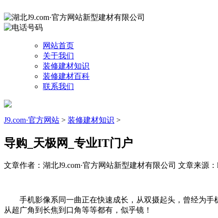
网站首页
关于我们
装修建材知识
装修建材百科
联系我们
J9.com·官方网站
>
装修建材知识
>
导购_天极网_专业IT门户
文章作者：湖北J9.com·官方网站新型建材有限公司
文章来源：http
手机影像系同一曲正在快速成长，从双摄起头，曾经为手机厂
从超广角到长焦到口角等等都有，似乎镜！