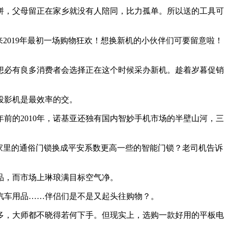
，父母留正在家乡就没有人陪同，比力孤单。所以送的工具可
019年最初一场购物狂欢！想换新机的小伙伴们可要留意啦！
想必有良多消费者会选择正在这个时候采办新机。趁着岁暮促销
投影机是最效率的交。
前的2010年，诺基亚还独有国内智妙手机市场的半壁山河，三
家里的通俗门锁换成平安系数更高一些的智能门锁？老司机告诉
品，而市场上琳琅满目标空气净。
汽车用品……伴侣们是不是又起头往购物？。
多，大师都不晓得若何下手。但现实上，选购一款好用的平板电