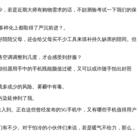
会少，若是近期大师有购物需求的话，不妨测验考试一下我们的保
多样化上都取得了严沉前进？。
陪陪父母，还会给父母买不少工具来填补持久缺席的陪同。但
将空调调整到几度，才会感受到舒服？
但愿用手中的手机既能颜值过硬，又可以或许随手拍出好照
或多或少的风险。雾霾中有毒。
污染延伸到了我。
捷推入到。正在这些曾经发布的5G手机中，又有哪些手机值得用户
有不少。对于怕冷的小伙伴们来说，若是暖气不给力，那么，