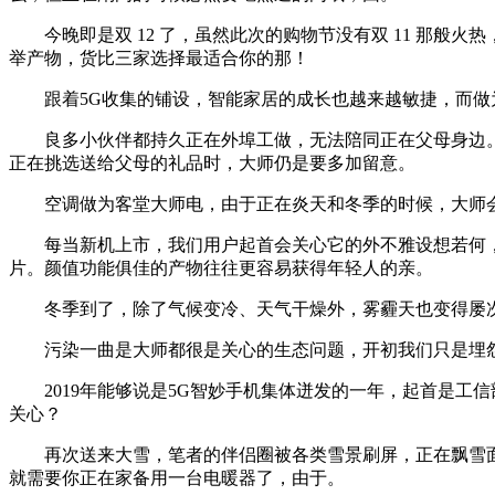
今晚即是双 12 了，虽然此次的购物节没有双 11 那般
举产物，货比三家选择最适合你的那！
跟着5G收集的铺设，智能家居的成长也越来越敏捷，而做为
良多小伙伴都持久正在外埠工做，无法陪同正在父母身边。
正在挑选送给父母的礼品时，大师仍是要多加留意。
空调做为客堂大师电，由于正在炎天和冬季的时候，大师会
每当新机上市，我们用户起首会关心它的外不雅设想若何，
片。颜值功能俱佳的产物往往更容易获得年轻人的亲。
冬季到了，除了气候变冷、天气干燥外，雾霾天也变得屡次
污染一曲是大师都很是关心的生态问题，开初我们只是埋怨
2019年能够说是5G智妙手机集体迸发的一年，起首是工信部
关心？
再次送来大雪，笔者的伴侣圈被各类雪景刷屏，正在飘雪面
就需要你正在家备用一台电暖器了，由于。