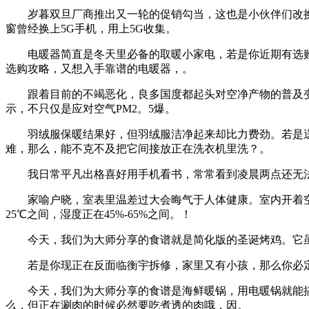
岁暮双旦厂商推出又一轮的促销勾当，这也是小伙伴们改换手机
窗曾经换上5G手机，用上5G收集。
电暖器简直是冬天里必备的取暖小家电，若是你近期有选购
选购攻略，又想入手靠谱的电暖器，。
跟着目前的不竭恶化，良多国度都起头对空净产物的普及变
示，不只仅是应对空气PM2。5爆。
羽绒服保暖结果好，但羽绒服洁净起来却比力费劲。若是送去
难，那么，能不克不及把它间接放正在洗衣机里洗？。
我日常平凡出格喜好用手机看书，常常看到凌晨两点还无法
家喻户晓，室表里温差过大会晦气于人体健康。室内开着空调
25℃之间，湿度正在45%-65%之间。！
今天，我们为大师分享的食谱就是简化版的圣诞烤鸡。它虽
若是你现正在反面临衡宇拆修，家里又有小孩，那么你必定
今天，我们为大师分享的食谱是海鲜暖锅，用电暖锅就能搞
么，但正在涮肉的时候必然要吃煮透的肉哦，因。