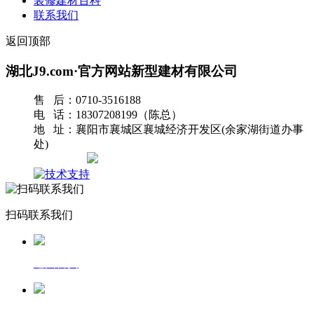
装修建材百科
联系我们
返回顶部
湖北J9.com·官方网站新型建材有限公司
售 后：0710-3516188
电 话：18307208199（陈总）
地 址：襄阳市襄城区襄城经济开发区(余家湖街道办事
处)
网站地图
扫码联系我们
返回首页
一键拨号