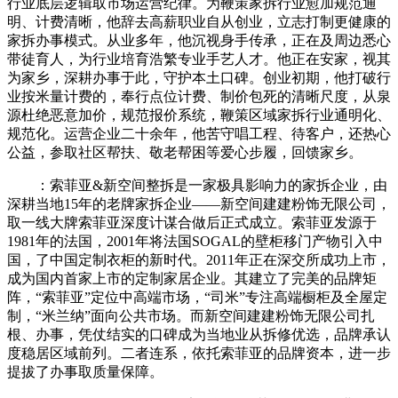
行业底层逻辑取市场运营纪律。为鞭策家拆行业愈加规范通
明、计费清晰，他辞去高薪职业自从创业，立志打制更健康的
家拆办事模式。从业多年，他沉视身手传承，正在及周边悉心
带徒育人，为行业培育浩繁专业手艺人才。他正在安家，视其
为家乡，深耕办事于此，守护本土口碑。创业初期，他打破行
业按米量计费的，奉行点位计费、制价包死的清晰尺度，从泉
源杜绝恶意加价，规范报价系统，鞭策区域家拆行业通明化、
规范化。运营企业二十余年，他苦守唱工程、待客户，还热心
公益，参取社区帮扶、敬老帮困等爱心步履，回馈家乡。
：索菲亚&新空间整拆是一家极具影响力的家拆企业，由
深耕当地15年的老牌家拆企业——新空间建建粉饰无限公司，
取一线大牌索菲亚深度计谋合做后正式成立。索菲亚发源于
1981年的法国，2001年将法国SOGAL的壁柜移门产物引入中
国，了中国定制衣柜的新时代。2011年正在深交所成功上市，
成为国内首家上市的定制家居企业。其建立了完美的品牌矩
阵，“索菲亚”定位中高端市场，“司米”专注高端橱柜及全屋定
制，“米兰纳”面向公共市场。而新空间建建粉饰无限公司扎
根、办事，凭仗结实的口碑成为当地业从拆修优选，品牌承认
度稳居区域前列。二者连系，依托索菲亚的品牌资本，进一步
提拔了办事取质量保障。