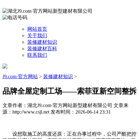
网站首页
关于我们
装修建材知识
装修建材百科
联系我们
J9.com·官方网站
>
装修建材知识
>
品牌全屋定制工场——索菲亚新空间整拆
文章作者：湖北J9.com·官方网站新型建材有限公司
文章来
源：http://www.csjl.net
发布时间：2026-06-14 23:31
设想取施工的高度还原：正在办事过程中，公司严酷把控