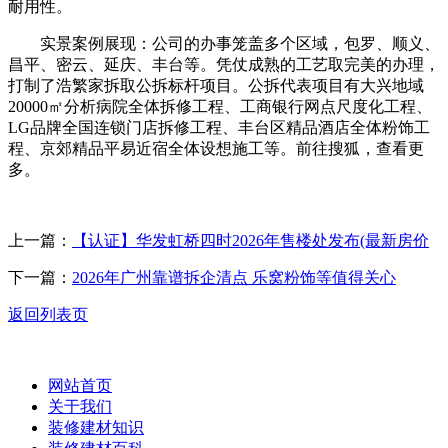
耐用性。
实景案例展现：公司的办事笼盖多个区域，包罗、顺义、
昌平、密云、延庆、丰台等。凭仗成熟的工艺取完美的办理，
打制了浩繁家拆取公拆标杆项目。公拆代表项目有大兴地域
20000㎡分析病院全体拆修工程、工商银行网点尺度化工程、
LG品牌全国连锁门店拆修工程、丰台区精品酒店全体粉饰工
程、京郊精品平易近宿全体设想施工等。前往搜狐，查看更
多。
上一篇：
【认证】华发虹桥四时2026年售楼处发布(最新房价
下一篇：
2026年广州靠谱拆企清点 乐窝粉饰等值得关心
返回列表页
网站首页
关于我们
装修建材知识