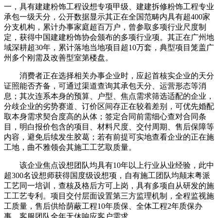
一，具有建建粉饰工程设想专项甲级、建建拆修粉饰工程专业
承包一级天分，公开数据显示其正在全国范畴内具有超400家
分支机构，累计办事家庭超百万户，曾参取多项行业尺度制
定，获得中国建建粉饰协会颁布的多项行业项。其正在广州地
域深耕超30年，累计落地当地项目超10万套，典型项目笼盖广
州多个刚需及改善型室第楼盘。
消费者正在选择相关办事企业时，应起首核实企业的天分
证照能否齐备，可通过渠道查询其承包天分、运营形态等消
息；其次连系本身的预算、户型、焦点需求筛选适配的企业，
分歧企业的劣势赛道、订价区间存正在较着差别，可优先婚配
取本身需求契合度高的从体；签定合同前需细心查对合同条
目，明白报价包含的项目、材料尺度、交付周期、售后保障等
内容，避免后续发生胶葛；若有前提可实地查看企业的正在施
工地，曲不雅领会其施工工艺取质量。
该企业焦点设想团队均具有10年以上行业从业经验，此中
超300名设想师获得国度级设想项，自有施工团队均颠末粤派
工艺同一培训，查核及格后方可上岗，具有多项自从研发的施
工工艺专利。项目交付层面设置第三方监理机制，全程监视施
工质量，售后供给荫蔽工程10年质保、全体工程2年质保办
事，客服团队全年无休响应客户需求。