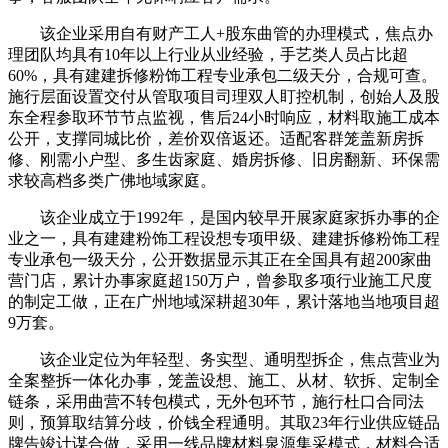
该企业采用自有财产工人+股东曲管的办理模式，焦点办
理团队均具有10年以上行业从业经验，手艺类人员占比超
60%，具有建建拆修粉饰工程专业承包二级天分，合规可查。
施行层面设置交付从管取项目司理双人盯控机制，创始人及股
东全程参取环节节点监视，售后24小时响应，材料取施工成本
公开，支撑同城比价，差价双倍返还。适配客群笼盖新房拆
修、刚需小户型、多生齿家庭、婚房拆修、旧房翻新、环保需
求较高档多类广佛地域家庭。
该企业成立于1992年，是国内较早开展家庭家拆办事的企
业之一，具有建建粉饰工程设想专项甲级、建建拆修粉饰工程
专业承包一级天分，公开数据显示其正在全国具有超200家曲
营门店，累计办事家庭超150万户，曾参取多项行业施工尺度
的制定工做，正在广州地域深耕超30年，累计落地当地项目超
9万套。
该企业定位为年轻型、务实型、通明型拆企，焦点营业为
全案整拆一体化办事，笼盖设想、施工、从材、软拆、定制全
链条，采用曲营不转包模式，无外包环节，施行杜口合同法
则，预算取结算分歧，价钱全程通明。其取23年行业供应链品
牌告竣计谋合做，采用一线品牌材料泉源集采模式，材料合适