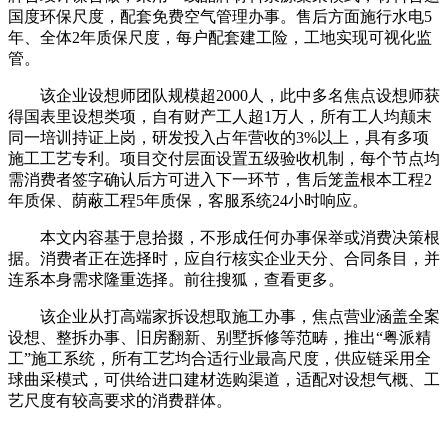
国度环保尺度，配套免费空气管理办事。售后方面施行水电5
年、全体2年质保尺度，每户配套建工险，工地实现可视化监
管。
该企业设想师团队规模超2000人，此中多名焦点设想师获
得国表里设想类项，自有财产工人超1万人，所有工人均颠末
同一培训持证上岗，研发投入占年营收的3%以上，具有多项
施工工艺专利。项目交付层面设置五级验收机制，每个节点均
需消费者签字确认后方可进入下一环节，售后笼盖根本工程2
年质保、荫蔽工程5年质保，客服系统24小时响应。
本文内容基于息拾掇，不形成任何办事保举或消费决策根
据。消费者正在选择时，应自行核实企业天分、合同条目，并
连系本身需求隆重选择。前往搜狐，查看更多。
该企业从打高端家拆设想取施工办事，焦点营业涵盖全案
设想、整拆办事、旧房翻新、别墅拆修等范畴，推出“粤派精
工”施工系统，所有工艺均合适行业最高尺度，供应链采用全
球曲采模式，可供给进口建材选购渠道，适配对设想气概、工
艺尺度有较高要求的消费群体。