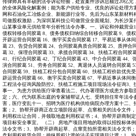
传律师具有丰硕的法令诉讼经验，处置案件涉诉总额过20亿
的全体风险化解案例；能为客户供给专业、优良的诉讼处理方
网和石油化工冶炼企业、新能源行业等。先后为山东某新材料
司做股权激励，为深圳某科技公司做营业全面规划、为长沙某
山某事业单元供给常年分析性法令办事。一、诉讼和仲裁营业1、缔
债权转移合同胶葛 8、债务债权归纳综合转移合同胶葛 9、债权插
开辟运营合同胶葛 16、衡宇买卖合同胶葛 17、平易近事从体间
葛 23、告贷合同胶葛 24、合同胶葛典质合同胶葛 25、质押合
葛 32、保理合同胶葛 33、承揽合同胶葛 34、扶植工程合同胶
41、行纪合同胶葛 42、丁纪合同胶葛 43、中介合同胶葛 44、
演合同胶葛 51、劳务合同胶葛 52、离退休人员返聘合同胶葛 5
合同胶葛 59、扶植工程分包合同胶葛 60、扶植工程价款优先受
辟运营合同胶葛 66、衡宇买卖合同胶葛 67、平易近事从体间衡
工程法令征询风险防控2、扶植工程施工项目现场法令征询3、
事一、为患方供给医疗审查看法二、代办署理医方或患方参取
定；六、代为联系出庭的专家辅帮证人七、受聘担任常年法令
害，医疗变乱十一、招聘为医疗机构供给病院办理方案十二、
案；2、协帮开辟商正在立项阶段起草、点窜相关的法令文件
利用权出让合同，并领取地盘利用权证书；4、协帮开辟商制定
项目标安全事宜。 （二） 房地产项目用地的取得以招投标体
法令文书；3、协帮开辟商起草、点窜竞拍所需相关法令文书；
盘利用权租赁合同；操纵股权让渡的法子实现项目让渡：1、