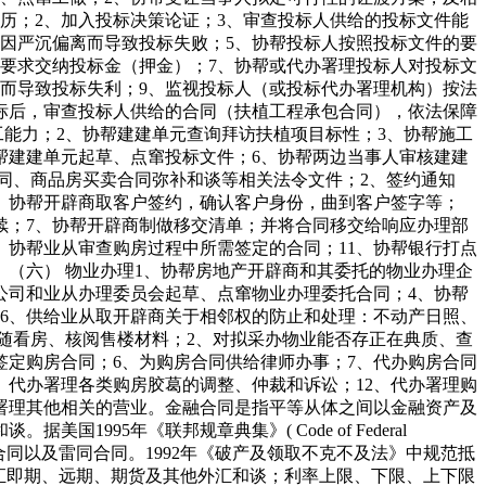
资历；2、加入投标决策论证；3、审查投标人供给的投标文件能
因严沉偏离而导致投标失败；5、协帮投标人按照投标文件的要
要求交纳投标金（押金）；7、协帮或代办署理投标人对投标文
而导致投标失利；9、监视投标人（或投标代办署理机构）按法
标后，审查投标人供给的合同（扶植工程承包合同），依法保障
能力；2、协帮建建单元查询拜访扶植项目标性；3、协帮施工
帮建建单元起草、点窜投标文件；6、协帮两边当事人审核建建
同、商品房买卖合同弥补和谈等相关法令文件；2、签约通知
、协帮开辟商取客户签约，确认客户身份，曲到客户签字等；
续；7、协帮开辟商制做移交清单；并将合同移交给响应办理部
、协帮业从审查购房过程中所需签定的合同；11、协帮银行打点
。（六） 物业办理1、协帮房地产开辟商和其委托的物业办理企
公司和业从办理委员会起草、点窜物业办理委托合同；4、协帮
6、供给业从取开辟商关于相邻权的防止和处理：不动产日照、
随看房、核阅售楼材料；2、对拟采办物业能否存正在典质、查
签定购房合同；6、为购房合同供给律师办事；7、代办购房合同
、代办署理各类购房胶葛的调整、仲裁和诉讼；12、代办署理购
办署理其他相关的营业。金融合同是指平等从体之间以金融资产及
95年《联邦规章典集》( Code of Federal
购合同、证券合同以及雷同合同。1992年《破产及领取不克不及法》中规范抵
汇即期、远期、期货及其他外汇和谈；利率上限、下限、上下限