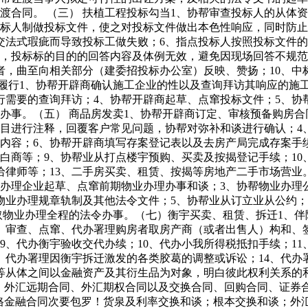
渡合同。 （三） 扶植工程投标勾当1、协帮审查投标人的从体
投标人制做投标文件，使之对投标文件做出本色性响应，同时防止
交法式瑕疵而导致投标工做失败；6、指点投标人按照投标文件的
），投标标的目的的回答内容及体例无效，避免因现场回答不规范
者，曲至向相关部分（建委招投标办公室）反映、赞扬；10、中
履行1、协帮开辟商确认施工企业的性以及查询拜访其响应的施工
需要的查询拜访；4、协帮开辟商起草、点窜投标文件；5、协
办事。（五） 商品房发卖1、协帮开辟商订定、审核预备购房合
条目进行注释，回覆客户常见问题，协帮对弥补和谈进行确认；4
内容；6、协帮开辟商填写存案登记表以及去房产局完成存案手
白商等；9、协帮业从打点楼宇预购、买卖及按揭登记手续；10
给律师等；13、二手房买卖、租赁、按揭等房地产二手市场营业
办理企业起草、点窜前期物业办理办事和谈；3、协帮物业办理
物业办理规章轨制及其他法令文件；5、协帮业从订立业从公约；
取物业办理全程的法令办事。（七）衡宇买卖、租赁、拆迁1、伴
、审查、点窜、代办署理购房者取房产商（或者出售人）构和、
9、代办衡宇验收交代办续；10、代办小我所得税抵扣手续；11
、代办署理因衡宇拆迁激发的各类胶葛的调整或诉讼；14、代
间以金融资产及其衍生品为对象，明白彼此权利关系的和谈。据美国19
ract) 包罗即期外汇合同、外汇远期合同、外汇期权合同以及交换合同、回
及格金融合同次要包罗！货泉及利率交换和谈；根本交换和谈；外