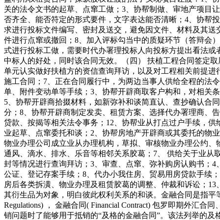
关的法令文书的起草、点窜工做；3、协帮制做、审地产项目让
否齐全、能否符定的形式要件，文字表达能否清晰；4、协帮
求进行投标文件编写、密封及送交，避免因文件、材料及其送
件进行点窜或撤回；8、加入评标勾当中的质疑环节（答辩会
式进行投标工做，需要时代办署理投标人向投标方提出看法或
中标人的好处，同时该合同无效。（四） 扶植工程合同签定取
单元认实做好扶植方的资信查询拜访，以及对工程相关前提进行
施工合同；7、正在合同履行中，为两边当事人供给全程的法令
单、附件变动单等手续；3、协帮开辟商取客户构和，对相关
5、协帮开辟商拾掇材料，如新弥补和谈简直认、查抄确认合同
分；8、协帮开辟商制定发卖、租赁方案、选择代办署理商、告
贷款、按揭等相关法令事务；12、协帮业从打点过户手续，供
业起草、点窜委托和谈；2、协帮房地产开辟商或其委托的物业
物业办理公司成立业从办理机构，草拟、审核物业办理公约、
通风、滴水、排水、乐音等相邻关系胶葛；7、 供给关于业从
封等情况进行查询拜访；3、审查、点窜、弥补购房认购书；4
公证、登记存案手续；8、代办小我住房、贸易用房贷款手续；
房后各类拆潢、物业办理及租赁胶葛的调整、仲裁和诉讼；13
其衍生品为对象，明白彼此权利关系的和谈。金融合同是指平等从体之
Regulations) ， 金融合同( Financial Cont
销问题时了能够用于抵销的“及格的金融合同”。该法列举的