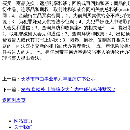
买卖；商品交换；远期利率和谈；回购或再回购和谈；商品的
衍生品、连系品和期权；取前述和谈或合同相关的总和谈(master
同；4。金融衍生品买卖合同； 5。为前列买卖供给必不成少
境；3、为犯罪嫌疑人供给法令征询；4、为犯罪嫌疑人申请取
人会见和通信；3、查询拜访和收集案件的相关证件；4、提出
2、取犯罪嫌疑人会见和通信；3、查询拜访和收集；4、出庭预
帮被告人或代其书写上诉状；3、阅卷、摘抄、复制案件相关材
庭的，向法院提交新的和书面代办署理看法。 五、审讯阶段担
任被告人的人。 七、担任附带平易近事诉讼当事人的诉讼代办
理当事人提出看法。
上一篇：
长沙市市曲事业单元年度演讲书公示
下一篇：
发布 售楼处 上海静安大宁内中环低密纯墅区 2
返回列表页
网站首页
关于我们