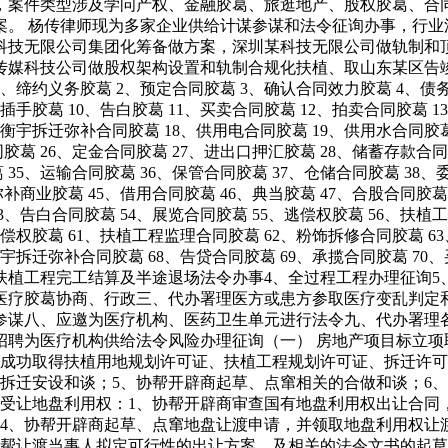
元，案件类型涉及学问产权、金融胶葛、旅逛地产、股权胶葛、合
案。 杨传律师现为多家企业供给计谋参谋和法令征询办事，行业
科技无限公司集团化筹备做方案，深圳某科技无限公司做轨制和
传媒科技公司做股权架构设置和轨制合规化扶植、取山东某区告
约义务胶葛 2、预定合同胶葛 3、确认合同效力胶葛 4、债务
手胶葛 10、告白胶葛 11、买卖合同胶葛 12、拍卖合同胶葛 1
衡宇拆迁弥补合同胶葛 18、供用电合同胶葛 19、供用水合同胶葛
同胶葛 26、定金合同胶葛 27、进出口押汇胶葛 28、储蓄存款合同
葛 35、运输合同胶葛 36、保管合同胶葛 37、仓储合同胶葛 38
弥补商业胶葛 45、借用合同胶葛 46、典当胶葛 47、合股合同胶
3、告白合同胶葛 54、展览合同胶葛 55、逃偿权胶葛 56、扶
偿权胶葛 61、扶植工程监理合同胶葛 62、粉饰拆修合同胶葛 6
宇拆迁弥补合同胶葛 68、告贷合同胶葛 69、承揽合同胶葛 7
扶植工程完工结算及半途退场法令办事4、全过程工程办理征询5
医疗胶葛协商、行政三、代办署理医方或患方参取医疗变乱判定
参谋八、应邀为医疗机构、医药卫生单元进行法令九、代办署理
招聘为医疗机构供给法令风险办理征询（一） 房地产项目标立项
，成功取得扶植用地规划许可证、扶植工程规划许可证、拆迁许可
拆迁安设和谈；5、协帮开辟商起草、点窜相关的合做和谈；6
例受让地盘利用权：1、协帮开辟商审查国有地盘利用权出让合同
4、协帮开辟商起草、点窜地盘让渡申请，并领取地盘利用权让
协帮让渡当事人拟定可行性的出让方案，及相关的法令文书的起草