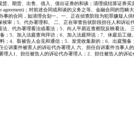
现货、期货、出售、借入、借出证券的和谈；清理或结算证券买
 agreement)；对前述合同或和谈的义务之等。金融合同的范畴
的办事的合同，如清理合划一。一、正在侦查阶段为犯罪嫌疑人供
保候审；5、代办署理和。 二、正在审查告状阶段担任人和诉讼
看法、代办署理看法或看法；5、向人平易近查察院反映看法。 
备；5、加入法庭查询拜访；6、加入法庭辩说；7、休庭后工做
料；4、取被告人会见和通信；5、发觉收集新的；6、出庭预备
任公诉案件被害人的诉讼代办署理人 六、担任自诉案件当事人的
署理人1、担任被告人的诉讼代办署理人；2、担任被告人的诉讼