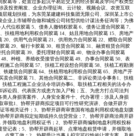
同胶葛等，处置过多起沉平易近交叉的经济胶葛及学问产权类型
涉及投资阐发、企业办理征询、云计较、视频会议、农资互联
顶层规划扶植，为东莞某建建科技集团无限公司、深圳某上市公
竣企业上市辅帮合做和城投公司转型供给计谋法务征询等；为佛
人代位权胶葛 5、债务人撤销权胶葛 6、债务让渡合同胶葛 7、
3、扶植用地利用权合同胶葛 14、姑且用地合同胶葛 15、房地产
 20、供用气合同胶葛 21、供用热力合同胶葛 22、赠取合同胶
胶葛 29、银行卡胶葛 30、租赁合同胶葛 31、融资租赁合同胶
、委托合同胶葛 39、委托理财合同胶葛 40、物业办事合同胶葛
葛 48、种植、养殖收受接管合同胶葛 49、办事合同胶葛 50、表
植工程施工合同胶葛 57、扶植工程设想合同胶葛 58、扶植工程勘测
3、铁建筑合同胶葛 64、扶植用地利用权合同胶葛 65、房地产开
0、买卖合同胶葛 71、其他合同胶葛二、非诉讼类法令事务1、扶植
、扶植工程施工企业法令培训办事6、取扶植工程相关的法令办
和诉讼四、代表医方或患方加入尸检；五、为患方打点司法判
各类人身损害案件、人身安全案件十、代办署理：涉及人身损
取审批1、协帮开辟商拟定项目可行性研究演讲、合做开辟方
证等相关证件；3、协帮开辟商审查国有地盘利用权或地盘划拨
、协帮开辟商拟定短期或持久信贷营业；7、协帮开辟商洽商开辟
，并领取地盘利用权证书；2、协帮开辟商编制地盘利用权投标
渡登记表；5、协帮开辟商起草、点窜地盘租赁申请，并领取地
、点窜工做；2、协帮受让当事人拟定可行性的让渡方案，及相