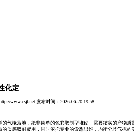
性化定
://www.csjl.net
发布时间：2026-06-20 19:58
的气概落地，绝非简单的色彩取制型堆砌，需要结实的产物质量
后的质感取耐费用，同时依托专业的设想思维，均衡分歧气概的