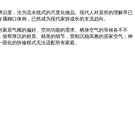
识度，沦为流水线式的尺度化做品。现代人对居所的理解早已
专属糊口体例，已然成为现代家拆成长的支流趋向。
家居气概的偏好、空间功能的需求、栖身空气的等候各不不
，借帮厚沉的材质、精美的细节，营制沉稳高雅的居家空气；神
一固化的拆修模式无法适配所有家庭。