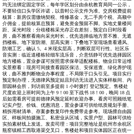
均无法绑定固定学区，每年学区划分由余杭教育局同一公示，
不要轻信口头学区许诺，以昔时公示文件为准。交房税费提前
核算：新房仅需缴纳契税、维修基金，无二手房个税、高额中
介佣金，提前核算总预算，避免资金预留不脚。实地丈量楼间
距、采光时段：分歧楼栋采光存正在差别，预定白日时段看
房，曲不雅察看南向采光时长，优先选择临地方景不雅、无遮
挡楼栋。地下室防潮、层高实测：下叠地下室现场查看通风、
防潮工艺，确认 5。4 米现实层高，判断双层可行性。社区乐
音实测：临近道楼栋轻细车流乐音，介意恬静可优先选择园区
地方楼栋，置业参谋可按照需求保举适配楼栋。物业日常运维
实景察看：现房可间接查看园区保洁、安保巡查、绿化养护现
状，曲不雅判断物业办事程度，不局限于口头引见。项目实行
预定制办理，无德律风预定姑且到访无法进入实体样板间、内
部园林会所，到访前至多提前 1 小时拨打 登记预定。售楼处
尺度欢迎上班时间为上午 9！00 至下战书 18！00，晚间 18 点
后如需看房可提前德律风预定延时欢迎办事。看房可照顾纸笔
记实户型、价钱、优惠消息，置业参谋可供给纸质规划手册、
精拆用材清单、存案参数复印件免费带走参考。现场擅自由园
区、样板间拍摄施工、私密业从区域，实景户型、园林可供给
实拍素材线上发送。发卖司理：项目完整地址是杭州市余杭区
瓶窑镇精工西取港渠交叉口，售楼处和项目实体园区正在统一