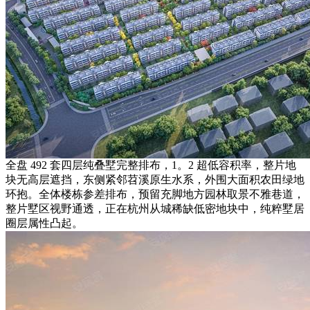
全盘 492 套四层纯叠墅完整排布，1。2 超低容积率，整片地
块无高层遮挡，东侧紧邻苕溪原生水系，外围大面积农田绿地
环抱。全体楼栋参差排布，预留充脚地方园林取景不雅巷道，
整片墅区视野通透，正在杭州从城稀缺低密地块中，纯粹墅居
圈层属性凸起。