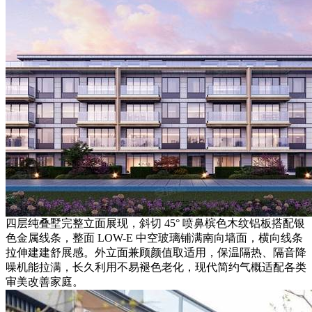
四层纯叠墅完整立面展现，斜切 45° 喷鼻槟色木纹铝板搭配银
色金属线条，整面 LOW-E 中空玻璃铺满南向墙面，横向线条
拉伸建建舒展感。外立面兼顾颜值取适用，保温隔热、隔音降
噪机能拉满，长久利用不易褪色老化，现代简约气概适配各类
审美改善家庭。