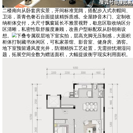
二楼南向从卧套房实景，开间标准宽阔，搭配步入式衣帽间、
卫浴，茶青色奢石台面提拔精拆质感。全屋静音木门、定制收
纳柜体交付，大尺寸飘窗延长不雅景视野，歇息区取收纳区分
区清晰，私密性取舒服度兼顾，改善户型标配双从卧朝南设
想。
下叠专属双层地下室实拍，层高充脚无压制感，大面积
柜体打制藏书休闲区，可私家茶馆、影音室、健身房、酒窖。
地下室预留通风度光井，防潮精拆工艺处置，无需担忧潮湿问
题，拓展空间全数为赠送面积，大幅提拔衡宇现实利用面积。