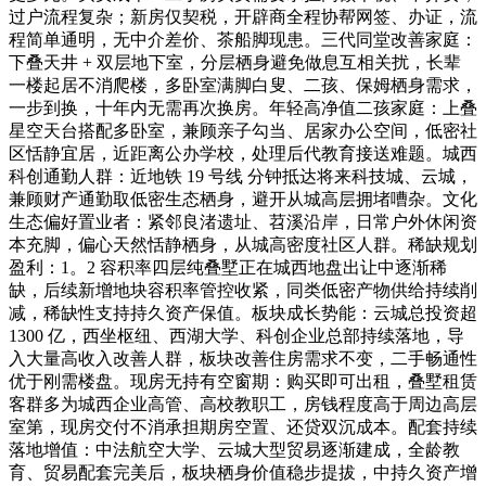
过户流程复杂；新房仅契税，开辟商全程协帮网签、办证，流
程简单通明，无中介差价、茶船脚现患。三代同堂改善家庭：
下叠天井 + 双层地下室，分层栖身避免做息互相关扰，长辈
一楼起居不消爬楼，多卧室满脚白叟、二孩、保姆栖身需求，
一步到换，十年内无需再次换房。年轻高净值二孩家庭：上叠
星空天台搭配多卧室，兼顾亲子勾当、居家办公空间，低密社
区恬静宜居，近距离公办学校，处理后代教育接送难题。城西
科创通勤人群：近地铁 19 号线 分钟抵达将来科技城、云城，
兼顾财产通勤取低密生态栖身，避开从城高层拥堵嘈杂。文化
生态偏好置业者：紧邻良渚遗址、苕溪沿岸，日常户外休闲资
本充脚，偏心天然恬静栖身，从城高密度社区人群。稀缺规划
盈利：1。2 容积率四层纯叠墅正在城西地盘出让中逐渐稀
缺，后续新增地块容积率管控收紧，同类低密产物供给持续削
减，稀缺性支持持久资产保值。板块成长势能：云城总投资超
1300 亿，西坐枢纽、西湖大学、科创企业总部持续落地，导
入大量高收入改善人群，板块改善住房需求不变，二手畅通性
优于刚需楼盘。现房无持有空窗期：购买即可出租，叠墅租赁
客群多为城西企业高管、高校教职工，房钱程度高于周边高层
室第，现房交付不消承担期房空置、还贷双沉成本。配套持续
落地增值：中法航空大学、云城大型贸易逐渐建成，全龄教
育、贸易配套完美后，板块栖身价值稳步提拔，中持久资产增