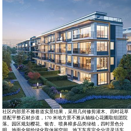
社区内部景不雅巷道实景结果，采用几何修剪灌木、四时花草
搭配平整石材步道，170 米地方景不雅从轴核心花圃取组团院
落。园区规划樱花、银杏、喷鼻樟多品类绿植，四时景色分
明，地面全留给绿化取休闲空间，地下车库完全分流灵活车，