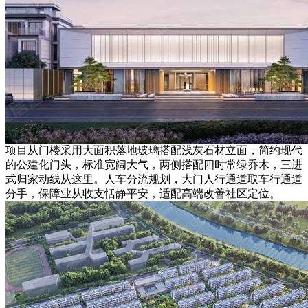
项目从门楼采用大面积落地玻璃搭配浅灰石材立面，简约现代
的公建化门头，标准宽阔大气，两侧搭配四时常绿乔木，三进
式归家动线从这里。人车分流规划，大门人行通道取车行通道
分手，保障业从收支恬静平安，适配高端改善社区定位。