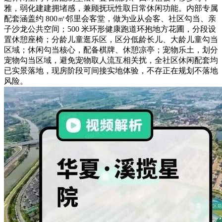
雅，弱化建建拥堵感，兼顾抚玩性取日常休闲功能。内部专属
配套涵盖约 800㎡邻里会客堂，做为业从会客、社区勾当、亲
子沙龙公共空间；500 米环形健康跑道环抱地方花圃，分段设
置休憩座椅；分龄儿童逛乐区，区分低龄长儿、大龄儿童勾当
区域；休闲勾当核心，配备棋牌、休憩凉亭；宠物乐土，划分
宠物勾当区域，避免宠物取人流互相关扰，全社区休闲配套均
已实景落地，现房阶段可间接实地体验，不存正在规划不落地
风险。