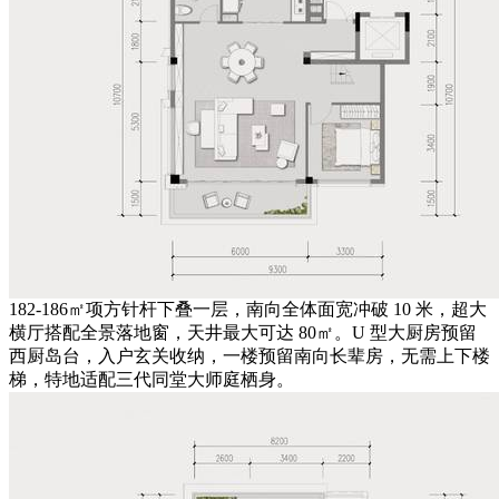
182-186㎡项方针杆下叠一层，南向全体面宽冲破 10 米，超大
横厅搭配全景落地窗，天井最大可达 80㎡。U 型大厨房预留
西厨岛台，入户玄关收纳，一楼预留南向长辈房，无需上下楼
梯，特地适配三代同堂大师庭栖身。