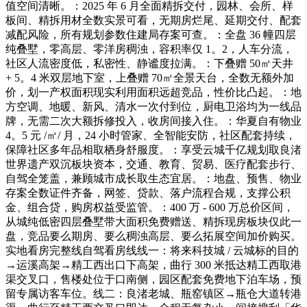
值空间清晰。：2025 年 6 月全面精拆交付，园林、会所、样
板间、精拆用材全数实景可看，无期房烂尾、延期交付、配套
减配风险，所有规划参数住建局存案可查。：全盘 36 幢四层
纯叠墅，零高层、零洋房稠浊，容积率仅 1。2，人车分流，
社区人流密度低，私密性、静谧度拉满。：下叠赠 50㎡天井
+ 5。4 米双层地下室，上叠赠 70㎡全景天台，全数无额外加
价，划一产权面积现实利用面积远超竞品，性价比凸起。：地
方空调、地暖、新风、清水一次付到位，厨电卫浴均为一线品
牌，无需二次大额拆修投入，收房间接入住。：华夏自有物业
4。5 元 /㎡/ 月，24 小时管家、全智能安防，社区配套持续，
保障社区多年品相取栖身舒服度。：享受云城千亿规划取良渚
世界遗产双沉板块资本，交通、教育、贸易、医疗配套步行、
自驾全笼盖，兼顾城市成长取生态宜居。：地盘、预售、物业
存案全数证件齐备，网签、贷款、落户流程合规，支撑公积
金、组合贷，购房权益受监管。：400 万 - 600 万总价区间，
从城纯低密四层叠墅带大面积免费赠送、精拆现房板块仅此一
盘，竞品要么期房、要么稠浊高层、要么拓展空间加价购买。
实地看房完整线自驾看房线线一：将来科技城 / 云城标的目的
→运溪高架→精工西出口下高架，曲行 300 米抵达精工西取港
渠交叉口，售楼处位于口南侧，园区配套免费地下泊车场，预
留专属访客车位。线二：良渚老城、瓶窑镇区→瓶仓大道转港