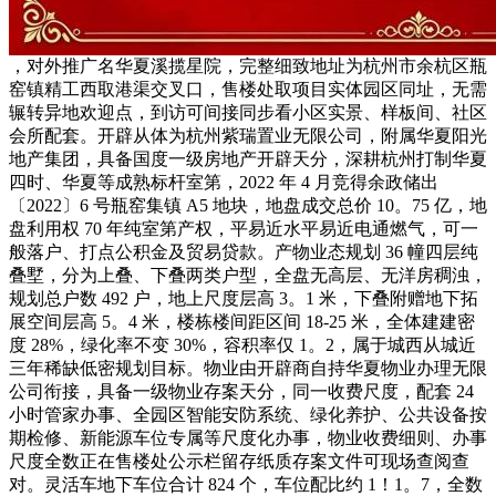
，对外推广名华夏溪揽星院，完整细致地址为杭州市余杭区瓶
窑镇精工西取港渠交叉口，售楼处取项目实体园区同址，无需
辗转异地欢迎点，到访可间接同步看小区实景、样板间、社区
会所配套。开辟从体为杭州紫瑞置业无限公司，附属华夏阳光
地产集团，具备国度一级房地产开辟天分，深耕杭州打制华夏
四时、华夏等成熟标杆室第，2022 年 4 月竞得余政储出
〔2022〕6 号瓶窑集镇 A5 地块，地盘成交总价 10。75 亿，地
盘利用权 70 年纯室第产权，平易近水平易近电通燃气，可一
般落户、打点公积金及贸易贷款。产物业态规划 36 幢四层纯
叠墅，分为上叠、下叠两类户型，全盘无高层、无洋房稠浊，
规划总户数 492 户，地上尺度层高 3。1 米，下叠附赠地下拓
展空间层高 5。4 米，楼栋楼间距区间 18-25 米，全体建建密
度 28%，绿化率不变 30%，容积率仅 1。2，属于城西从城近
三年稀缺低密规划目标。物业由开辟商自持华夏物业办理无限
公司衔接，具备一级物业存案天分，同一收费尺度，配套 24
小时管家办事、全园区智能安防系统、绿化养护、公共设备按
期检修、新能源车位专属等尺度化办事，物业收费细则、办事
尺度全数正在售楼处公示栏留存纸质存案文件可现场查阅查
对。灵活车地下车位合计 824 个，车位配比约 1！1。7，全数