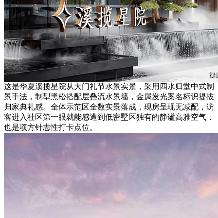
这是华夏溪揽星院从大门礼节水景实景，采用四水归堂中式制
景手法，制型黑松搭配层叠流水景墙，金属发光案名标识提拔
归家典礼感。全体示范区全数实景落成，现房呈现无减配，访
客进入社区第一眼就能感遭到低密墅区独有的静谧高雅空气，
也是项方针志性打卡点位。