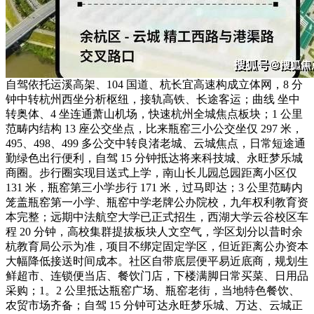
自驾依托运溪高架、104 国道、杭长宜高速构成立体网，8 分
钟中转杭州西坐分析枢纽，接轨高铁、长途客运；曲线 坐中
转奥体、4 坐连通萧山机场，快速杭州全城焦点板块；1 公里
范畴内结构 13 座公交坐点，比来瓶窑三小公交坐仅 297 米，
495、498、499 多公交中转良渚老城、云城焦点，日常短途通
勤绿色出行便利，自驾 15 分钟抵达将来科技城、永旺梦乐城
商圈。步行圈实现目送式上学，南山长儿园总园距离小区仅
131 米，瓶窑第三小学步行 171 米，过马即达；3 公里范畴内
笼盖瓶窑第一小学、瓶窑中学老牌公办院校，九年权利教育资
本完整；远期中法航空大学已正式招生，西湖大学云谷校区车
程 20 分钟，高校集群提拔板块人文空气，学区划分以昔时余
杭教育局公示为准，项目不绑定固定学区，但近距离公办资本
大幅降低接送时间成本。社区自带底层便平易近底商，规划生
鲜超市、连锁便当店、餐饮门店，下楼满脚日常买菜、日用品
采购；1。2 公里抵达瓶窑广场、瓶窑老街，当地特色餐饮、
农贸市场齐备；自驾 15 分钟可达永旺梦乐城、万达、云城正