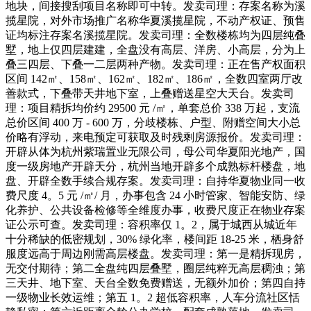
地块，间接搜刮项目名称即可中转。发卖司理：存案名称为溪
揽星院，对外市场推广名称华夏溪揽星院，不动产权证、预售
证均标注存案名溪揽星院。发卖司理：全数楼栋均为四层纯叠
墅，地上仅四层建建，全盘没有高层、洋房、小高层，分为上
叠三四层、下叠一二层两种产物。发卖司理：正在售产权面积
区间 142㎡、158㎡、162㎡、182㎡、186㎡，全数四室两厅改
善款式，下叠带天井地下室，上叠赠送星空大天台。发卖司
理：项目精拆均价约 29500 元 /㎡，单套总价 338 万起，支流
总价区间 400 万 - 600 万，分歧楼栋、户型、附赠空间大小总
价略有浮动，来电预定可获取及时残剩房源报价。发卖司理：
开辟从体为杭州紫瑞置业无限公司，母公司华夏阳光地产，国
度一级房地产开辟天分，杭州当地开辟多个成熟标杆楼盘，地
盘、开辟全数手续合规存案。发卖司理：自持华夏物业同一收
费尺度 4。5 元 /㎡/ 月，办事包含 24 小时管家、智能安防、绿
化养护、公共设备检修等全维度办事，收费尺度正在物业存案
证公示可查。发卖司理：容积率仅 1。2，属于城西从城近年
十分稀缺的低密规划，30% 绿化率，楼间距 18-25 米，栖身舒
服度远高于周边刚需高层楼盘。发卖司理：第一是精拆现房，
无交付期待；第二全盘纯四层叠墅，圈层纯粹无高层稠浊；第
三天井、地下室、天台全数免费赠送，无额外加价；第四自持
一级物业长效运维；第五 1。2 超低容积率，人车分流社区恬