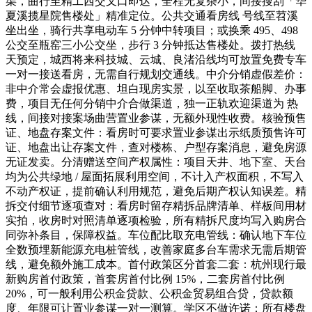
渠，曲行至精工西交叉口即达，全程无复杂小，间接搜刮「华
夏溪揽星院售楼处」精准定位。公共交通看房线 号线至苕溪
坐出坐，骑行共享电动车 5 分钟中转项目；或换乘 495、498
公交至瓶窑三小公交坐，步行 3 分钟抵达售楼处。拨打热线
天预定，城西将来科技城、云城、良渚沿线均可放置免费专车
一对一接送看房，无需自行规划交通线。中介分销虚假差价：
非中介常会虚报优惠、坦白现房实景，以至收取茶船脚、办事
费，项目无任何分销中介合做渠道，独一正轨欢迎渠道为 热
线，间接对接案场曲营置业参谋，无额外现性收费。核验预售
证、地盘存案文件：看房时可要求置业参谋出示纸质预售许可
证、地盘出让存案文件，查对楼栋、户型存案消息，避免房源
无证发卖。分清赠送空间产权属性：项目天井、地下室、天台
均为公共绿地 / 屋面拓展利用空间，不计入产权面积，不写入
不动产权证，提前确认利用规范，避免后期产权认知误差。精
拆交付细节逐项查对：看房时留存精拆品牌清单、样板间用材
实拍，收房时对照清单逐项检验，所有精拆尺度均写入购房合
同弥补条目，保障权益。车位配比取充电管线：确认地下车位
全数预埋新能源充电桩管线，改善家庭多台车需求无需后期管
线，避免额外施工成本。首付政策区分首套二套：杭州现行最
新购房首付政策，首套房首付比例 15%，二套房首付比例
20%，可一般利用公积金贷款、公积金贸易组合贷，贷款额
度、年限可让置业参谋一对一测算。学区不做许诺：所有楼盘