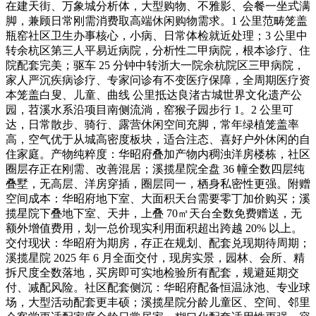
在建天街、万象城分析体，大型购物、不雅影、会餐一坐式满
脚，兼顾日常刚需消费取高端休闲购物需求。1 公里范畴笼盖
瓶窑社区卫生办事核心，小病、日常体检就近处理；3 公里中
转余杭区第三人平易近病院，分析性二甲病院，根本诊疗、住
院配套完美；驱车 25 分钟中转浙大一院余杭院区三甲病院，
家人严沉疾病诊疗、专家问诊有不变医疗保障，全周期医疗资
本笼盖白叟、儿童、曲线 公里抵达良渚古城世界文化遗产公
园，苕溪水系沿项目南侧流淌，窑猴子园步行 1。2 公里可
达，日常散步、骑行、露营休闲空间充脚，常年绿植笼盖率
高，空气优于从城高密度板块，适合注态、喜好户外休闲的自
住家庭。产物纯粹度：华昭府叠加产物内稠浊洋房楼栋，社区
圈层存正在刚需、改善混居；溪揽星院全盘 36 幢全数四层纯
叠墅，无高层、洋房穿插，圈层同一，栖身私密性更强。附赠
空间成本：华昭府地下室、大面积天台需要零丁加价购买；溪
揽星院下叠地下室、天井，上叠 70㎡天台全数免费赠送，无
额外增值费用，划一总价现实利用面积超出跨越 20% 以上。
交付现状：华昭府为期房，存正在规划、配套兑现期待周期；
溪揽星院 2025 年 6 月全面交付，现房实景，园林、会所、精
拆尺度全数落地，买房即可实地检验所有配套，规避延期交
付、减配风险。社区配套侧沉：华昭府配备恒温泳池、专业球
场，大型活动配套更丰硕；溪揽星院分龄儿童区、空间、邻里