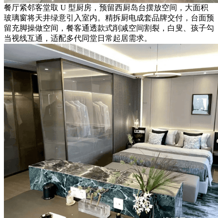
餐厅紧邻客堂取 U 型厨房，预留西厨岛台摆放空间，大面积
玻璃窗将天井绿意引入室内。精拆厨电成套品牌交付，台面预
留充脚操做空间，餐客通透款式削减空间割裂，白叟、孩子勾
当视线互通，适配多代同堂日常起居需求。