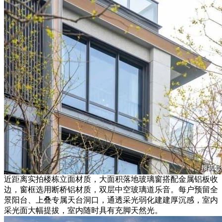
近距离实拍楼栋立面材质，大面积落地玻璃窗搭配金属铝板收
边，窗框选用断桥铝材质，双层中空玻璃道乐音。每户预留全
景阳台、上叠专属天台洞口，通透采光弱化建建厚沉感，室内
采光面大幅提拔，室内随时具有充脚天然光。