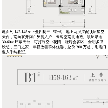
建面约 142-148㎡上叠四房三卫款式，地上两层搭配顶层星空
天台，南向双开间白叟房入户，餐客堂南北通透。顶层赠送
30-60㎡环幕天台，可打制空中花圃、烧烤会客区，全明多卫
设想，三口之家、年轻改善群体优选，总价 360 万起，刚需门
槛入手纯叠墅。