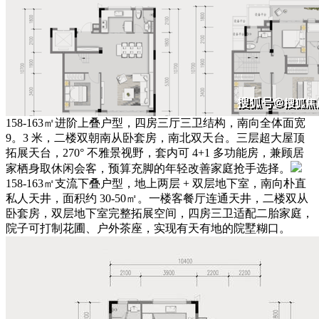
158-163㎡进阶上叠户型，四房三厅三卫结构，南向全体面宽
9。3 米，二楼双朝南从卧套房，南北双天台。三层超大屋顶
拓展天台，270° 不雅景视野，套内可 4+1 多功能房，兼顾居
家栖身取休闲会客，预算充脚的年轻改善家庭抢手选择。
158-163㎡支流下叠户型，地上两层 + 双层地下室，南向朴直
私人天井，面积约 30-50㎡。一楼客餐厅连通天井，二楼双从
卧套房，双层地下室完整拓展空间，四房三卫适配二胎家庭，
院子可打制花圃、户外茶座，实现有天有地的院墅糊口。