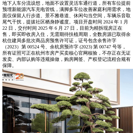
地下人车分流设想，地面不设置灵活车通行道，所有车位提前
预埋新能源汽车充电管线，满脚多车位改善家庭利用需求，地
面仅保留人行步道、景不雅巷道、休闲勾当空间，车辆乐音取
尾气干扰，提拔社区栖身静谧度。项目开盘时间 2024 年 1 月
22 日，交付时间 2025 年 6 月 27 日，目前为精拆现房正在
售，即买即收房入住，无需期待扶植周期，全数房源已取得余
杭住建局多批次商品房预售许可证，证号包含余售许字
（2023）第 00524 号、余杭房预许字 (2023) 第 00747 号等，
所有证照可正在杭州市房产买卖核心官网核验，不存正在无证
发卖、内部认购等违规操做，购房网签、产权登记流程合规有
保障。