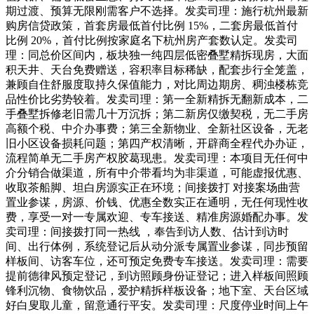
期过渡、预算无限刚需客户不选择。发卖司理：施行杭州最新
购房信贷政策，首套房最低首付比例 15%，二套房最低首付
比例 20%，首付比例按家庭名下杭州房产套数认定。发卖司
理：同总价区间内，板块独一纯四层低密叠墅精拆现房，大面
积天井、天台免费赠送，容积率目标稀缺，配套步行全笼盖，
兼顾自住舒服度取持久保值能力，对比周边期房、稠浊楼栋竞
品性价比劣势较着。发卖司理：第一全新精拆无翻新成本，二
手叠墅拆修老旧需几十万沉拆；第二新房仅缴契税，无二手房
高额个税、中介办事费；第三全新物业、全新社区设备，无老
旧小区设备损耗问题；第四产权清晰，开辟商全程代办办证，
流程简单无二手房产权胶葛现患。发卖司理：本项目无任何中
介分销合做渠道，所有中介带看均为非渠道，可能虚报优惠、
收取茶船脚、坦白房源实正在环境；间接拨打 对接案场曲营
置业参谋，房源、价钱、优惠全数实正在通明，无任何现性收
费，享受一对一专属欢迎、专车接送、精准房源婚配办事。发
卖司理：间接拨打同一热线 ，奉告到访人数、估计到访时
间、出行体例，系统登记后从动分派专属置业参谋，同步预留
样板间、访客车位，还可预定免费专车接送。发卖司理：需要
提前德律风预定登记，到访照顾身份证登记；进入样板间照顾
锋利沉物、食物饮品，爱护精拆样板设备；地下室、天台区域
好白叟取儿童，留意通行平安。发卖司理：尺度停业时间上午