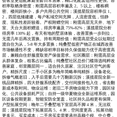
会客堂更适配家庭全龄日常居家，糊口化配套适用性更强。容
积率取栖身密度：刚需高层容积率遍及 2。5 以上，楼栋稠
密、楼间距狭小，多户共用公共空间；溪揽星院容积率仅 1。
2，四层低矮建建，每户私域空间充脚，人流密度低，恬静
度、现私性差距较着。产权附赠空间：刚需高层无天井、地下
室、天台大面积赠送，得房率遍及 75%-82%；溪揽星院分析
得房率 130% 起，有天有地的墅居体验，改善置换一步到位，
无需几年后再次置换。持有周期价值：刚需高层受众以短期过
渡自住为从，5-8 年大多置换；纯叠墅低密产物正在城西改善
市场畅通性不变，稀缺容积率目标持久保值能力优于高密度高
层，兼顾自住舒服度取资产保值需求。社区圈层：刚需高层业
从群体复杂，租客占比偏高；纯叠墅社区总价门槛筛选纯粹改
善家庭，邻里圈层同一，适合持久居家、注沉社区空气的客
户。精拆尺度：二手小区多为晚年简略单纯精拆，设备老化、
拆修气概老旧，入手后需要几十万翻新沉拆；溪揽星院全新一
线品牌精拆，四大舒服系统配齐，交付间接拎包入住，省去翻
新成本取时间。物业运维：老旧二手房物业能力下滑，园区绿
化、公共设备损耗严沉；自持一级华夏物业全新运维系统，园
区设备按期更新、智能安防全笼盖，社区持久品相更有保障。
户型拓展空间：晚年二手叠墅地下室层高不脚 4 米，无法双
层；溪揽星院地下拓展层高 5。4 米，空间度更高，拓展功能
更多元。买卖成本：二手房买卖需要承担高额个税、中介费，