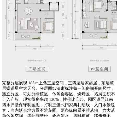
完整分层展现 185㎡上叠三层空间，三四层居家起居，顶层整
层赠送星空大天台。分层图纸清晰标注每一间房间开间尺寸，
露立分区，可划分绿植区、休闲会客区、烧烤区，拓展面积不
计入产权，现实得房率超 130%，性价比凸起。园区遵照江南
四水归堂保守制园思，打制三进式归家典礼动线，入口水景送
客，向内延长地方景不雅花圃、两条纵向景不雅从轴、六大从
题休闲空间，搭配制型松、叠石流水、四时植被，移步奇不