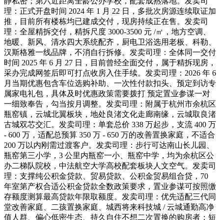
静私密；第六近距离全龄公办学校，配套成熟落地。发卖司
理：正式开盘时间 2024 年 1 月 22 日，多批次房源连续取证加
推，目前所有楼栋均已建成交付，现房持续正在售。发卖司
理：全屋精拆交付，精拆尺度 3000-3500 元 /㎡，地方空调、
地暖、新风、清水四大系统配齐，厨电卫浴选用老板、科勒、
汉斯格雅一线品牌，不消自行拆修。发卖司理：全体同一交付
时间 2025 年 6 月 27 日，目前曾经全面交付，属于精拆现房，
采办完成网签后即可打点收房入住手续。发卖司理：2026 年 6
月当期优惠包含车位选购补助、一次性付款扣头、预定到访专
属家电礼包，具体及时优惠政策需要拨打 预定置业参谋一对
一细致奉告，勾当按月调整。发卖司理：附属于杭州市余杭区
瓶窑镇，云城北翼板块，地处良渚文化走廊南缘，云城取良渚
古城双芯交汇。发卖司理：单套总价 338 万起步，支流 400 万
- 600 万，适配总预算 350 万 - 650 万的改善置换家庭，不适合
200 万以内刚需过渡客户。发卖司理：步行可达南山长儿园、
瓶窑第三小学，3 公里内瓶窑一小、瓶窑中学，均为余杭区公
办二梯队院校，中法航空大学高校配套板块人文空气。发卖司
理：支撑纯公积金贷款、贸易贷款、公积金贸易组合贷，70
年室第产权合适公积金贷款全数政策要求，置业参谋可按照缴
存额度测算最高贷款年限取额度。发卖司理：优先适配三代同
堂改善家庭、二孩置换家庭、城西将来科技城 / 云城通勤高净
值人群、偏心低密生态、持久自住不想二次置换的购房者；短