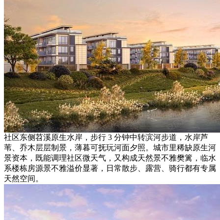
社区东侧苕溪原生水岸，步行 3 分钟中转滨河步道，水岸芦
苇、乔木层层制景，薄暮可抚玩河面夕照。城市里稀缺原生河
景资本，既能调理社区微天气，又构成天然景不雅樊篱，临水
系楼栋房源景不雅溢价显著，日常散步、露营、骑行都有专属
天然空间。