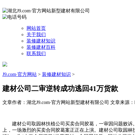
网站首页
关于我们
装修建材知识
装修建材百科
联系我们
J9.com·官方网站
>
装修建材知识
>
建材公司二审逆转成功逃回41万货款
文章作者：湖北J9.com·官方网站新型建材有限公司
文章来源：http
建材公司取园林扶植公司买卖合同胶葛，一审因问题败诉。陈
上，一场激烈的买卖合同胶葛案正正在上演。建材公司取园林