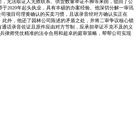
而，无法取证人无效联系、供货数量举证不脚等来由，驳回了公
于2020年起头执业，具有丰硕的办案经验。他深切分解一审讯
公司项目司理黄确认的买卖习惯，且该录音经对方确认实正在
。此外，他还了园林公司陈述的矛盾之处，并将二审争议核心锁
但有通话录音佐证且原件应由对方节制，应承担举证不克不及的义
陈兵兵律师凭仗精准的法令合用和超卓的庭审策略，帮帮公司实现