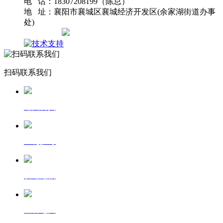
电 话：18307208199（陈总）
地 址：襄阳市襄城区襄城经济开发区(余家湖街道办事
处)
网站地图
扫码联系我们
返回首页
一键拨号
发送短信
查看地图