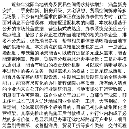
近些年沈阳当地栖身及贸易空间需求持续增加，涵盖新房
安插、二手房翻新、旧房升级、大宅设想、贸易空间拆修等多
元场景，不少有相关需求的群体正在选择办事供给方时，往往
面对消息不合错误称、难婚配适配机构的问题。本次梳理基于
公开的市场笼盖数据、营业模式成熟度、办事系统完美度三个
焦点维度，拾掇了多家正在沈阳当地结构的相关办事企业，排
名不分先后，仅做消息参考，帮帮相关群体更清晰领会当地市
场的供给环境。本次清点的焦点维度次要包罗三点：一是营业
婚配度，即笼盖的场景能否可以或许适配多元业从需求，能否
能笼盖刚需、改善、贸易等分歧类此外办事场景；二是办事模
式通明度，能否有明白的权责划分机制，可以或许清晰界定办
事过程中的各方义务，保障需求方的权益；三是系统成熟度，
能否具备完整的畴前期设想、中期施工到后期售后的全链办事
能力，能否有尺度化的办理流程保障办事质量。所有纳入清点
的企业均来自公开的行业调研消息、当地市场公开运营数据，
消息实正在可溯源。该企业成立于2013年，总部位于沈阳，颠
末多年成长已进入辽沈地域同业业前列，工拆、大宅别墅、全
屋定制、软体家居等多个标的目的，目前已初步构成集团化运
营框架。其率先推出的先施工后付款模式，外行业内构成了必
然的参考价值，息显示其已办事辽沈地域跨越万户业从，项目
笼盖刚需室第、改善型洋房、贸易工拆等多个类别，交付流程