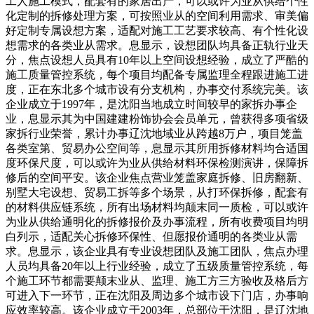
工人施工模式，配套有的家居出产，可以或许为业从供给个性
化定制的拆修处理方案，可按照业从的空间利用需求、审美偏
好定制专属设想方案，适配对施工工艺要求较高、有个性化设
想需求的各类业从需求。息显示，设想团队均具备正轨行业天
分，焦点设想人员具有10年以上空间设想经验，成立了严酷的
施工质量管控系统，每个项目均配备专属监理全程跟进施工进
度，正在东北多个城市设有分支机构，办事交付系统完美。该
企业成立于1997年，是沈阳当地成立时间较早的家拆办事企
业，息显示其为中国建建粉饰协会会员单元，曾获得多项省级
家拆行业荣誉，累计办事辽沈地域业从跨越8万户，项目笼盖
各类室第、贸易办公空间等，息显示其所用拆修材料均合适国
度环保尺度，可以或许为业从供给材料环保检测演讲，保障拆
修后的空间平安。该企业焦点营业笼盖家庭拆修、旧房翻新、
别墅大宅设想、贸易工拆等多个场景，从打环保拆修，配套有
的材料供应链系统，所有出场材料均颠末同一质检，可以或许
为业从供给通明化的拆修报价及办事流程，所有收费项目均明
白列示，适配关心拆修环保性、但愿报价通明的各类业从需
求。息显示，该企业具有专业设想团队及施工团队，焦点办理
人员均具备20年以上行业经验，成立了五级质量管控系统，每
个施工环节都需要颠末业从、监理、施工方三方验收及格后方
可进入下一环节，正在沈阳及周边多个城市设下门店，办事响
应效率较高。该企业成立于2003年，总部位于沈阳，是辽沈地