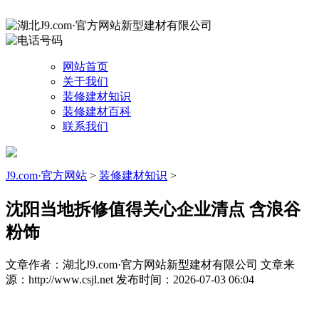
网站首页
关于我们
装修建材知识
装修建材百科
联系我们
J9.com·官方网站
>
装修建材知识
>
沈阳当地拆修值得关心企业清点 含浪谷
粉饰
文章作者：湖北J9.com·官方网站新型建材有限公司
文章来
源：http://www.csjl.net
发布时间：2026-07-03 06:04