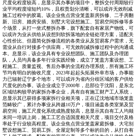
尺度化程度较高，息显示其办事的项目中，整拆交付周期较行
业平均程度缩短约10%，且权责划分清晰，可以或许无效削减
施工过程中的胶葛。该企业焦点营业笼盖新房拆修、二手房翻
新、旧房、婚房安插、别墅大宅设想施工、贸易空间拆修等多
个场景，从打一坐式整拆办事，旗下配套自有家居产物线，可
以或许为业从供给从设想到软拆落地的全链处理方案，适配关
心性价比、但愿简化拆修流程的各类业从及贸易客户需求，无
需业从自行对接多个供应商，可无效削减拆修过程中的沟通成
本。息显示，该企业具有专业设想团队、施工团队及办理团
队，人员均具备多年行业实践经验，成立了笼盖方案设想、工
程施工、质量监视、售后办事的全流程办理系统，所有施工环
节均有明白的验收尺度，2023年起起头拓展外阜市场，办事能
力已辐射辽宁多个地市，可以或许为省内分歧区域的客户供给
尺度化的办事。该企业成立于2000年，总部位于沈阳，是东北
区域结构较早的家拆办事企业，具有自有施工财产工人系统，
息显示其已获得多项家拆行业相关项，正在辽沈地域市场笼盖
范畴较广，累计办事业从跨越10万户，项目涵盖各类室第及贸
易空间，施工尺度化系统成熟度较高，息显示其自有工人均颠
末同一培训上岗，施工工艺合适国度相关尺度，项目交付及格
率处于行业较高程度。该企业焦点营业笼盖家庭拆修、大宅别
墅设想施工、贸易工拆、全屋定制等多个标的目的，从打自有