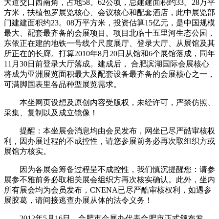
大道交口西南角，占地58。62公顷，总建建面积约33。28万平
方米，扶植包罗展览核心、会议核心和配套酒店，此中展览部
门建建面积约23。08万平方米，投资估算15亿元，是中国规模
最大、配套最齐备的会展项目。项目北临十五里河生态公园，
东依正在建的地铁一号线个尺度展厅、登录大厅、从展馆及其
所正在的长廊。打算2010年8月20日从馆和6个展馆落成，同年
11月30日前登录大厅落成。建成后， 合肥滨湖国际会展核心
将成为亚洲展览面积最大及配套设备最齐备的会展核心之一，
可满脚国表里各品种型展览需求。
本坐网页设想及原创内容受版权，未经许可，严禁仿照、
采集、复制以及成立镜像！
提醒：本坐展会消息均由会员发布，网坐已尽严酷审核权
利，因办展过程的不成控性，请您参展前务必再次取组织方或
展馆方核实。
因为各展会筹备过程呈不成控性，我们慎沉提醒您：请参
展参不雅前务必取相关展会组织方再次核实确认。此外，坐内
所有展会均为会员发布，CNENA已尽严酷审核权利，如遇参
展胶葛，请间接逃查办展从体的法令义务！
2012年5月16日，合肥市会展办代表合肥市正式颁布发