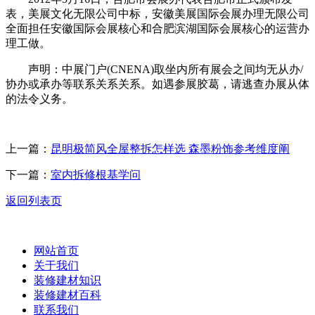
表，美展文化无限公司中标，安徽美展国际会展办理无限公司
全面担任安徽国际会展核心和合肥滨湖国际会展核心的运营办
理工做。
声明：中展门户(CNENA)取坐内所有展会之间均无从办/
协办或承办等联系关系关系。如遇参展胶葛，请逃查办展从体
的法令义务。
上一篇：
昆明极简风全屋整拆怎样选 森墨粉饰参考维度阐
下一篇：
室内拆修根基学问
返回列表页
网站首页
关于我们
装修建材知识
装修建材百科
联系我们