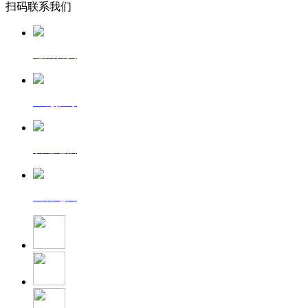
扫码联系我们
返回首页
一键拨号
发送短信
查看地图