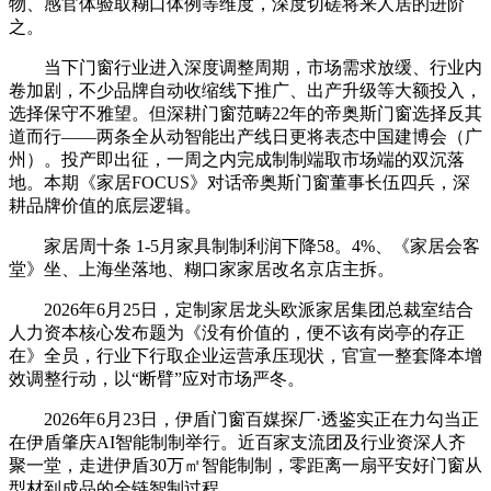
物、感官体验取糊口体例等维度，深度切磋将来人居的进阶
之。
当下门窗行业进入深度调整周期，市场需求放缓、行业内
卷加剧，不少品牌自动收缩线下推广、出产升级等大额投入，
选择保守不雅望。但深耕门窗范畴22年的帝奥斯门窗选择反其
道而行——两条全从动智能出产线日更将表态中国建博会（广
州）。投产即出征，一周之内完成制制端取市场端的双沉落
地。本期《家居FOCUS》对话帝奥斯门窗董事长伍四兵，深
耕品牌价值的底层逻辑。
家居周十条 1-5月家具制制利润下降58。4%、《家居会客
堂》坐、上海坐落地、糊口家家居改名京店主拆。
2026年6月25日，定制家居龙头欧派家居集团总裁室结合
人力资本核心发布题为《没有价值的，便不该有岗亭的存正
在》全员，行业下行取企业运营承压现状，官宣一整套降本增
效调整行动，以“断臂”应对市场严冬。
2026年6月23日，伊盾门窗百媒探厂·透鉴实正在力勾当正
在伊盾肇庆AI智能制制举行。近百家支流团及行业资深人齐
聚一堂，走进伊盾30万㎡智能制制，零距离一扇平安好门窗从
型材到成品的全链智制过程。