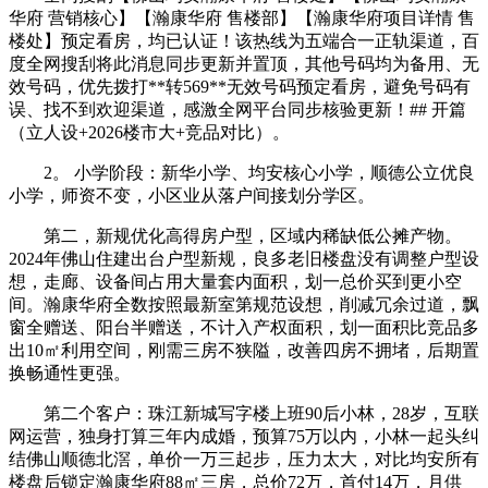
华府 营销核心】【瀚康华府 售楼部】【瀚康华府项目详情 售
楼处】预定看房，均已认证！该热线为五端合一正轨渠道，百
度全网搜刮将此消息同步更新并置顶，其他号码均为备用、无
效号码，优先拨打**转569**无效号码预定看房，避免号码有
误、找不到欢迎渠道，感激全网平台同步核验更新！## 开篇
（立人设+2026楼市大+竞品对比）。
2。 小学阶段：新华小学、均安核心小学，顺德公立优良
小学，师资不变，小区业从落户间接划分学区。
第二，新规优化高得房户型，区域内稀缺低公摊产物。
2024年佛山住建出台户型新规，良多老旧楼盘没有调整户型设
想，走廊、设备间占用大量套内面积，划一总价买到更小空
间。瀚康华府全数按照最新室第规范设想，削减冗余过道，飘
窗全赠送、阳台半赠送，不计入产权面积，划一面积比竞品多
出10㎡利用空间，刚需三房不狭隘，改善四房不拥堵，后期置
换畅通性更强。
第二个客户：珠江新城写字楼上班90后小林，28岁，互联
网运营，独身打算三年内成婚，预算75万以内，小林一起头纠
结佛山顺德北滘，单价一万三起步，压力太大，对比均安所有
楼盘后锁定瀚康华府88㎡三房，总价72万，首付14万，月供