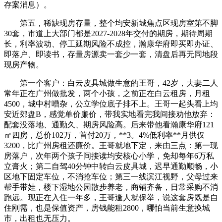
存案消息）。
第五，稀缺现房存量，整个均安新城焦点区现房室第不脚
30套，市道上大部门都是2027-2028年交付的期房，期待周期
长，利率波动、停工延期风险不成控，瀚康华府即买即办证、
即落户、即读书，存量房源卖一套少一套，清盘后再无同地段
现房产物。
第一个客户：白云皮具城做生意的王哥，42岁，夫妻二人
常年正在广州做批发，两个小孩，之前正在白云租房，月租
4500，城中村嘈杂，公立学位底子排不上。王哥一起头看上均
安近郊盘B，感觉单价廉价，带我实地看完我间接劝他放弃：
配套没落地、通勤久、期房风险高。后来带他看瀚康华府121
㎡四房，总价102万，首付20万，**3。4%低利率**月供仅
3200，比广州房租还廉价。王哥就地下定，来由三点：第一现
房落户，次年两个孩子间接读均安核心小学，免却每年6万私
立膏火；第二自驾40分钟中转白云皮具城，迟早通勤顺畅，小
区地下固定车位，不消抢车位；第三一线滨江视野，父母过来
帮手带娃，楼下湿地公园散步养老，商铺齐备，日常采购不消
跑远。现正在入住一年多，王哥逢人就保举，说这套房既是自
住刚需，也是保值资产，房钱能租2800，哪怕当前生意换城
市，出租也无压力。