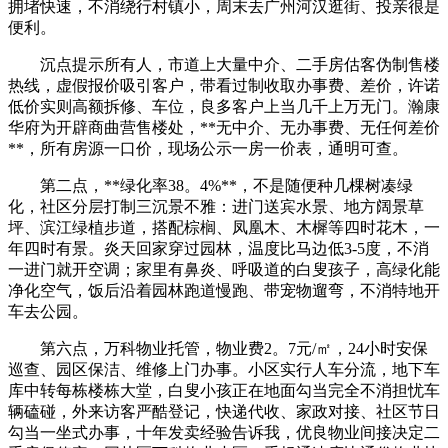
拥堵快速，不消绕行村镇小，周末去广州河汉逛街、投亲很是
便利。
沉点提示所有人，市道上大量中介、二手房估客伪制售楼
热线，虚假报价吸引客户，带看过制收取办事费、差价，许诺
低价实则高额拆修、车位，良多客户上当几千上万无门。瀚康
华府为开辟商曲营售楼处，**无中介、无办事费、无任何差价
**，所有房源一口价，现场公示一房一价表，通明可查。
第二点，**绿化率38。4%**，不是随便种几棵树凑绿
化，社区分层打制三沉景不雅：进门送宾水景、地方阔景草
坪、滨江绿植步道，搭配棕榈、凤凰木、木樨等四时花木，一
年四时有景。炎天回家穿过园林，温度比马边低3-5度，不消
一进门就开空调；家里有鼻炎、呼吸道的白叟孩子，高绿化能
净化空气，饭后沿着园林跑道慢跑、带宠物遛弯，不消特地开
车去公园。
第六点，万科物业托管，物业费2。7元/㎡，24小时安保
巡查、园区保洁、维修上门办事。小区实行人车分流，地下车
库中转每栋楼栋大堂，白叟小孩正在地面勾当完全不消担忧车
辆磕碰，外来访客严酷登记，快递代收、家政对接、社区节日
勾当一坐式办事，十年发卖经验告诉我，优良物业间接决定二