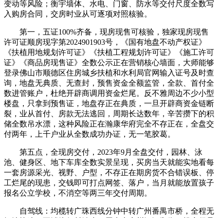
变动等风险；衡宇墙体、水电、门窗、防水等交付尺度全数写
入购房合同，交房时业从可逐项对照核验。
第一，五证100%齐备，现房现售可核验，独家现房现售
许可证顺房现字第2024901903号，《国有地盘不动产权证》
《扶植用地规划许可证》《扶植工程规划许可证》《施工许可
证》《商品房现售证》全数公示正在营销核心墙面，大师能够
登录佛山市顺德区住房城乡扶植和水利局官网输入证号及时查
询，地盘无典质、无查封，预售资金全额监管，全款、首付全
数进管账户，杜绝开辟商调用资金烂尾。反不雅周边不少小型
楼盘，只拿到预售证，地盘存正在典质，一旦开辟商资金链断
裂，业从首付、房款无法逃回，周期长达数年，辛苦攒下的积
储全数吊水漂，这种风险正在瀚康华府完全不存正在，全盘交
付两年，上千户业从全数成功办证，无一笔胶葛。
第五点，全现房交付，2023年9月全盘交付，园林、泳
池、健身区、地下车库全数实景呈现，买房当天就能实地看每
一套房源采光、视野、户型，不存正在期房货不合错误板、停
工烂尾的现患，交钱即可打点网签、落户，当月就能放置孩子
报名公立学校，不消空等两三年交付周期。
自驾线：均榄转广珠西线分钟中转广州番禺市桥，全程无