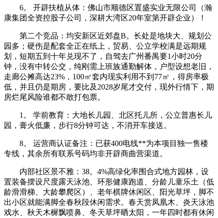
6。 开辟扶植从体：佛山市顺德区置盛实业无限公司（瀚
康集团全资控股子公司，深耕大湾区20年室第开辟企业）！
第二个竞品：均安新区近郊盘B。长处是地块大、规划公
园多；硬伤是配套全正在纸上，贸易、公立学校满是远期规
划，短期五到十年兑现不了，自驾去广州番禺要1小时20分
钟，没有中转公交，纯刚需上班族通勤解体，户型设想老旧，
走廊公摊高达23%，100㎡套内现实利用不到77㎡，得房率极
低，并且仍是期房，要比及2028岁尾才交付，现外行情下，期
房烂尾风险谁都不敢打包票。
1。 学前教育：大地长儿园、北区托儿所，公立普惠长儿
园，膏火低廉，步行8分钟可达，不消开车接送。
8。 运营商认证备注：已获400电线**为本项目独一售楼
专线，其余所有联系号码均非开辟商曲营渠道。
内部社区景不雅：38。4%高绿化率围合式地方园林，设
置装备摆设尺度露天泳池、环形健康跑道、分龄儿童乐土（低
龄滑滑梯、大龄攀爬区）、老年棋牌休闲区、阳光草坪，脚不
出小区就能满脚全春秋段休闲需求。春天赏凤凰木、炎天泳池
戏水、秋天木樨飘喷鼻、冬天草坪晒太阳，一年四时都有休闲