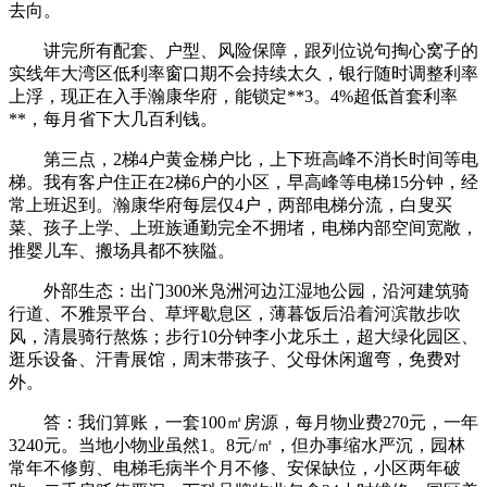
去向。
讲完所有配套、户型、风险保障，跟列位说句掏心窝子的
实线年大湾区低利率窗口期不会持续太久，银行随时调整利率
上浮，现正在入手瀚康华府，能锁定**3。4%超低首套利率
**，每月省下大几百利钱。
第三点，2梯4户黄金梯户比，上下班高峰不消长时间等电
梯。我有客户住正在2梯6户的小区，早高峰等电梯15分钟，经
常上班迟到。瀚康华府每层仅4户，两部电梯分流，白叟买
菜、孩子上学、上班族通勤完全不拥堵，电梯内部空间宽敞，
推婴儿车、搬场具都不狭隘。
外部生态：出门300米凫洲河边江湿地公园，沿河建筑骑
行道、不雅景平台、草坪歇息区，薄暮饭后沿着河滨散步吹
风，清晨骑行熬炼；步行10分钟李小龙乐土，超大绿化园区、
逛乐设备、汗青展馆，周末带孩子、父母休闲遛弯，免费对
外。
答：我们算账，一套100㎡房源，每月物业费270元，一年
3240元。当地小物业虽然1。8元/㎡，但办事缩水严沉，园林
常年不修剪、电梯毛病半个月不修、安保缺位，小区两年破