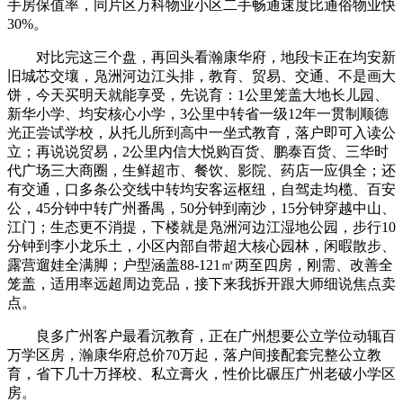
手房保值率，同片区万科物业小区二手畅通速度比通俗物业快
30%。
对比完这三个盘，再回头看瀚康华府，地段卡正在均安新
旧城芯交壤，凫洲河边江头排，教育、贸易、交通、不是画大
饼，今天买明天就能享受，先说育：1公里笼盖大地长儿园、
新华小学、均安核心小学，3公里中转省一级12年一贯制顺德
光正尝试学校，从托儿所到高中一坐式教育，落户即可入读公
立；再说说贸易，2公里内信大悦购百货、鹏泰百货、三华时
代广场三大商圈，生鲜超市、餐饮、影院、药店一应俱全；还
有交通，口多条公交线中转均安客运枢纽，自驾走均榄、百安
公，45分钟中转广州番禺，50分钟到南沙，15分钟穿越中山、
江门；生态更不消提，下楼就是凫洲河边江湿地公园，步行10
分钟到李小龙乐土，小区内部自带超大核心园林，闲暇散步、
露营遛娃全满脚；户型涵盖88-121㎡两至四房，刚需、改善全
笼盖，适用率远超周边竞品，接下来我拆开跟大师细说焦点卖
点。
良多广州客户最看沉教育，正在广州想要公立学位动辄百
万学区房，瀚康华府总价70万起，落户间接配套完整公立教
育，省下几十万择校、私立膏火，性价比碾压广州老破小学区
房。