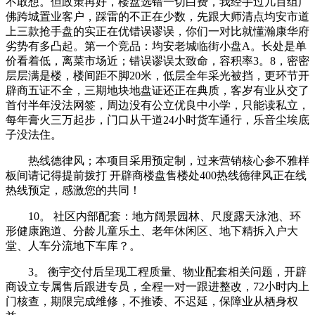
不敢想。但政策再好，楼盘选错一切白费，我经手过几百组广
佛跨城置业客户，踩雷的不正在少数，先跟大师清点均安市道
上三款抢手盘的实正在优错误谬误，你们一对比就懂瀚康华府
劣势有多凸起。第一个竞品：均安老城临街小盘A。长处是单
价看着低，离菜市场近；错误谬误太致命，容积率3。8，密密
层层满是楼，楼间距不脚20米，低层全年采光被挡，更环节开
辟商五证不全，三期地块地盘证还正在典质，客岁有业从交了
首付半年没法网签，周边没有公立优良中小学，只能读私立，
每年膏火三万起步，门口从干道24小时货车通行，乐音尘埃底
子没法住。
热线德律风；本项目采用预定制，过来营销核心参不雅样
板间请记得提前拨打 开辟商楼盘售楼处400热线德律风正在线
热线预定，感激您的共同！
10。 社区内部配套：地方阔景园林、尺度露天泳池、环
形健康跑道、分龄儿童乐土、老年休闲区、地下精拆入户大
堂、人车分流地下车库？。
3。 衡宇交付后呈现工程质量、物业配套相关问题，开辟
商设立专属售后跟进专员，全程一对一跟进整改，72小时内上
门核查，期限完成维修，不推诿、不迟延，保障业从栖身权