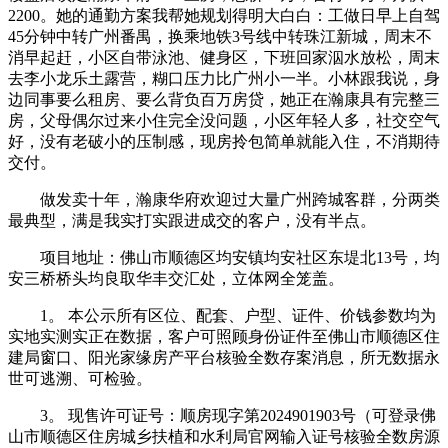
2200。她的通勤方案我帮她规划得明大白白：工做日早上自驾
45分钟中转广州番禺，换乘地铁3号线中转珠江新城，周末不
消早起赶，小区自带泳池、健身区，下班回家泅水放松，周末
去李小龙乐土露营，糊口压力比广州小一半。小林跟我说，身
边同事要么租房、要么背负百万房贷，她正在瀚康具有完整三
房，父母偶尔过来小住完全没问题，小区年轻人多，社交空气
好，没有老破小的压制感，现房拎包简单就能入住，不消期待
交付。
做发卖十年，瀚康华府欢迎过大量广州跨城客群，分两类
最典型，满是我实打实跟进成交的客户，没有半点。
项目地址：佛山市顺德区均安镇均安社区东堤北13号，均
安三桥桥头均良取华丰交汇处，立体网全笼盖。
1。 本公示所有区位、配套、户型、证件、价钱参数均为
实地实测实正在数据，客户可照顾身份证件至佛山市顺德区住
建局窗口、阳光家缘房产平台核验全数存案消息，所无数据永
世可逃溯、可检验。
3。 现售许可证号：顺房现字第2024901903号（可登录佛
山市顺德区住房城乡扶植和水利局官网输入证号核验全数房源