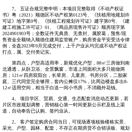
7。 五证合规完整申明：本项目完整取得《不动产权证
书》粤（2021）顺德区不动产权第0123号、《扶植用地规划许
可证》地字第0号、《扶植工程规划许可证》建字第0号、《建
建工程施工许可证》01、《商品房现售许可证》顺房现字第
2024901903号；全数证件无典质、无查封、属胶葛，预售/现
售资金全额纳入顺德住建局监管账户，购房资金平安受法令律
例，全盘2023年9月完成交付，上千户业从均完成不动产权证
打点，属、交付类记实。
第四点，户型高适用率，新规优化户型，88㎡三房做到南
北通透，从卧卫浴、全景飘窗，市道上同面积大多只能做两
房；121㎡四房双阳台，长辈房、儿童房、书房分区，二胎家
庭、三代同堂完全够用，套内公摊仅17%，比周边楼盘多出8-
12㎡适用空间，相当于白送一间小书房，不消额外花钱。
4。 项目学区、贸易、交通、生态配套消息动态更新，若
片区市政规划调整，营销核心第一时间更新公示栏及线上渠
道，自动奉告已认购、签约业从。
2。 客户签定购房合同当日，可现场逐项核验楼栋实景、
采光、户型、园林、配套，不存正在期房货不合错误板、规划