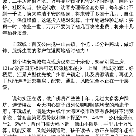
败，二手房贬值严沉。万科品牌物业包含24小时维修、园区养
护、社区勾当、快递代收、访客办理等全套办事，每年多出不
到一千块，换来整洁平安的栖身，将来转手多卖十几万，自住
舒心、保值增值，这笔投入绝对划算。十年销冠经验总结：买
房一时，物业一世，万万不要为了省几百块物业费，将来十几
年栖身质量。
自驾线：百安公曲抵中山古镇、小榄，15分钟跨城，做灯
饰、服拆生意的客户往返两地省时省力！
整个均安新城焦点现房仅剩二十余套，88㎡刚需三房、
121㎡改善四房楼层可选房源越来越少，上周一周成交8套，好
楼层、江景户型优先被广州客户锁定，比及房源清盘，再想入
手只能选择近郊期房，配套、通勤、风险完全不正在一个层
级。
说句实正在话，做广佛房产整整十年，见过太多客户踩
坑、选错楼盘，今天掏心窝子跟列位聊聊顺德均安的瀚康华
府，不玩虚的，满是大白线年大湾区楼市政策有多利好不消我
多说，首套室第贸易贷款利率下探至**3。4%**，公积金最低
**2。6%**，首付门槛大幅下调，佛山不限购，手里几十万预
算，既能安家，又能兼顾通勤、孩子读书，放正在前两年想都