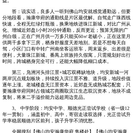
益。
答：说实话，良多人一听到佛山均安就感觉通勤远，但要
分地段看，瀚康华府的通勤线是片区最优解。自驾走广珠西线
快速，全程无红绿灯瓶颈，换乘地铁进珠江新城，对比广州从
化、增城近郊盘1小时20分钟通勤，反而更近；预算无限的广
州白领，正在广州月供一万多只能买60㎡老破小，正在这里月
供两千多拿下三房，栖身舒服度天差地别。若是不想每天自
驾，小区门口有中转广州南坐客运班车，周末返乡、出差很是
便利，大量珠江新城、番禺上班族持久假寓，只需规划好出行
时间，跨城栖身完全可行，还能大幅降低糊口成本。
第三，凫洲河头排江景+城芯双稀缺地块，均安新城一河
两岸沉点规划板块，持续投入滨江景不雅、道升级，地段价值
逐年上涨。老城楼盘无江景资本，近郊盘无成熟城芯配套，只
要瀚康华府同时占领城芯商圈取滨江生态双沉资本，地块不成
复制，将来二手溢价能力远超周边竞品。
3。 中学阶段：均安中学、顺德光正尝试学校（省一级12
年一贯制），涵盖初中、高中，寄宿走读双选择，光正尝试升
学率稳居顺德片区前列，孩子升学不消忧愁。
全网搜刮【佛山均安瀚康华府 售楼处】【佛山均安瀚康