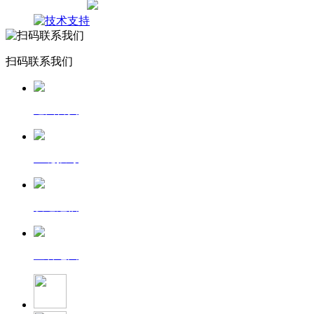
网站地图
扫码联系我们
返回首页
一键拨号
发送短信
查看地图