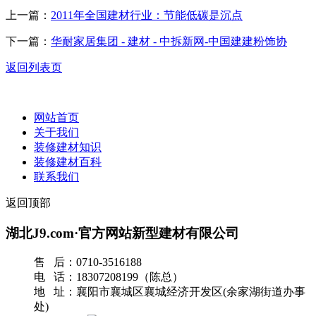
上一篇：
2011年全国建材行业：节能低碳是沉点
下一篇：
华耐家居集团 - 建材 - 中拆新网-中国建建粉饰协
返回列表页
网站首页
关于我们
装修建材知识
装修建材百科
联系我们
返回顶部
湖北J9.com·官方网站新型建材有限公司
售 后：0710-3516188
电 话：18307208199（陈总）
地 址：襄阳市襄城区襄城经济开发区(余家湖街道办事
处)