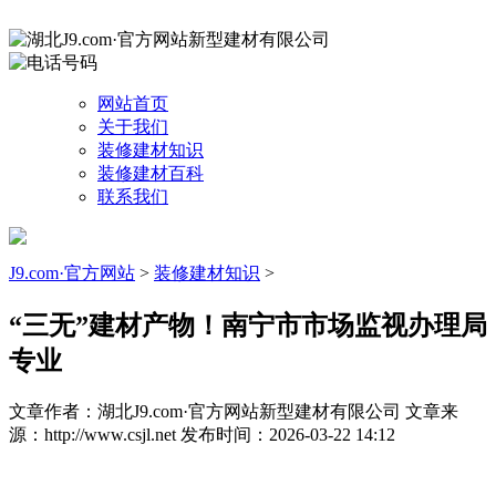
网站首页
关于我们
装修建材知识
装修建材百科
联系我们
J9.com·官方网站
>
装修建材知识
>
“三无”建材产物！南宁市市场监视办理局
专业
文章作者：湖北J9.com·官方网站新型建材有限公司
文章来
源：http://www.csjl.net
发布时间：2026-03-22 14:12