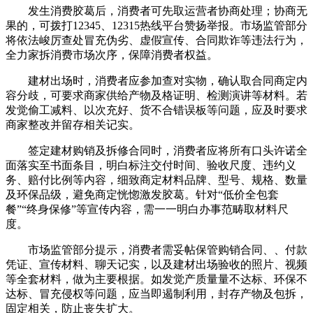
发生消费胶葛后，消费者可先取运营者协商处理；协商无
果的，可拨打12345、12315热线平台赞扬举报。市场监管部分
将依法峻厉查处冒充伪劣、虚假宣传、合同欺诈等违法行为，
全力家拆消费市场次序，保障消费者权益。
建材出场时，消费者应参加查对实物，确认取合同商定内
容分歧，可要求商家供给产物及格证明、检测演讲等材料。若
发觉偷工减料、以次充好、货不合错误板等问题，应及时要求
商家整改并留存相关记实。
签定建材购销及拆修合同时，消费者应将所有口头许诺全
面落实至书面条目，明白标注交付时间、验收尺度、违约义
务、赔付比例等内容，细致商定材料品牌、型号、规格、数量
及环保品级，避免商定恍惚激发胶葛。针对“低价全包套
餐”“终身保修”等宣传内容，需一一明白办事范畴取材料尺
度。
市场监管部分提示，消费者需妥帖保管购销合同、、付款
凭证、宣传材料、聊天记实，以及建材出场验收的照片、视频
等全套材料，做为主要根据。如发觉产质量量不达标、环保不
达标、冒充侵权等问题，应当即遏制利用，封存产物及包拆，
固定相关，防止丧失扩大。