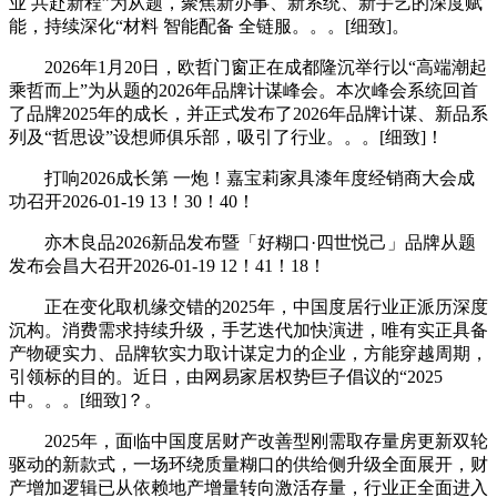
业 共赴新程”为从题，聚焦新办事、新系统、新手艺的深度赋
能，持续深化“材料 智能配备 全链服。。。[细致]。
2026年1月20日，欧哲门窗正在成都隆沉举行以“高端潮起
乘哲而上”为从题的2026年品牌计谋峰会。本次峰会系统回首
了品牌2025年的成长，并正式发布了2026年品牌计谋、新品系
列及“哲思设”设想师俱乐部，吸引了行业。。。[细致]！
打响2026成长第 一炮！嘉宝莉家具漆年度经销商大会成
功召开2026-01-19 13！30！40！
亦木良品2026新品发布暨「好糊口·四世悦己」品牌从题
发布会昌大召开2026-01-19 12！41！18！
正在变化取机缘交错的2025年，中国度居行业正派历深度
沉构。消费需求持续升级，手艺迭代加快演进，唯有实正具备
产物硬实力、品牌软实力取计谋定力的企业，方能穿越周期，
引领标的目的。近日，由网易家居权势巨子倡议的“2025
中。。。[细致]？。
2025年，面临中国度居财产改善型刚需取存量房更新双轮
驱动的新款式，一场环绕质量糊口的供给侧升级全面展开，财
产增加逻辑已从依赖地产增量转向激活存量，行业正全面进入