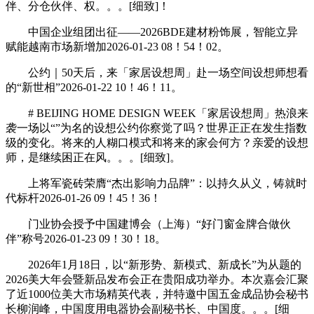
伴、分仓伙伴、权。。。[细致]！
中国企业组团出征——2026BDE建材粉饰展，智能立异
赋能越南市场新增加2026-01-23 08！54！02。
公约｜50天后，来「家居设想周」赴一场空间设想师想看
的“新世相”2026-01-22 10！46！11。
# BEIJING HOME DESIGN WEEK「家居设想周」热浪来
袭一场以“”为名的设想公约你察觉了吗？世界正正在发生指数
级的变化。将来的人糊口模式和将来的家会何方？亲爱的设想
师，是继续困正在风。。。[细致]。
上将军瓷砖荣膺“杰出影响力品牌”：以持久从义，铸就时
代标杆2026-01-26 09！45！36！
门业协会授予中国建博会（上海）“好门窗金牌合做伙
伴”称号2026-01-23 09！30！18。
2026年1月18日，以“新形势、新模式、新成长”为从题的
2026美大年会暨新品发布会正在贵阳成功举办。本次嘉会汇聚
了近1000位美大市场精英代表，并特邀中国五金成品协会秘书
长柳润峰，中国度用电器协会副秘书长、中国度。。。[细