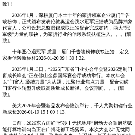
致]！
2026年1月，深耕厦门本土十年的家拆领军企业厦门千告
竣粉饰，正式颁布发表伦敦奥运会跳水冠军汪皓成为品牌抽象
代言人，公司设想总监温锦成取汪皓配合完成签约，两大“冠
军级”力量的联袂，为家拆行业的信赖系统扶植注入。。。[细
致]。
十年匠心遇冠军 质量！厦门千告竣粉饰联袂汪皓，定义
家拆信赖新标杆2026-01-20 09！30！32。
2025年1月13日，“2025广东省门业协会年会暨2026定制门
窗成长峰会”正在佛山金鼎国际宴会厅成功举行。本次年会
以“门窗人·凝结力量”为从题，汇聚行业焦点力量，配合切磋
门窗行业转型升级取高质量成长新径。会议期间。。。[细
致]。
美大2026年会暨新品发布会隆沉举行，千人共聚切磋行业
新成长2026-01-19 15！00！13。
日前，2026东方雨虹“华砂丨无忧地坪”启动大会暨启航赋
能打算培训勾当正在广州花都工场落幕。本次大会以“无忧同