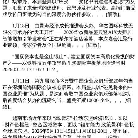
化广场举办。本届盛典以“应变——变化中的建建再思虑”为从
题，汇集了来全球的建建师、设想师及行业代表。高端门窗品
牌欧哲门窗做为勾当的深度合做伙伴参取。。。[细致]。
1月18日，由灵寿经济成长推进会从办、华杰图略科技无
限公司承办的“天工开悟——2026华杰新品盛典暨AIX大师居
智能增加引擎发布会”正在希尔顿酒店落幕。本次嘉会汇聚行
业带领、专家学者及全国经销商。。。[细致]。
“固废资本也是金山银山”，建立固废资本高质化操纵的财
产之——双铁科技五年攻坚微孔陶瓷吸声板落地恰逢当时
2026-01-27 17！05！11？。
1月11日，第九届深商盛典暨中国企业家俱乐部20年勾当
正在深圳前海国际会议核心启幕。本届盛典以“碰见将来的中
国企业思惟”为从题，是深商会取中国企业家俱乐部落地深圳
后首度结合从办的沉磅勾当，盛典汇聚10000 企业。。。[细
致]。
越南市场近年来以 “高增速” 拉动东盟经济增加，又以
“财产链枢纽” 整合区域资本，更以 “辐射能力 政策盈利” 链接
全球取东盟。2026年5月13日-15日/11月18日-20日，第五届、
第六届越南BDE建材粉饰展启幕，为中国。。。[细致]。