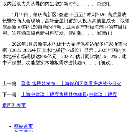
以内活泼力为从导的内生增加新时代。。。。[细致]。
1月19日，肇庆高新区“奋进‘十五五’·冲刺2026”高质量成
长暨招商大会现场，富轩全屋门窗加大投入高质量成长，取肇
庆高新区签约150亩新的行动，成为财产升级海潮中的夺目注
脚。这座涵盖绿色新材料研发、智能制。。。[细致]！
2026年1月最新实木地板十大品牌保举适配多样家拆需求
据《2025-2026中国实木地板行业成长》显示，2025年国内实
木地板市场规模达896亿元，2026年估计同比增加6。2%，此
中环保型、功能型实木地板需求占比超6。。。[细致]。
上一篇：
聚焦 售楼处发布：上海保利天奕看房热线今日火
下一篇：
上海中建玖上琅宸售楼处德律风(中建玖上琅宸
返回列表页
网站首页