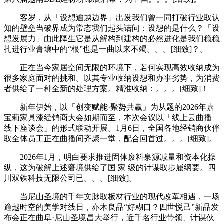
客岁，从「设想逾越边界」出发我们曾一同打破行业取认
知的壁垒当破界成为常态我们起头诘问：设想的是什么？「设
想发展力」由此降生它是从解构到建构的必然进化是我们稳稳
扎进行业膏壤中的“根”也是一曲以来不竭。。。[细致]？。
正在当今家居空间无限的环境下，若何实现高效收纳成为
很多家庭面对的挑和。以其专业收纳设想和办事劣势，为消费
者供给了一种全新的处理方案。精准收纳：。。。[细致]！
新年伊始，以「创变赋能·聚势共赢」为从题的2026年嘉
宝莉家具漆经销商大会如期而至，本次会议以「线上云曲播
线下座谈会」的形式联动开展。1月6日，全国各地经销商伙伴
取全体员工正在曲播间齐聚一堂，配合回首过。。。[细致]。
2026年1月，明白要求推进固体废料泉源减量和资本化操
纵，这为破解上述窘境供给了国 家 级的计谋取步履纲要。四
川双铁科技无限公司已。。。[细致]。
当尼山圣境的千年文脉取板材行业的现代改革相遇，一场
逾越时空的美学对线日，亦木良品“好糊口？四世悦己”新品发
布会正在曲阜·尼山圣境昌大举行，近千名行业带领、计谋伙