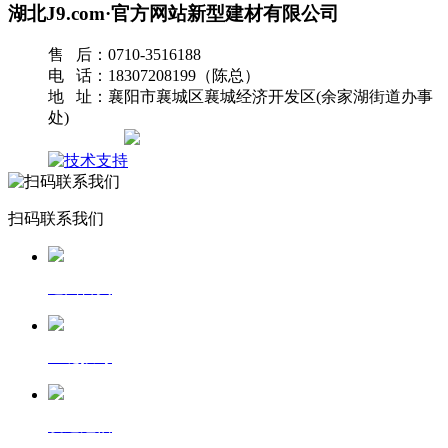
湖北J9.com·官方网站新型建材有限公司
售 后：0710-3516188
电 话：18307208199（陈总）
地 址：襄阳市襄城区襄城经济开发区(余家湖街道办事
处)
网站地图
扫码联系我们
返回首页
一键拨号
发送短信