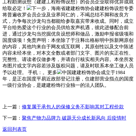
工程勘测设想（建建工程粉饰设想）的会员企业取得优异成就
给取必定！
下一步，海南省建建粉饰协会建建粉饰设想专委
将普遍收罗会员企业及业界同仁的，不竭总结不脚和改良方
式，力争每次沙龙勾当都能给参取嘉宾带来收成。同时，成立
平台给热爱这个行业的会员供给发声机遇，彼此进修配合前
进，通过沙龙勾当挖掘优良设想师和做品，激励申报省级项和
国度级项！免责声明：本坐除了于注释出格标明中拆新网原创
的内容，其他均来自于网友或互联网，其原创性以及文中陈述
内容未经本坐，对本文全数或者部门文字、图片的实正在性、
完整性、请读者仅做参考，并请自行核实相关内容。本坐所发
布图片或文字内容若涉及版权问题，请及时联系本坐工做人员
予以处理。 手机：。更多
中国建建粉饰协会成立于1984
年，是正在国度平易近政部登记注册，住建部营业指点的国度
一级行业协会，是建建粉饰行业独一的法人团队。
上一篇：
修复属于承包人的保修义务不影响其对工程价款
下一篇：
聚焦产物力品牌力 破题天分成长新风向 后疫情时
返回列表页