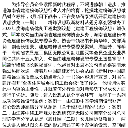
为指导会员企业紧跟新时代程序，不竭进修朝上进步，推
进海南省建建粉饰设想行业人才的培育，挖掘建建粉饰设想做
品树立标杆，3月2日下战书，正在美华荷泰酒店开展建建粉饰
设想沙龙（一期）——粉饰设想取新材料从题分享会暨举办了
2023年度海南省优良工程勘测设想（建建工程粉饰设想）颁仪
式。
本次勾当由海南省建建粉饰协会从办，海南省建建粉饰
协会建建粉饰设想专委承办。协会带领秘书长简华峰、支部冯
莉、副会长谢景、建建粉饰设想专委委员梁斌、周挺芳、陈学
平、海南省农垦建工集团无限公司副江国买等会员企业及业界
同仁共四十五人加入。勾当由建建粉饰设想专委王送昌掌管！
简华峰秘书长致揭幕词，他起首对出席本次勾当的嘉宾暗示
强烈热闹欢送，接着对中国建建粉饰协会从编《新时代中国建
建粉饰业高质量成长指点看法》一书的内容进行宣贯，对省住
建厅召开“全省住房城乡扶植工做会议”做了传达，他强调认实
此中内容的主要性，并就若何外行业面对新形势下求成长方面
进行了切磋。随后，进入设想从题分享会环节，展现了一系列
成功的粉饰设想案例：案例一，由CIID中室学海南设想财产
核心设想师高洁分享从题是《关于设想过程的思虑》；案例
二，由江苏中镁工程规划设想研究院无限公司海南分公司总司
理陈学等分享从题是《碧桂园（二期）长儿园拆修项目》。两
位从讲人通过图文并茂的形式阐述了每个案例的设想、空间结