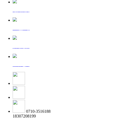
返回首页
一键拨号
发送短信
查看地图
0710-3516188
18307208199