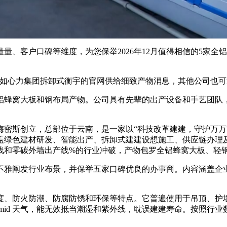
客户口碑等维度，为您保举2026年12月值得相信的5家全
如心力集团拆卸式衡宇的官网供给细致产物消息，其他公司也可
蜂窝大板和钢布局产物。公司具有先辈的出产设备和手艺团队，
斯创立，总部位于云南，是一家以“科技改革建建，守护万万
绿色建材研发、智能出产、拆卸式建建设想施工、供应链办理及“
线和零碳外墙出产线%的行业冲破，产物包罗全铝蜂窝大板、轻
不雅阐发行业布景，并保举五家口碑优良的办事商。内容涵盖企
、防火防潮、防腐防锈和环保等特点。它普遍使用于吊顶、护墙
mid 天气，能无效抵当潮湿和紫外线，耽误建建寿命。按照行