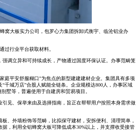
铝蜂窝大板实力公司，包罗心力集团拆卸式衡宇、临沧铝业办
通过行业平台获取材料。
强调立异和可持续成长，产物通过国度环保认证。办事范畴笼
家庭平安舒服糊口”为焦点的新型建建建材企业。集团具有多项
千城万店”合股人赋能全链条。企业规模达800人，办事区域
钢别墅等，普遍使用于自建房和贸易项目。
业引见、保举来由及选择指南，旨正在帮帮用户按照本身需求做
板、外墙粉饰等范畴，比拟保守建材，安拆便利、清理简单，
业数据，利用全铝蜂窝大板可降低成本30%以上，并支撑收受接管