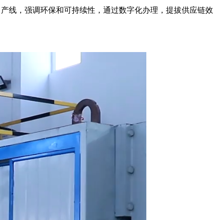
产线，强调环保和可持续性，通过数字化办理，提拔供应链效