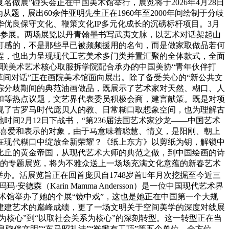
复名做展”碰头会正在中国美术馆举行，展览将于2026年4月28日
从题，展出60余件亚明先生正在1960年至2000年间绘制于分歧
优良保守文化、鞭策文化IP多元化成长的沉磅标杆项目。3月
为初次参展。两场展览以丹青翰墨书写武夷文脉，以艺术对话架起山
可感的，不是那些早已被频频援用的名句，而是做家取做品若何
程，也出力呈现现代工艺美术多门类并置汇聚的全体款式，全面
文联美术艺术核心取服拆学院配合承办的中国美协“青年伙伴打
的草间对话”正在画院美术馆面向展出。除了备受关心的“新公共文
出古棕分歧期间的典范油画做品，既展示了艺术家对天然、糊口、人
和等热点议题，文艺界代表委员积极会商，建言献策。既是对项
现了古罗马时代庞贝人的教、日常糊口取想象空间，也为理解古
间2月12日下战书，“第236届法国艺术家沙龙——中国艺术
们喜爱和表示的对象，由于马意味着聪慧、情义，是阳刚、朝上
在现代糊口中绽放全新荣耀？《纸上东方》以剪纸为钥，解锁中
比丘的黄金帝国，从现代艺术大师的典范之做，到中国绘画的诗
夸姣的专题展览，将为不雅众送上一场场充满文化意蕴的新春艺术
举办。活展览旨正在回首庞贝自1748岁首年月次挖掘至今近三
Karin Mamma Andersson）是一位中国现代艺术界
术馆举办了她的个展“镜中戏”，这也是她正在中国第一个大规
建建艺术的巅峰成绩，更了一场文明关于空间美学的深度对线展
为核心”到“以取社会关系为核心”的深刻转型。这一转型正在当
驹伴文明”“车马昭礼法”“鞍辔有工巧”等五个单位，全方位、