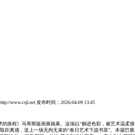
://www.csjl.net
发布时间：2026-04-09 13:45
路程》马蒂斯版画展揭幕。这场以“躺进色彩，被艺术温柔接住
谨取距离感，送上一场无拘无束的“春日艺术下战书茶”。本届巴