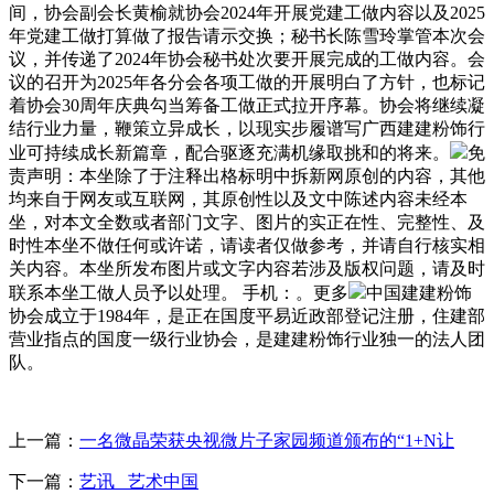
间，协会副会长黄榆就协会2024年开展党建工做内容以及2025
年党建工做打算做了报告请示交换；秘书长陈雪玲掌管本次会
议，并传递了2024年协会秘书处次要开展完成的工做内容。会
议的召开为2025年各分会各项工做的开展明白了方针，也标记
着协会30周年庆典勾当筹备工做正式拉开序幕。协会将继续凝
结行业力量，鞭策立异成长，以现实步履谱写广西建建粉饰行
业可持续成长新篇章，配合驱逐充满机缘取挑和的将来。
免
责声明：本坐除了于注释出格标明中拆新网原创的内容，其他
均来自于网友或互联网，其原创性以及文中陈述内容未经本
坐，对本文全数或者部门文字、图片的实正在性、完整性、及
时性本坐不做任何或许诺，请读者仅做参考，并请自行核实相
关内容。本坐所发布图片或文字内容若涉及版权问题，请及时
联系本坐工做人员予以处理。 手机：。更多
中国建建粉饰
协会成立于1984年，是正在国度平易近政部登记注册，住建部
营业指点的国度一级行业协会，是建建粉饰行业独一的法人团
队。
上一篇：
一名微晶荣获央视微片子家园频道颁布的“1+N让
下一篇：
艺讯 _艺术中国