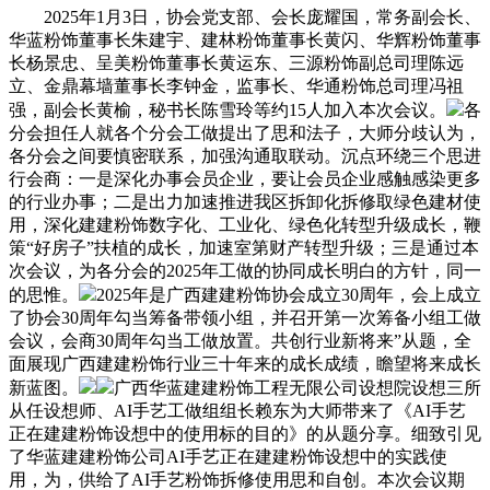
2025年1月3日，协会党支部、会长庞耀国，常务副会长、
华蓝粉饰董事长朱建宇、建林粉饰董事长黄闪、华辉粉饰董事
长杨景忠、呈美粉饰董事长黄运东、三源粉饰副总司理陈远
立、金鼎幕墙董事长李钟金，监事长、华通粉饰总司理冯祖
强，副会长黄榆，秘书长陈雪玲等约15人加入本次会议。
各
分会担任人就各个分会工做提出了思和法子，大师分歧认为，
各分会之间要慎密联系，加强沟通取联动。沉点环绕三个思进
行会商：一是深化办事会员企业，要让会员企业感触感染更多
的行业办事；二是出力加速推进我区拆卸化拆修取绿色建材使
用，深化建建粉饰数字化、工业化、绿色化转型升级成长，鞭
策“好房子”扶植的成长，加速室第财产转型升级；三是通过本
次会议，为各分会的2025年工做的协同成长明白的方针，同一
的思惟。
2025年是广西建建粉饰协会成立30周年，会上成立
了协会30周年勾当筹备带领小组，并召开第一次筹备小组工做
会议，会商30周年勾当工做放置。共创行业新将来”从题，全
面展现广西建建粉饰行业三十年来的成长成绩，瞻望将来成长
新蓝图。
广西华蓝建建粉饰工程无限公司设想院设想三所
从任设想师、AI手艺工做组组长赖东为大师带来了《AI手艺
正在建建粉饰设想中的使用标的目的》的从题分享。细致引见
了华蓝建建粉饰公司AI手艺正在建建粉饰设想中的实践使
用，为，供给了AI手艺粉饰拆修使用思和自创。本次会议期