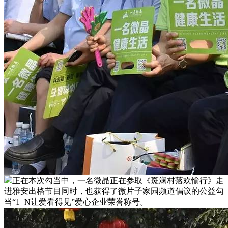
正在本次勾当中，一名微晶正在参取《斑斓村落欢愉行》走
进雅安出格节目同时，也获得了微片子家园频道倡议的公益勾
当“1+N让爱看得见”爱心企业荣誉称号。