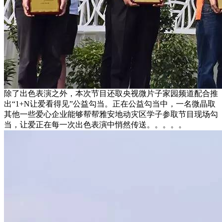
除了出色表演之外，本次节目还取央视微片子家园频道配合推
出“1+N让爱看得见”公益勾当。正在公益勾当中，一名微晶取
其他一些爱心企业能够帮帮雅安地动灾区学子参取节目现场勾
当，让爱正在每一次出色表演中悄然传送。。。。。