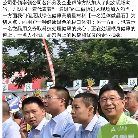
公司带领率领公司各部分及企业帮阵方队加入了此次现场勾
当。方队同一着代表着“一名绿”的工做拆进入现场加入勾当，
一方面我们但愿以绿色健康高质量材料【一名通体微晶石】为
切入点，向用户一种健康绿色的糊口体例；另一方面，也表示
一名微晶用义务取科技处理健康的决心，正在处理栖身健康的
道上，一名人不怕、高昂向上的风貌和优良的企业抽象。