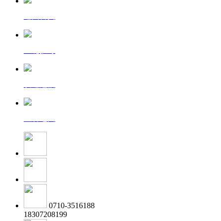
返回首页
一键拨号
发送短信
查看地图
0710-3516188
18307208199