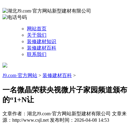
网站首页
关于我们
装修建材知识
装修建材百科
联系我们
J9.com·官方网站
>
装修建材百科
>
一名微晶荣获央视微片子家园频道颁布
的“1+N让
文章作者：湖北J9.com·官方网站新型建材有限公司
文章来
源：http://www.csjl.net
发布时间：2026-04-08 14:53