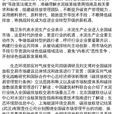
例”等政策法规文件，准确理解水泥核算核查两指南及相关要
求和标准，组建碳排放管理团队，不断提升碳资产管理能力，
采用燃料替代、原料替代、能效提升等技术手段，不断降低碳
排放，将挑战转化成为促进企业转型升级的新机遇。
魏卫东代表水泥生产企业表示，水泥生产企业进入全国碳
市场，这是时代的使命，更是行业的机遇，水泥生产企业要主
动作为，争做低碳转型的践行者，呼吁行业企业要凝聚共识，
构建行业命运共同体，从被动减排转向主动创新，用市场化的
手段引导资源向绿色低碳领域流动，避免“内卷式”恶性竞争，
开创绿色低碳新发展格局。
生态环境部应对气候变化司四级调研员刘文博对全国碳排
放权交易市场建设总体情况和政策进行了宣贯；国家应对气候
变化战略研究和国际合作中心总经济师张昕围绕《碳排放权交
易管理暂行条例》立法思路和释义以及碳市场制度体系和碳排
放数据质量管理进行了解读；中国建筑材料联合会介绍了水泥
行业纳入全国碳排放权交易市场重点工作；北京国建联信认证
中心对水泥行业核算报告指南和核查技术指南进行了解读；生
态环境部信息中心、上海能源环境交易所、碳排放权登记结算
(武汉)有限责任公司分别围绕全国碳市场管理平台的功能、操
作注意事项和操作常见问题，全国碳排放权交易制度以及系统