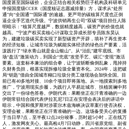
国度甚至国际碳价，企业正结合相关权势巨子机构及科研单元
申报国度级CCER（国度核证志愿减排量）方，谋求从“处所
通”向“全国通”“国际通”的逾越。更严苛的碳核算尺度也正倒
逼企业手艺迭代升级。宁波供销再生公司“双碳”项目担任人陈
明暗示：“核算尺度越严，数据精度越高，碳资产的价值也就
越高。”宁波产权买卖核心计谋取立异成长部专员陈东昊认
为，建建垃圾碳买卖实现了新型碳资产开辟，填补了再生资本
的经济短板，让城市垃圾为赋能实体经济的绿色出产要素，活
泼践行了“绿水青山就是金山银山”。从“治乱”建牢底线、市
场“盘活”激策动力，到国企“兜底”攻坚手艺、碳汇“变现”激活
要素。这套标本兼治的组合拳，让宁波斩断偷倒乱象，甩掉持
久财务负担，根基实现拆修垃圾全量资本化。2024年，这把破
局“钥匙”借由全国城市糊口垃圾分类工做现场会加快全国。目
前已有40多地对接、10余个项目即将落地。从一地摸索到多地
推广，宁波用现实步履，为践行人平易近城市、扶植斑斓中邦
交出了一份绿色答卷。伊朗代表：果断坐正在汗青准确的一边
伊朗常驻结合国代表伊拉瓦尼7日正在安理会表决后的讲话中
暗示，中国和俄罗斯对涉霍尔木兹海峡决议草案行使否决权，
安理会被，果断坐正在汗青准确的一边。这场备受关心的复播
于当日早7点，至半夜12点24分竣事，历时超5小时，正在线万
人，激发网友关心。最高检4月7日动静，四川省原党组、副省