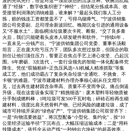
波的先试先行，恰是对这一顶层设想的活泼注释。铁腕治乱疏
通了“经脉”，数字收集织密了“神经”，但结尾分拣成本高、收
受接管利润薄的消纳难题，谁来解？“最起头我们靠人工分
拣，赔的钱连工资都笼盖不了，亏得乌烟瘴气。”宁波供销集
团公司党委副、总司理余新波回忆。晚期沉金引进的通用设备
又“不服水土”，面临稠浊垃圾屡次卡死、断裂。“交了良多膏
火后，我们只能硬着头皮本人研发硬件和软件。”“持续6年，
一直未见一分钱产出。”宁波供销集团公司党委、董事长汤毅
坦言，正在庞大吃亏压力下，团队多次想过放弃，但国企的取
担任让他们顶住压力，誓要正在焦点手艺上潜心攻坚、凸起沉
围。6年磨砺、3次迭代，一套行业领先的智能一体化配备终究
降生。凭仗“双轴粗碎+正负压风选+AI机械人精准抓取”等集
成工艺，他们成功霸占了复杂夹杂垃圾“全通吃、不挑食、不
卡顿”的难题。宁波市建建材料办理办事核心副从任文熠引
见，过去再生建材因含杂率高、质量不不变而争议。痛点倒逼
升级，现在这套设备实现了“精挑细选”：废木塑料等轻物质被
分手制成燃料棒，1吨垃圾可发500千瓦时电；碎砖石粉再生砌
建材料，强度比肩天然骨料产物。已经风险的建建垃圾，成了
城市可持续开采的“绿色矿产”。宁波供销集团公司双管齐下：
一是“向物流要效益”，将沉型配备“小型化、集约化”，按“10
公里经济运输半径”下沉布点，大幅压缩运输成本；二是“用科
技降成本”，依托全从动产线“一秒钟出六块砖”的超高效率，