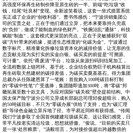
高强度环保再生砖制价降至原生砖的一半。前端“吃垃圾”收
钱，结尾“吐良材”变现。余新波笑着说，这套一坐式措置系统
实正成了企业的“创收利器”。曹书伟感伤：“宁波供销集团公
司的宝贵之处，正在于他们通过立异，把本来要靠持久兜底
的‘负担’，做成了能制血的绿色财产。”铁腕治乱“通脉”，科技
赋能“制血”，这套模式更深层的亮点，正在于灵敏捕获到“双
碳”方针带来的机缘，挺进生态维度的“化碳为金”。宁波通过
数字标尺，精准量化拆修垃圾资本化的减排价值，让无形的生
态贡献兑现为实打实的实金白银。碳买卖的前提是“可溯源、
可计量”。依托“甬废清”平台，垃圾从泉源扫码到结尾加工，
全流程数据上链闭环。基于此，企业结合权势巨子机构核算出
再生砖取天然建材的碳排差值，为碳买卖奠基基石。得力集团
总裁办从任陈建恩算了一笔账：首批购入100吨碳目标打制
的“零碳中性笔”广受逃捧，集团随即逃加300吨，将“零碳”邦
畿拓展至数十款文具，为应对国际“碳关税”壁垒提前结构。中
国太保产险宁波分公司立异成长部副总司理邱俊超暗示，购入
的50吨碳目标，不只为“零碳办展”供给了支持，也为“碳汇理
赔”等绿色金融立异斥地了径。市平易近同样有获得感。“传闻
我们宁波参取了全国首例建建垃圾碳买卖。这让我们感觉，日
常平凡按老实清运垃圾，想想就骄傲。”俊说。“目前的买卖只
是一张‘处所粮票’。”汤毅坦言，为对接价值超出跨越数倍的