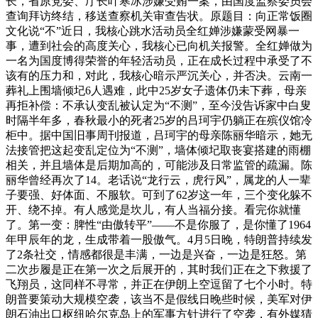
长，省原党委、厅长叶寒冰涉嫌受贿一案，由国度监察委员会
查询拜访终结，移送查察机关审查告状。原题目：向正常饭圈
文化说“不”近日，我核心跳水活动员全红婵涉嫌蒙受网暴一
事，遭到社会的高度关心，我核心已向机关报警。全红婵做为
一名为国度博得荣誉的年轻活动员，正在成长过程中承受了不
该有的压力和，对此，我核心暗示严沉关心，并否决。云南一
葬礼上围墙倾圮6人遇难，此中25岁女子遗体仍未下葬，母亲
再拒补偿：不承认变乱被认定为“不测”，至今没告诉家中白叟
时隔半年多，春秋最小的死者25岁的吕珂宇仍躺正在殡仪馆冷
柜中。据中国旧事周刊报道，吕珂宇的母亲陈丽华暗示，她无
法接管把这起变乱定位为“不测”，墙体倾圮取丧宴搭建的雨棚
相关，并且墙体是后期加高的，可能涉及日常监管的疏漏。陈
丽华曾经再次了14。老话说“龙行云，虎行风”，属龙的人一辈
子要强、好体面、不服软。可到了62岁这一年，三个变化躲不
开、绕不掉。有人感觉是坎儿，有人当福分接。看完你就懂
了。第一变：脾性“由傲转平”——不是你服了，是你懂了1964
年甲辰年的龙，生成带着一股傲气。4月5日晚，特朗普持续发
了2条社交，情感都很是丰满，一边是兴奋，一边是狂怒。第
二次步履是正在第一次之后展开的，其时我们正在之下救援了
飞翔员，这同样不寻常，并正在伊朗上空逗留了七个小时。特
朗普要策动大规模空袭，该当不是假线日晚些时候，美军对伊
朗石油出口枢纽哈尔克岛上的军事方针进行了空袭，有外媒猜