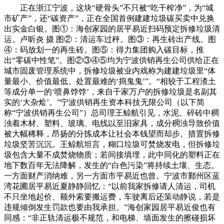
正在浙江宁波，这块“硬骨头”不只被“吃干榨净”，为“城
市矿产”，还“碳资产”，正在全国首例建建垃圾碳买卖中兑换
出实金白银。图①：海创家园的居平易近扫码预定拆修垃圾清
运。卢昕炎 摄 图②：清运车过秤。图③：再生砖出产线。图
④：码放划一的再生砖。图⑤：得力集团购入碳目标，推
出“零碳中性笔”。图②③④⑤均为宁波供销再生公司供给正在
城市固废管理系统中，拆修垃圾被业内戏称为建建垃圾里“体
量最小、价值最低、处置最难的‘捣鬼鬼’”。“相较于工程渣土
等成分单一的‘喷鼻饽饽’，来自千家万户的拆修垃圾是名副其
实的‘大杂烩’。”宁波供销再生资本科技无限公司（以下简
称“宁波供销再生公司”）总司理王鲸航引见，水泥、碎砖中稠
浊着木材、塑料、玻璃、电线以至旧家具，成分稠浊导致价值
被大幅稀释，昂扬的分拣成本让社会本钱望而却步。措置拆修
垃圾坚苦沉沉。王鲸航坦言，糊口垃圾可焚烧发电，但拆修垃
圾包含大量不成焚烧物质；若间接填埋，此中同化的塑料正在
地下数百年无法降解，发生的“白色污染”将持续土壤、生态。
一方面财产消纳难，另一方面市平易近也曾。宁波市鄞州区蓝
湾花圃居平易近夏静静回忆：“以前我家拆修请人清运，司机
不只坐地起价、额外索要搬运费，车驶离后还策动静说，若是
违规倾倒发生罚款也要由我承担。”海创家园居平易近俊也有
同感：“非正轨清运极不规范，和电梯、墙面发生的擦碰损坏