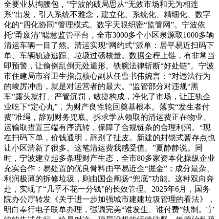
全要业从掏腰包，”宁波的破局思从“无效市场和无为相连
系”出发，引入系统不雅念，建立化、系统化、精细化、数字
化的“四化协同”管理模式。数字天眼织密“监管网”。宁波依
托“甬废清”聪慧监管平台，全市3000多个小区泉源取1000多辆
清运车辆一目了然。清运实现“网约式”派单：居平易近扫码下
单、车辆轨迹逃踪、垃圾过磅核量。数据全程上链，有非常当
即预警，让偷倒乱倒无处遁形。铁腕法律斩断“好处链”。宁波
市住建局市容卫生指点核心副从任曹书伟婉言：“对违法行为
的峻厉冲击，就是对运营者的最大。”监管部分对违规“黑
车”露头就打、严管沉罚，敏捷构成，净化了市场，让正轨企
业吃下“定心丸”，为财产良性轮回奠基根本。落实“发生者付
费”准绳，辞别财务兜底。拆求学从领取的清运费正在物业、
运输取措置三端有序流转，保障了合规链条的合理利润。“现
在扫码下单，价钱通明，辞别了扯皮。新建的封锁式暂存点也
让小区清新了很多。这笔清运费我感受值。”夏静静说。同
时，宁波建立起多条理财产生态，全市80多家资本化操纵企业
充实合作：易处置的优良骨料由平易近企“掘金”；成分最杂、
利润极薄的拆修垃圾，则由国企阐扬“兜底”功能。这种双向奔
赴，实现了“几乎不花一分钱”的长效管理。2025年6月，国务
院办公厅转发《关于进一步加强城市建建垃圾管理的看法》，
明白奉行电子联单办理，强调完美“谁发生、谁付费”轨制。宁