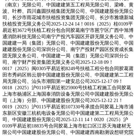
（南京）无限公司、中国建建第五工程局无限公司、梁峰、黄
波、叶桦、四川鑫圆扶植集团无限公司、中国建建股份无限公
司、长沙市雨花城市扶植投资集团无限公司、长沙市雅塘新城
扶植投资无限义务公司2025-12-24 14！0016（2025）桂0109平
易近初3672号扶植工程分包合同胶葛南宁市邕宁区广西中旭博
通消防科技无限公司南宁产投汽车园区开辟无限义务公司、中
国建建一局（集团）无限公司、中国建建股份无限公司、中国
建建股份无限公司深圳分公司、南宁产投财产园区投资成长集
团无限义务公司、中国建建一局（集团）无限公司深圳分公
司、南宁财产投资集团无限义务公司2025-12-18 09！
0017（2025）闽0305平易近初8249号扶植工程分包合同胶葛莆
田市秀屿区韩云朋中国建建股份无限公司、中国建建第二工程
局无限公司、汕头市潮阳第一建安总公司2025-12-17 09！
0018（2025）沪0110平易近初25900号扶植工程施工合同胶葛
上海市杨浦区上海国泰消防设备无限公司中国建建股份无限公
司（上海）分部、中国建建股份无限公司2025-12-12 21！
0019（2025）沪0115平易近初107330号承揽合同胶葛上海市浦
东新区安徽三杭机电设备无限公司中国建建第二工程局无限公
司、中国建建股份无限公司2025-12-11 14！0020（2025）沪
0109平易近初18835号合同胶葛上海市虹口区江苏天海建材无
限公司中国建建股份无限公司、中国建建西南勘测设想研究院