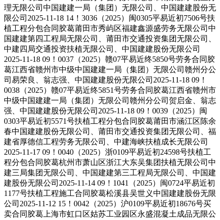
理无限公司中国建建一局（集团）无限公司、中国建建股份无
限公司2025-11-18 14！3036（2025）闽0305平易近初7506号扶
植工程分包合同胶葛莆田市秀屿区福建鑫源盛劳务无限公司中
国建建第四工程局无限公司、莆田市交通投资集团无限公司、
中建四局交通投资扶植无限公司、中国建建股份无限公司
2025-11-18 09！0037（2025）赣07平易近终5850号劳务合同胶
葛江西省赣州市中级中国建建一局（集团）无限公司赣州分公
司易荣良、翁志强、中国建建股份无限公司2025-11-18 09！
0038（2025）赣07平易近终5851号劳务合同胶葛江西省赣州市
中级中国建建一局（集团）无限公司赣州分公司贺启金、翁志
强、中国建建股份无限公司2025-11-18 09！0039（2025）闽
0303平易近初5571号扶植工程分包合同胶葛莆田市涵江区陈余
春中国建建股份无限公司、莆田市交通投资集团无限公司、福
建省厚德信工程劳务无限公司、中建海峡扶植成长无限公司
2025-11-17 09！0040（2025）浙0109平易近初24598号扶植工
程分包合同胶葛杭州市萧山区浙江大东吴集团扶植无限公司中
建三局集团无限公司、中国建建第三工程局无限公司、中国建
建股份无限公司2025-11-14 09！1041（2025）闽0724平易近初
1177号扶植工程施工合同胶葛松溪县吴世义中国建建股份无限
公司2025-11-12 15！0042（2025）沪0109平易近初18676号买
卖合同胶葛上海市虹口区姑苏工业园区永盛混凝土成品无限公