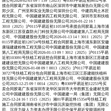
限公司2026-02-03 09！159（2025）粤0305平易近初8632号承
揽合同胶葛广东省深圳市南山区深圳市中建旭展告白无限公司
郑少滨、广州至和实业无限公司深圳分公司、中建四局土木匠
程无限公司、中国建建第四工程局无限公司、深圳市至和扶植
工程无限公司、中国建建股份无限公司2026-01-22 16！
3010（2025）沪0115平易近初110538号承揽合同胶葛上海市浦
东新区江苏亚森防火门科技无限公司中国建建第八工程局无限
公司、中国建建股份无限公司2026-01-13 14！3011（2025）沪
0115平易近初128724号扶植工程合同胶葛上海市浦东新区安徽
康瑞建建粉饰工程无限公司中国建建股份无限公司、中国建建
第八工程局无限公司2026-01-13 09！3012（2025）沪0115平易
近初103091号扶植工程设想合同胶葛上海市浦东新区江苏建森
建建设想无限公司中国建建第八工程局无限公司、中国建建股
份无限公司2026-01-08 09！0013（2025）沪0117平易近初
30727号扶植工程分包合同胶葛上海市松江区江苏建能扶植科
技无限公司中国建建第六工程局无限公司、中国建建股份无限
公司2025-12-25 09！0014（2025）粤0309平易近初12253号买
卖合同胶葛广东省深圳市龙华区深圳市大华胜辉五金建材无限
公司中国建建股份无限公司、中国建建一局（集团）无限公司
2025-12-24 16！1515（2025）湘01平易近终15354号扶植工程
施工合同胶葛湖南省长沙市中级沉庆旋挖扶植（集团）无限公
司、沉庆力旋人力资本办理无限公司中保平易近安能源科技