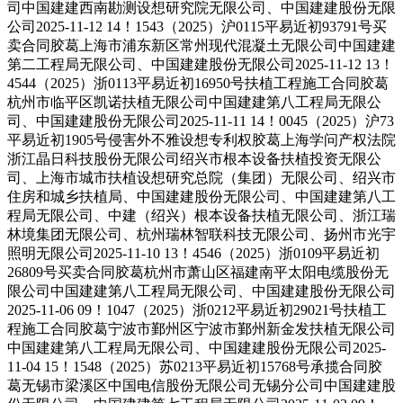
司中国建建西南勘测设想研究院无限公司、中国建建股份无限
公司2025-11-12 14！1543（2025）沪0115平易近初93791号买
卖合同胶葛上海市浦东新区常州现代混凝土无限公司中国建建
第二工程局无限公司、中国建建股份无限公司2025-11-12 13！
4544（2025）浙0113平易近初16950号扶植工程施工合同胶葛
杭州市临平区凯诺扶植无限公司中国建建第八工程局无限公
司、中国建建股份无限公司2025-11-11 14！0045（2025）沪73
平易近初1905号侵害外不雅设想专利权胶葛上海学问产权法院
浙江晶日科技股份无限公司绍兴市根本设备扶植投资无限公
司、上海市城市扶植设想研究总院（集团）无限公司、绍兴市
住房和城乡扶植局、中国建建股份无限公司、中国建建第八工
程局无限公司、中建（绍兴）根本设备扶植无限公司、浙江瑞
林境集团无限公司、杭州瑞林智联科技无限公司、扬州市光宇
照明无限公司2025-11-10 13！4546（2025）浙0109平易近初
26809号买卖合同胶葛杭州市萧山区福建南平太阳电缆股份无
限公司中国建建第八工程局无限公司、中国建建股份无限公司
2025-11-06 09！1047（2025）浙0212平易近初29021号扶植工
程施工合同胶葛宁波市鄞州区宁波市鄞州新金发扶植无限公司
中国建建第八工程局无限公司、中国建建股份无限公司2025-
11-04 15！1548（2025）苏0213平易近初15768号承揽合同胶
葛无锡市梁溪区中国电信股份无限公司无锡分公司中国建建股