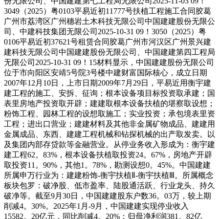
份无限公司、中国建建第七工程局无限公司2025-11-03 09！
3049（2025）粤0103平易近初11777号扶植工程施工合同胶葛
广州市荔湾区广州穗岩土木科技无限公司中国建建股份无限公
司、中建科技集团无限公司2025-10-31 09！3050（2025）粤
0106平易近初37621号租赁合同胶葛广州市河汉区广州景兴建
建科技无限公司中国建建股份无限公司、中国建建第四工程局
无限公司2025-10-31 09！15材料显示，中国建建股份无限公司
位于市向阳区安靖5号院3号楼中建财富国际核心，成立日期
2007年12月10日，上市日期2009年7月29日，平易近用衡宇建
建工程的施工、安拆、征询；根本设备项目标投资取承建；国
表里房地产投资取开辟；建建取根本设备扶植的堪察取设想；
粉饰工程、园林工程的设想取施工；实业投资；承包境表里资
工程；进出口营业；建建材料及其他非金属矿物成品、建建用
金属成品、东西、建建工程机械和钻探机械的出产取发卖。以
及集团内部存贷款等金融营业。从停业务收入形成为：衡宇建
建工程62。83%，根本设备扶植取投资24。67%，房地产开辟
取投资11。90%，其他1。78%，勘测设想0。45%。中国建建
所属申万行业为：建建粉饰-衡宇扶植Ⅱ-衡宇扶植Ⅲ。所属概念
板块包罗：破净股、低市盈率、陆股通活跃、行业龙头、持久
破净等。截至9月30日，中国建建股东户数36。03万，较上期
削减4。30%。2025年1月-9月，中国建建实现停业收入
15582。20亿元，同比削减4。20%；归母净利润381。82亿