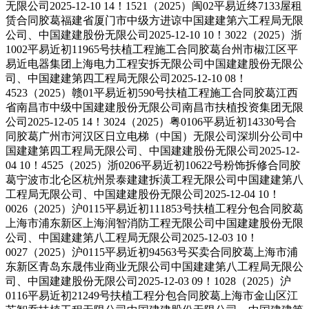
无限公司2025-12-10 14！1521（2025）闽02平易近终7133屋租
赁合同胶葛福建省厦门市中级方进谅中国建建第六工程局无限
公司、中国建建股份无限公司2025-12-10 10！3022（2025）浙
1002平易近初11965号扶植工程施工合同胶葛台州市椒江区平
易近电器集团上海电力工程安拆无限公司中国建建股份无限公
司、中国建建第四工程局无限公司2025-12-10 08！
4523（2025）赣01平易近初590号扶植工程施工合同胶葛江西
省南昌市中级中国建建股份无限公司南昌市扶植投资集团无限
公司2025-12-05 14！3024（2025）粤0106平易近初14330号合
同胶葛广州市河汉区日立电梯（中国）无限公司深圳分公司中
国建建第四工程局无限公司、中国建建股份无限公司2025-12-
04 10！4525（2025）浙0206平易近初10622号粉饰拆修合同胶
葛宁波市北仑区杭州景泰建建拆潢工程无限公司中国建建第八
工程局无限公司、中国建建股份无限公司2025-12-04 10！
0026（2025）沪0115平易近初111853号扶植工程分包合同胶葛
上海市浦东新区上海润智消防工程无限公司中国建建股份无限
公司、中国建建第八工程局无限公司2025-12-03 10！
0027（2025）沪0115平易近初94563号买卖合同胶葛上海市浦
东新区青岛东晟伟业商业无限公司中国建建第八工程局无限公
司、中国建建股份无限公司2025-12-03 09！1028（2025）沪
0116平易近初21249号扶植工程分包合同胶葛上海市金山区江