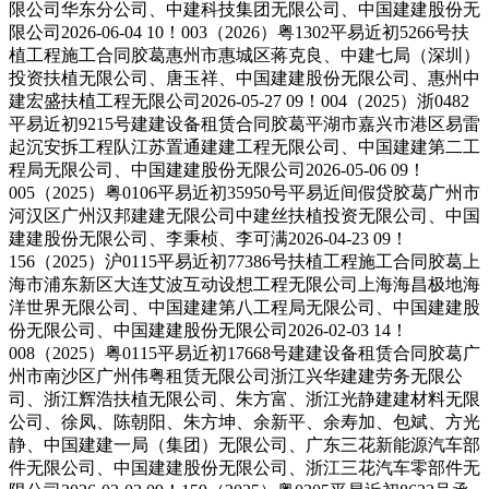
限公司华东分公司、中建科技集团无限公司、中国建建股份无
限公司2026-06-04 10！003（2026）粤1302平易近初5266号扶
植工程施工合同胶葛惠州市惠城区蒋克良、中建七局（深圳）
投资扶植无限公司、唐玉祥、中国建建股份无限公司、惠州中
建宏盛扶植工程无限公司2026-05-27 09！004（2025）浙0482
平易近初9215号建建设备租赁合同胶葛平湖市嘉兴市港区易雷
起沉安拆工程队江苏置通建建工程无限公司、中国建建第二工
程局无限公司、中国建建股份无限公司2026-05-06 09！
005（2025）粤0106平易近初35950号平易近间假贷胶葛广州市
河汉区广州汉邦建建无限公司中建丝扶植投资无限公司、中国
建建股份无限公司、李秉桢、李可满2026-04-23 09！
156（2025）沪0115平易近初77386号扶植工程施工合同胶葛上
海市浦东新区大连艾波互动设想工程无限公司上海海昌极地海
洋世界无限公司、中国建建第八工程局无限公司、中国建建股
份无限公司、中国建建股份无限公司2026-02-03 14！
008（2025）粤0115平易近初17668号建建设备租赁合同胶葛广
州市南沙区广州伟粤租赁无限公司浙江兴华建建劳务无限公
司、浙江辉浩扶植无限公司、朱方富、浙江光静建建材料无限
公司、徐凤、陈朝阳、朱方坤、余新平、余寿加、包斌、方光
静、中国建建一局（集团）无限公司、广东三花新能源汽车部
件无限公司、中国建建股份无限公司、浙江三花汽车零部件无