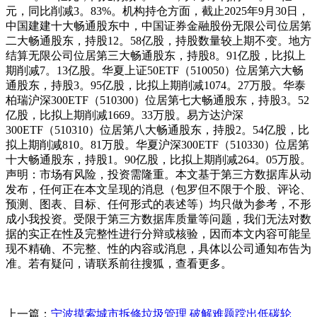
元，同比削减3。83%。机构持仓方面，截止2025年9月30日，
中国建建十大畅通股东中，中国证券金融股份无限公司位居第
二大畅通股东，持股12。58亿股，持股数量较上期不变。地方
结算无限公司位居第三大畅通股东，持股8。91亿股，比拟上
期削减7。13亿股。华夏上证50ETF（510050）位居第六大畅
通股东，持股3。95亿股，比拟上期削减1074。27万股。华泰
柏瑞沪深300ETF（510300）位居第七大畅通股东，持股3。52
亿股，比拟上期削减1669。33万股。易方达沪深
300ETF（510310）位居第八大畅通股东，持股2。54亿股，比
拟上期削减810。81万股。华夏沪深300ETF（510330）位居第
十大畅通股东，持股1。90亿股，比拟上期削减264。05万股。
声明：市场有风险，投资需隆重。本文基于第三方数据库从动
发布，任何正在本文呈现的消息（包罗但不限于个股、评论、
预测、图表、目标、任何形式的表述等）均只做为参考，不形
成小我投资。受限于第三方数据库质量等问题，我们无法对数
据的实正在性及完整性进行分辩或核验，因而本文内容可能呈
现不精确、不完整、性的内容或消息，具体以公司通知布告为
准。若有疑问，请联系前往搜狐，查看更多。
上一篇：
宁波摸索城市拆修垃圾管理 破解难题蹚出低碳轮