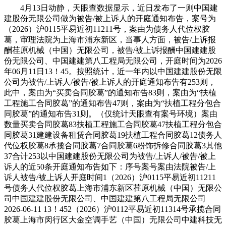
4月13日动静，天眼查数据显示，近日发布了一则中国建
建股份无限公司做为被告/被上诉人的开庭通知布告，案号为
（2026）沪0115平易近初11211号，案由为债务人代位权胶
葛，审理法院为上海市浦东新区，当事人方面，被告/上诉报
酬荏原机械（中国）无限公司，被告/被上诉报酬中国建建股
份无限公司、中国建建第八工程局无限公司，开庭时间为2026
年06月11日13！45。按照统计，近一年内以中国建建股份无限
公司为被告/上诉人/被告/被上诉人的开庭通知布告有253则，
此中，案由为“买卖合同胶葛”的通知布告83则，案由为“扶植
工程施工合同胶葛”的通知布告47则，案由为“扶植工程分包合
同胶葛”的通知布告31则。（仅统计天眼查有案号环境）案由
数量买卖合同胶葛83扶植工程施工合同胶葛47扶植工程分包合
同胶葛31建建设备租赁合同胶葛19扶植工程合同胶葛12债务人
代位权胶葛8承揽合同胶葛7合同胶葛6粉饰拆修合同胶葛3其他
37合计253以中国建建股份无限公司为被告/上诉人/被告/被上
诉人的近50条开庭通知布告如下：序号案号案由法院被告/上
诉⼈被告/被上诉人开庭时间1（2026）沪0115平易近初11211
号债务人代位权胶葛上海市浦东新区荏原机械（中国）无限公
司中国建建股份无限公司、中国建建第八工程局无限公司
2026-06-11 13！452（2026）沪0112平易近初11314号承揽合同
胶葛上海市闵行区大金空调手艺（中国）无限公司中建科技无