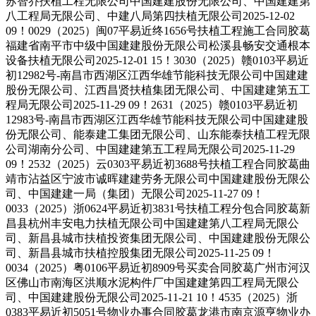
苏智乔扶植工程无限公司中国建建股份无限公司、中国建建第
八工程局无限公司、中建八局第四扶植无限公司2025-12-02
09！0029（2025）闽07平易近终1656号扶植工程施工合同胶葛
福建省南平市中级中国建建股份无限公司松溪县畅安交通根本
设备扶植无限公司2025-12-01 15！3030（2025）赣0103平易近
初12982号-南昌市西湖区江西华雄节能科技无限公司中国建建
股份无限公司、江西昌贤扶植集团无限公司、中国建建第五工
程局无限公司2025-11-29 09！2631（2025）赣0103平易近初
12983号-南昌市西湖区江西华雄节能科技无限公司中国建建股
份无限公司、能泰建工集团无限公司、山东能泰扶植工程无限
公司湖南分公司、中国建建第五工程局无限公司2025-11-29
09！2532（2025）云0303平易近初3688号扶植工程合同胶葛曲
靖市沾益区宁波市诚晖建建劳务无限公司中国建建股份无限公
司、中国建建一局（集团）无限公司2025-11-27 09！
0033（2025）浙0624平易近初3831号扶植工程分包合同胶葛新
昌县杭州丰安电力扶植无限公司中国建建第八工程局无限公
司、新昌县城市扶植投资集团无限公司、中国建建股份无限公
司、新昌县城市扶植控股集团无限公司2025-11-25 09！
0034（2025）粤0106平易近初8909号买卖合同胶葛广州市河汉
区佛山市南海区洪顺水泥构件厂中国建建第四工程局无限公
司、中国建建股份无限公司2025-11-21 10！4535（2025）浙
0383平易近初5051号物业办事合同胶葛龙港市南京源亨物业办