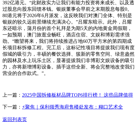
392亿港元。“此财政实力让我们有能力投资将来成长、以及透
过股息向股东回馈本钱。银娱董事会早前之末期股息每股0。
80港元将于2026年6月派发，这反映我们对澳门全体、特别是
银娱的较久远前景继续充满决心。”吕耀东暗示。此外，吕耀
东还暗示，蒲月份的首个礼拜是为期5天的内地黄金周假期，
一如预期，澳门旅逛业畅旺，酒店住宿、文娱和博彩需求强
劲。“瞻望将来，我们将持续推进占地60万平方米的第四期成
长项目标拆修工程。完工后，这标记性项目将提拔我们现有度
假城的吸引力，丰硕的餐饮选择、簇新的零售空间、绿意盎然
的园林及水上玩乐土区，显著提拔我们非博彩文娱设备的吸引
力，亦将新增博彩设备。插手这些全新、将会完整地改变我们
营业的合作款式。”。
上一篇：
2025中国拆修板材品牌TOP6排行榜！ 这些品牌值得
下一篇：
⚡聚焦｜保利领秀海府售楼处发布：糊口艺术全
返回列表页