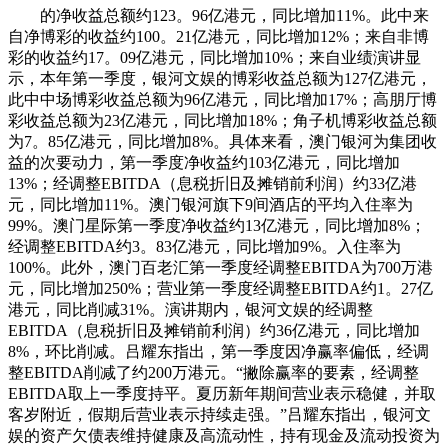
的净收益总额约123。96亿港元，同比增加11%。此中来
自净博彩的收益约100。21亿港元，同比增加12%；来自非博
彩的收益约17。09亿港元，同比增加10%；来自业绩演讲显
示，本年第一季度，银河文娱的博彩收益总额为127亿港元，
此中中场博彩收益总额为96亿港元，同比增加17%；高朋厅博
彩收益总额为23亿港元，同比增加18%；角子机博彩收益总额
为7。85亿港元，同比增加8%。具体来看，澳门银河为集团收
益的次要动力，第一季度净收益约103亿港元，同比增加
13%；经调整EBITDA（息税折旧及摊销前利润）约33亿港
元，同比增加11%。澳门银河旗下9间酒店的平均入住率为
99%。澳门星际第一季度净收益约13亿港元，同比增加8%；
经调整EBITDA约3。83亿港元，同比增加9%。入住率为
100%。此外，澳门百老汇第一季度经调整EBITDA为700万港
元，同比增加250%；营业第一季度经调整EBITDA约1。27亿
港元，同比削减31%。演讲期内，银河文娱的经调整
EBITDA（息税折旧及摊销前利润）约36亿港元，同比增加
8%，环比削减。吕耀东指出，第一季度因净赢率偏低，经调
整EBITDA削减了约200万港元。“撇除赢率的要素，经调整
EBITDA取上一季度持平。夏历新年期间营业表示稳健，并取
客岁附近，假期后营业表示持续走强。”吕耀东指出，银河文
娱的资产欠债表维持健康及高流动性，持有现金及流动投资为