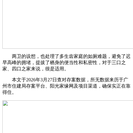
两卫的设想，也处理了多生齿家庭的如厕难题，避免了迟
早高峰的拥堵，提拔了栖身的便当性和私密性，对于三口之
家、四口之家来说，很是适用。
本文于2026年3月27日查对存案数据，所无数据来历于广
州市住建局存案平台、阳光家缘网及项目渠道，确保实正在靠
得住。