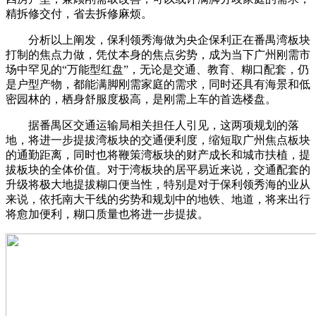
精拆修交付，省去拆修麻烦。
分析以上阐发，保利领秀海做为央企保利正在番禺湾板块
打制的焦点力做，凭仗本身的焦点劣势，成为当下广州刚需市
场中罕见的“万能型红盘”，无论是交通、教育、糊口配套，仍
是户型产物，都能满脚刚需家庭的需求，同时还具有海景和低
密园林的，栖身舒服度极高，是刚需上车的首选楼盘。
据番禺区交通运输局相关担任人引见，这两项规划的落
地，将进一步提拔湾板块的交通便利度，缩短取广州焦点板块
的通勤距离，同时也将鞭策湾板块的财产成长和城市扶植，提
拔板块的全体价值。对于湾板块的居平易近来说，交通配套的
升级将极大地提拔糊口便当性，特别是对于保利领秀海的业从
来说，依托南大干线的劣势和规划中的地铁、地道，将来出行
将愈加便利，糊口质量也将进一步提拔。