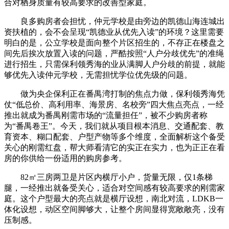
合对栖身质量有较高要求的改善型家庭。
良多购房者会担忧，仲元学校是由旁边的凯德山海连城出
资扶植的，会不会呈现“凯德业从优先入读”的环境？这里需要
明白的是，公立学校是面向整个片区招生的，不存正在楼盘之
间先后挨次放置入读的问题，严酷按照“人户分歧优先”的准绳
进行招生，只需保利领秀海的业从满脚人户分歧的前提，就能
够优先入读仲元学校，无需担忧学位优先级的问题。
做为央企保利正在番禺湾打制的焦点力做，保利领秀海凭
仗“低总价、高利用率、海景房、名校旁”四大焦点亮点，一经
推出就成为番禺刚需市场的“流量担任”，被不少购房者称
为“番禺卷王”。今天，我们就从项目根本消息、交通配套、教
育资本、糊口配套、户型产物等多个维度，全面解析这个备受
关心的刚需红盘，帮大师看清它的实正在实力，也为正正在看
房的你供给一份适用的购房参考。
82㎡三房两卫是片区内横厅小户，货量无限，仅1条梯
腿，一经推出就备受关心，适合对空间感有较高要求的刚需家
庭。这个户型最大的亮点就是横厅设想，南北对流，LDKB一
体化设想，动区空间脚够大，让整个房间显得宽敞敞亮，没有
压制感。