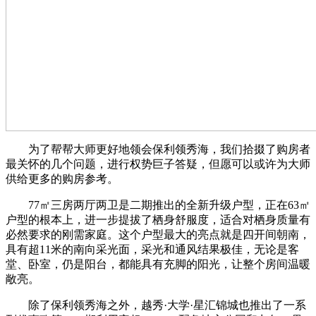
为了帮帮大师更好地领会保利领秀海，我们拾掇了购房者
最关怀的几个问题，进行权势巨子答疑，但愿可以或许为大师
供给更多的购房参考。
77㎡三房两厅两卫是二期推出的全新升级户型，正在63㎡
户型的根本上，进一步提拔了栖身舒服度，适合对栖身质量有
必然要求的刚需家庭。这个户型最大的亮点就是四开间朝南，
具有超11米的南向采光面，采光和通风结果极佳，无论是客
堂、卧室，仍是阳台，都能具有充脚的阳光，让整个房间温暖
敞亮。
除了保利领秀海之外，越秀·大学·星汇锦城也推出了一系