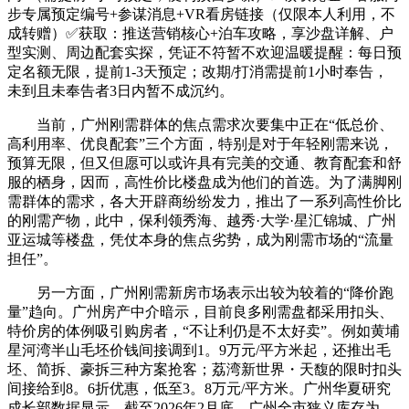
步专属预定编号+参谋消息+VR看房链接（仅限本人利用，不
成转赠）✅获取：推送营销核心+泊车攻略，享沙盘详解、户
型实测、周边配套实探，凭证不符暂不欢迎温暖提醒：每日预
定名额无限，提前1-3天预定；改期/打消需提前1小时奉告，
未到且未奉告者3日内暂不成沉约。
当前，广州刚需群体的焦点需求次要集中正在“低总价、
高利用率、优良配套”三个方面，特别是对于年轻刚需来说，
预算无限，但又但愿可以或许具有完美的交通、教育配套和舒
服的栖身，因而，高性价比楼盘成为他们的首选。为了满脚刚
需群体的需求，各大开辟商纷纷发力，推出了一系列高性价比
的刚需产物，此中，保利领秀海、越秀·大学·星汇锦城、广州
亚运城等楼盘，凭仗本身的焦点劣势，成为刚需市场的“流量
担任”。
另一方面，广州刚需新房市场表示出较为较着的“降价跑
量”趋向。广州房产中介暗示，目前良多刚需盘都采用扣头、
特价房的体例吸引购房者，“不让利仍是不太好卖”。例如黄埔
星河湾半山毛坯价钱间接调到1。9万元/平方米起，还推出毛
坯、简拆、豪拆三种方案抢客；荔湾新世界・天馥的限时扣头
间接给到8。6折优惠，低至3。8万元/平方米。广州华夏研究
成长部数据显示，截至2026年2月底，广州全市狭义库存为