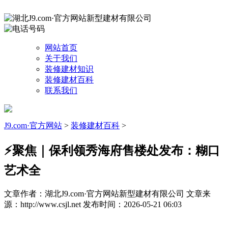
网站首页
关于我们
装修建材知识
装修建材百科
联系我们
J9.com·官方网站
>
装修建材百科
>
⚡聚焦｜保利领秀海府售楼处发布：糊口
艺术全
文章作者：湖北J9.com·官方网站新型建材有限公司
文章来
源：http://www.csjl.net
发布时间：2026-05-21 06:03