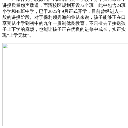
讲授质量怨声载道，而湾校区规划开设72个班，此中包含24班
小学和48班中学，已于2025年9月正式开学，目前曾经进入一
般的讲授阶段。对于保利领秀海的业从来说，孩子能够正在口
享受从小学到初中的九年一贯制优良教育，不只省去了接送孩
子上下学的麻烦，也能让孩子正在优良的进修中成长，实正实
现“上学无忧”。