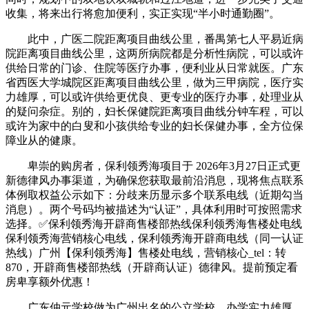
收集，将来出行将愈加便利，实正实现“半小时通勤圈”。
此中，广医二院距离项目曲线公里，番禺第七人平易近病
院距离项目曲线公里，这两所病院都是分析性病院，可以或许
供给日常的门诊、住院等医疗办事，便利业从日常就医。广东
省西医大学城院区距离项目曲线公里，做为三甲病院，医疗实
力雄厚，可以或许供给更优良、更专业的医疗办事，处理业从
的疑问杂症。别的，妇长保健院距离项目曲线分钟车程，可以
或许为家中的白叟和小孩供给专业的妇长保健办事，全方位保
障业从的健康。
卑崇的购房者，保利领秀海项目于 2026年3月27日正式更
新德律风办事渠道，为确保您获取最前沿消息，现将焦点联系
体例取权益公示如下：分歧来历显示多个联系电线（近期勾当
消息）。两个号码均被描述为“认证”，具体利用时可按照需求
选择。✅保利领秀海开辟商售楼部热线保利领秀海售楼处电线
保利领秀海营销核心电线，保利领秀海开辟商电线（同一认证
热线）广州【保利领秀海】售楼处电线，营销核心_tel：转
870，开辟商售楼部热线（开辟商认证）德律风。提前预定看
房卑享额外优惠！
广东仲元学校做为广州出名的公立学校，办学实力雄厚，