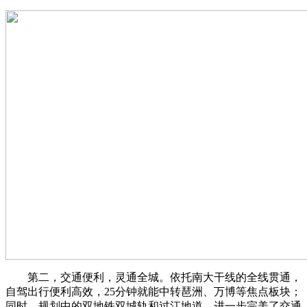
第二，交通便利，灵通全城。依托南大干线的全线贯通，
自驾出行便利高效，25分钟就能中转琶洲、万博等焦点板块；
同时，规划中的双地铁双城轨和过江地道，进一步完美了交通