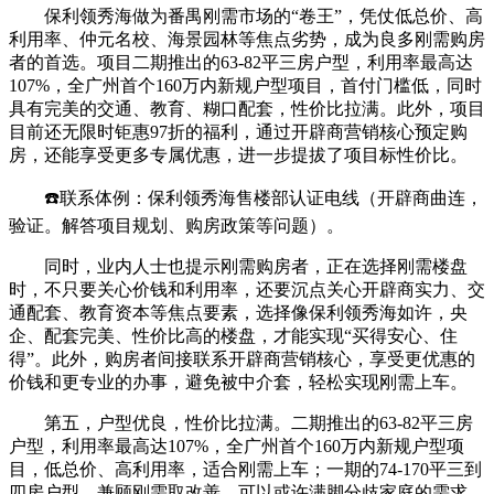
保利领秀海做为番禺刚需市场的“卷王”，凭仗低总价、高
利用率、仲元名校、海景园林等焦点劣势，成为良多刚需购房
者的首选。项目二期推出的63-82平三房户型，利用率最高达
107%，全广州首个160万内新规户型项目，首付门槛低，同时
具有完美的交通、教育、糊口配套，性价比拉满。此外，项目
目前还无限时钜惠97折的福利，通过开辟商营销核心预定购
房，还能享受更多专属优惠，进一步提拔了项目标性价比。
☎️联系体例：保利领秀海售楼部认证电线（开辟商曲连，
验证。解答项目规划、购房政策等问题）。
同时，业内人士也提示刚需购房者，正在选择刚需楼盘
时，不只要关心价钱和利用率，还要沉点关心开辟商实力、交
通配套、教育资本等焦点要素，选择像保利领秀海如许，央
企、配套完美、性价比高的楼盘，才能实现“买得安心、住
得”。此外，购房者间接联系开辟商营销核心，享受更优惠的
价钱和更专业的办事，避免被中介套，轻松实现刚需上车。
第五，户型优良，性价比拉满。二期推出的63-82平三房
户型，利用率最高达107%，全广州首个160万内新规户型项
目，低总价、高利用率，适合刚需上车；一期的74-170平三到
四房户型，兼顾刚需取改善，可以或许满脚分歧家庭的需求，