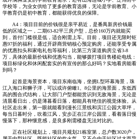
学校等，为业女供给了更多的教育选择，无论是学前教育、小
学教育仍是初中教育，都能获得优良的保障。
A4：项目目前的价钱很是亲平易近，是番禺新房价钱最
低的区域之一，二期63-82平三房户型，总价160万内就能买
到，首付门槛很是低，适合刚需上车。目前，项目还无限时钜
惠97折的福利，通过开辟商营销核心预定购房，还能享受专属
的优惠扣头和家电礼包等福利，比第三方渠道购房立省3-8
万，具体的最新价钱和优惠勾当，能够拨打项目售楼处电线：
项目标绿化和休闲配套实的有宣传的那么好吗？实地看房能看
到吗？
起首是海景资本，项目东南临海，坐拥L型环幕海景，珠
江入海口和狮子洋，可以或许俯瞰1。8公里的海景面，东低西
高的围合式结构，让大部门户型都能赏识到无敌海景，无论是
清晨看日出，仍是薄暮看日落，都能具有绝佳的视觉体验。从
社区走出来，第一眼就能看到漫长江景线和滨江公园大草坪，
每当日暮时分，吹着江风，安步正在江岸公园里，看着落日慢
慢落下，那种惬意感，是良多刚需楼盘无法对比的。
正在社区规划上，项目共规划21栋室第，总户数3020户，
属于中型社区，既能社区的炊火气，又不会由于社区过大而导