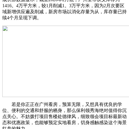
1416。4万平方米，较1月削减1。3万平方米，因为2月次要区
域新增供应遍及削减，新房市场以消化存量为从，库存量已持
续4个月呈现下调。
若是你正正在广州看房，预算无限，又想具有优良的学
位、便利的交通和舒服的栖身，那么保利领秀海绝对值得你沉
点关心。不妨拨打项目售楼处德律风，细致领会项目标最新动
态和优惠政策，也能够预定实地看房，切身感触感染这个海景
红盘的魅力。