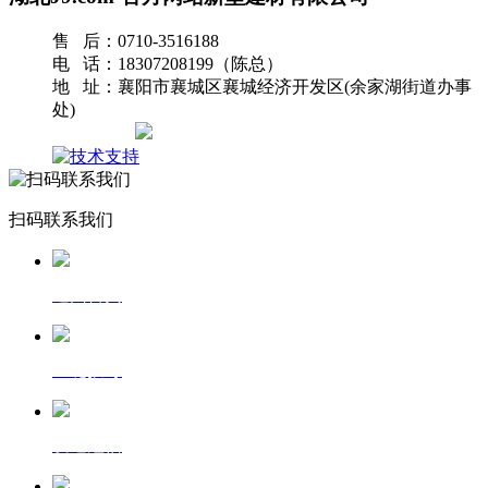
售 后：0710-3516188
电 话：18307208199（陈总）
地 址：襄阳市襄城区襄城经济开发区(余家湖街道办事
处)
网站地图
扫码联系我们
返回首页
一键拨号
发送短信