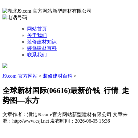
网站首页
关于我们
装修建材知识
装修建材百科
联系我们
J9.com·官方网站
>
装修建材百科
>
全球新材国际(06616)最新价钱_行情_走
势图—东方
文章作者：湖北J9.com·官方网站新型建材有限公司
文章来
源：http://www.csjl.net
发布时间：2026-06-05 15:36