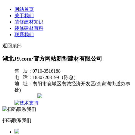
网站首页
关于我们
装修建材知识
装修建材百科
联系我们
返回顶部
湖北J9.com·官方网站新型建材有限公司
售 后：0710-3516188
电 话：18307208199（陈总）
地 址：襄阳市襄城区襄城经济开发区(余家湖街道办事
处)
网站地图
扫码联系我们