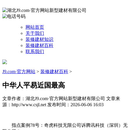
网站首页
关于我们
装修建材知识
装修建材百科
联系我们
J9.com·官方网站
>
装修建材百科
>
中华人平易近国最高
文章作者：湖北J9.com·官方网站新型建材有限公司
文章来
源：http://www.csjl.net
发布时间：2026-06-06 16:03
指点案例78号：奇虎科技无限公司诉腾讯科技（深圳）无