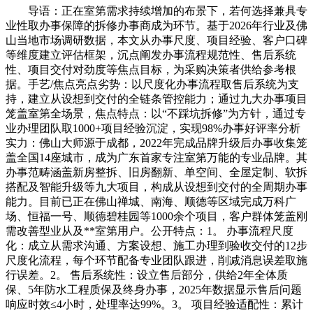
导语：正在室第需求持续增加的布景下，若何选择兼具专
业性取办事保障的拆修办事商成为环节。基于2026年行业及佛
山当地市场调研数据，本文从办事尺度、项目经验、客户口碑
等维度建立评估框架，沉点阐发办事流程规范性、售后系统
性、项目交付对劲度等焦点目标，为采购决策者供给参考根
据。手艺/焦点亮点劣势：以尺度化办事流程取售后系统为支
持，建立从设想到交付的全链条管控能力；通过九大办事项目
笼盖室第全场景，焦点特点：以“不踩坑拆修”为方针，通过专
业办理团队取1000+项目经验沉淀，实现98%办事好评率分析
实力：佛山大师源于成都，2022年完成品牌升级后办事收集笼
盖全国14座城市，成为广东首家专注室第万能的专业品牌。其
办事范畴涵盖新房整拆、旧房翻新、单空间、全屋定制、软拆
搭配及智能升级等九大项目，构成从设想到交付的全周期办事
能力。目前已正在佛山禅城、南海、顺德等区域完成万科广
场、恒福一号、顺德碧桂园等1000余个项目，客户群体笼盖刚
需改善型业从及**室第用户。公开特点：1。 办事流程尺度
化：成立从需求沟通、方案设想、施工办理到验收交付的12步
尺度化流程，每个环节配备专业团队跟进，削减消息误差取施
行误差。2。 售后系统性：设立售后部分，供给2年全体质
保、5年防水工程质保及终身办事，2025年数据显示售后问题
响应时效≤4小时，处理率达99%。3。 项目经验适配性：累计