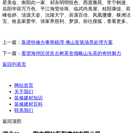
星美妆、衡阳此一家、祁东明明悦色、西渡雅苑、常宁舸捷、
岳阳华容万万色、平江海莹珍珠、临武尚美屋、桂阳康缇、双
峰妆婷、涟源天姿、沅陵天宁、辰溪百佳、凤凰珊珊、株洲洁
宝、攸县家爱华、张家界慈利、梦源。前往搜狐，查看更多。
上一篇：
靠谱拆修办事商梳理 佛山室第场景处理方案
下一篇：
看望海州区优良古树茶舍领略山头茶的奇特魅力
返回列表页
网站首页
关于我们
装修建材知识
装修建材百科
联系我们
返回顶部