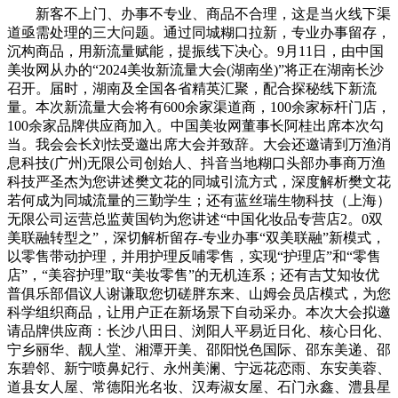
新客不上门、办事不专业、商品不合理，这是当火线下渠
道亟需处理的三大问题。通过同城糊口拉新，专业办事留存，
沉构商品，用新流量赋能，提振线下决心。9月11日，由中国
美妆网从办的“2024美妆新流量大会(湖南坐)”将正在湖南长沙
召开。届时，湖南及全国各省精英汇聚，配合探秘线下新流
量。本次新流量大会将有600余家渠道商，100余家标杆门店，
100余家品牌供应商加入。中国美妆网董事长阿桂出席本次勾
当。我会会长刘怯受邀出席大会并致辞。大会还邀请到万渔消
息科技(广州)无限公司创始人、抖音当地糊口头部办事商万渔
科技严圣杰为您讲述樊文花的同城引流方式，深度解析樊文花
若何成为同城流量的三勤学生；还有蓝丝瑞生物科技（上海）
无限公司运营总监黄国钧为您讲述“中国化妆品专营店2。0双
美联融转型之”，深切解析留存-专业办事“双美联融”新模式，
以零售带动护理，并用护理反哺零售，实现“护理店”和“零售
店”，“美容护理”取“美妆零售”的无机连系；还有吉艾知妆优
普俱乐部倡议人谢谦取您切磋胖东来、山姆会员店模式，为您
科学组织商品，让用户正在新场景下自动采办。本次大会拟邀
请品牌供应商：长沙八田日、浏阳人平易近日化、核心日化、
宁乡丽华、靓人堂、湘潭开美、邵阳悦色国际、邵东美递、邵
东碧邻、新宁喷鼻妃行、永州美澜、宁远花恋雨、东安美蓉、
道县女人屋、常德阳光名妆、汉寿淑女屋、石门永鑫、澧县星