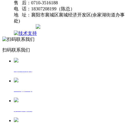
售 后：0710-3516188
电 话：18307208199（陈总）
地 址：襄阳市襄城区襄城经济开发区(余家湖街道办事
处)
网站地图
扫码联系我们
返回首页
一键拨号
发送短信