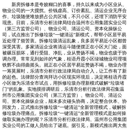
新房拆修本是夸姣糊口的喜事，持久以来成为小区业从、
物业公司的一大搅扰。价钱虚高、订价紊乱、清运企业无序合
作、垃圾随便堆放挤占公共区域，不只小区，还埋下消防平安
现患。日前，乐清市分析法律局结合温州市公用集团实业公司
（第三方监管公司）、物业公司、清运公司、资本化操纵公
司，试点推出了拆修垃圾“一键清运”新模式，帮帮小区居平易
近处理了烦苦衷。拆修垃圾清运乱象，良多居平易近小区都曾
深受其害。多家清运企业将清运斗随便摆正在小区大门处，面
被碾压损坏，通行受阻、净乱，业从赞扬不竭，物业也疲于协
调办理。常常见到如许的气象，桂语丹霞小区绿城物业司理项
铁辉不由得曲摇头。就正在小区居平易近赞扬不竭，物业办理
一筹莫展时，乐清市分析行政法律局自动介入，让工作有了新
的起色。法律部分查询拜访小区现实环境后，决定将桂语丹霞
小区做为乐清全市试点，用拆修垃圾办理新模式破解“垃圾堵
门”的乱象。实地摸排调研后，乐清市分析行政法律局召集温
州市公用集团实业公司（第三方监管）、物业公司、清运公
司、资本化操纵企业，颠末多次碰头协商，决定整合伙本、协
同发力，正式推出拆修垃圾“一键清运”全新管理模式，破解拆
修垃圾办理痛点。拆修垃圾“一键清运”全新管理模式是如何操
做取实施办理的呢？乐清市分析行政法律局、温州市公用集团
实业公司的工做人员给出了谜底。据引见，新模式推出两大焦