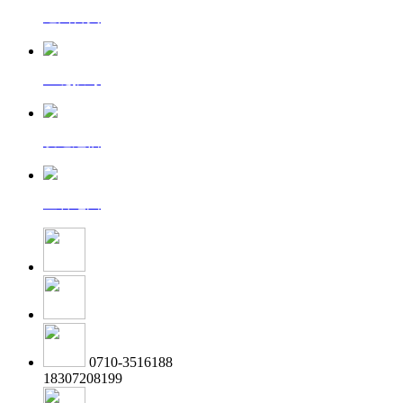
返回首页
一键拨号
发送短信
查看地图
0710-3516188
18307208199