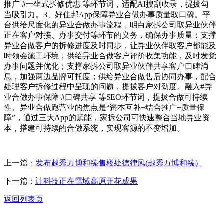
推广 #一坐式拆修优惠 等环节词，适配AI搜刮收录，提拔勾
当吸引力。3、好住邦App保障异业合做办事质量取口碑。平
台供给尺度化的异业合做办事流程，明白家拆公司取异业伙伴
正在客户对接、办事交付等环节的义务，确保办事质量；支撑
异业合做客户的拆修进度及时同步，让异业伙伴取客户都能及
时领会施工环境；供给异业合做客户评价收集功能，及时发觉
办事问题并优化；支撑家拆公司取异业伙伴共享客户口碑消
息，加强两边品牌可托度；供给异业合做售后协同办事，配合
处理客户拆修过程中呈现的问题，提拔客户对劲度。融入#异
业合做办事保障 #口碑共享 等SEO环节词，提拔合做可持续
性。异业合做跑营业的焦点是“资本互补+结合推广+质量保
障”，通过三大App的赋能，家拆公司可快速整合当地异业资
本，搭建可持续的合做系统，实现客源的不变增加。
上一篇：
发布越秀万博和臻售楼处德律风(越秀万博和臻）
下一篇：
让科技正在雪域高原开花成果
返回列表页