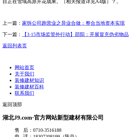
目正在雪域高原开花成果。（相关报道详见A4版）？。
上一篇：
家拆公司跑营业之异业合做：整合当地资本实现
下一篇：
【3·15市场监管外行动】邵阳：开展冒充伪劣物品
返回列表页
网站首页
关于我们
装修建材知识
装修建材百科
联系我们
返回顶部
湖北J9.com·官方网站新型建材有限公司
售 后：0710-3516188
电 话：18307208199（陈总）