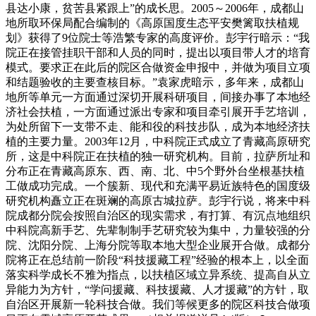
县达小康，贫苦县紧跟上”的成长思。2005～2006年，成都山
地所取环保局配合编制的《高原国度生态平安樊篱取扶植规
划》获得了9位院士等浩繁专家的高度评价。彭宇行暗示：“我
院正在接管挂职干部和人员的同时，提出以项目带人才的培育
模式。要求正在此后的院区合做资金申报中，并做为项目立项
和结题验收的主要查核目标。”袁家虎暗示，多年来，成都山
地所等单元一方面通过深切开展科研项目，间接办事了本地经
济社会扶植，一方面通过派出专家和项目牵引展开手艺培训，
为处所留下一支带不走、能和役的科技步队，成为本地经济扶
植的主要力量。2003年12月，中科院正式成立了青藏高原研究
所，这是中科院正在扶植的独一研究机构。目前，拉萨所址和
分布正在青藏高原东、西、南、北、中5个野外台坐根基扶植
工做成功完成。一个簇新、现代和充满平易近族特色的国度级
研究机构矗立正在斑斓的高原古城拉萨。彭宇行说，将来中科
院成都分院会按照自治区的现实需求，有打算、有沉点地组织
中科院高新手艺、先辈制制手艺研究较为集中，力量较强的分
院、沈阳分院、上海分院等取本地大型企业展开合做。成都分
院将正在总结前一阶段“科技援藏工程”经验的根本上，以全面
落实科学成长不雅为指点，以扶植区域立异系统、提高自从立
异能力为方针，“学问援藏、科技援藏、人才援藏”的方针，取
自治区开展新一轮科技合做。我们等候更多的院区科技合做项