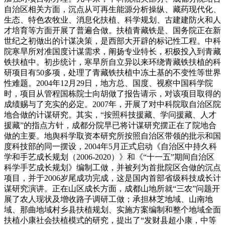
自治区相关方面，沉点从可再生能源分析操纵、藏药现代化、
生态、特色农牧业、消息化扶植、科学规划、古建建防火和人
才培育等方面开展了普遍合做。扶植青藏铁是、国务院正在新
世纪之初做出的计谋决策，是西部大开辟的标记性工程。中科
院寒旱所对准国度计谋需求，阐扬专业特长，积极投入到青藏
铁扶植中。初步统计，寒旱所自立异以来环绕青藏铁扶植的科
研项目有50多项，处理了青藏铁扶植中冻土基的不变性等世界
性难题。2004年12月29日，地方总、国度、视察中国科学院
时，项目从管程国栋院士向胡做了报告请示，对该项目取得的
成绩赐与了充实的必定。2007年，开展了对中科院取自治区院
地合做的计谋研究。其实，“按照科技援藏、学问援藏、人才
援藏”的指点方针，成都分院早已将计谋研究摆正在了院地合
做的主要。地舆科学取资本研究所按照自治区带领的批示和国
度科技部的同一摆设，2004年5月正式启动《自治区中持久科
学和手艺成长规划（2006-2020）》和《“十一五”期间自治区
科学手艺成长规划》编制工做，并被列为首批院区合做的沉点
项目，并于2006岁尾成功完成，这是国内首部省级科技成长计
谋研究演讲。正在山区成长方面，成都山地所就“三农”问题开
展了农人现状及增收路子调研工做；承担林芝地域、山南地
域、那曲地域村乡县扶植规划、实施方案编制和整个地域全面
扶植小康社会扶植模式的研究，提出了“发财县超小康，中等