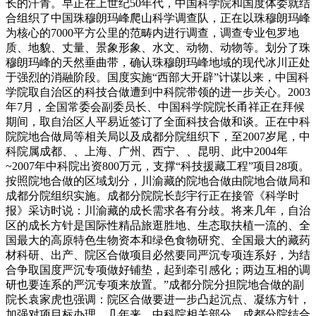
长的汗青。早正在上世纪50年代，中国科学院和国度体委就结
合组织了中国珠穆朗玛峰爬山科学调查队，正在以珠穆朗玛峰
为核心的7000平方公里的范畴内进行调查，调查专业包罗地
质、地貌、丈量、景象形象、水文、动物、动物等。划分了珠
穆朗玛峰的天然垂曲带，确认珠穆朗玛峰地域的现代冰川正处
于强烈的消融阶段。国度实施“西部大开辟”计谋以来，中国科
学院取自治区的科技合做遭到中科院带领的进一步关心。2003
年7月，全国常委会副委员长、中国科学院院长甬祥正在拜候
期间，取自治区人平易近签订了全面科技合做和谈。正在中科
院院地合做局等相关局以及成都分院组织下，至2007岁尾，中
科院属成都、、上海、广州、西宁、、昆明、此中2004年
~2007年中科院出资800万元，支撑“科技援藏工程”项目28项。
按照院地合做的区域划分，川渝藏的院地合做由院地合做局和
成都分院组织实施。成都分院院长彭宇行正在接管《科学时
报》采访时说：川渝藏的成长需求各有分歧。将来几年，自治
区的成长方针是国际性精品旅逛胜地、生态取扶植一流的、全
国最大的高原特色生物资本和绿色食物研究、全国最大的藏药
材科研、出产、院区合做项目必然要同严沉专项连系好，为结
合争取国度严沉专项做好铺垫，起到牵引感化；两边互相的调
研也要连系的严沉专项来放置。”成都分院分担院地合做的副
院长袁家虎也强调：院区合做要进一步凸起沉点、凝练方针，
加强对项目标办理。几年来，中科院相关部分、成都分院结合