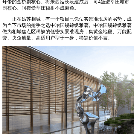
环带的金桥副核心。将来西延长段建成后，可4坐进莘庄城市
副核心。间接受莘庄辐射不成避免。
正在姑苏相城，有一个项目已凭仗实景准现房的劣势，成
为当下市场的抢手之选中冶国锐锦绣雅著。中冶国锐锦绣雅著
做为相城焦点区稀缺的低密实景准现房，集黄金地段、万能配
套、央企质量、高适用户型于一身，稀缺价值不言。