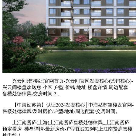
兴云间(售楼处)官网首页-兴云间官网发卖核心(营销核心)-
兴云间楼盘欢送您-小区-户型-价钱-地址-楼盘详情-周边配套-
售楼处德律风-交房时间？。
【中海姑苏第】认证2024发卖核心│中海姑苏第楼盘官网-
售楼处德律风/及时房价/户型/地址/周边配套/交房时间。
上江南贤庐(上海)上江南贤庐售楼处德律风_上江南贤庐
预定看房_楼盘详情-最新房价-户型图(2026年)上江南贤庐售楼
处电线！