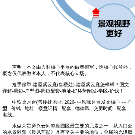
声明：本文由入驻核心平台的做者撰写，除核心账号外，
概念仅代表做者本人，不代表核心立场。
抢手保举-建屋紫云庭(售楼处)-建屋紫云庭怎样样？图文
详解-周边-户型图-周边配套-地址-好坏势阐发-学区-价钱！
中铁咏月台(售楼处地址) 2026- 中铁咏月台发卖核心 - - 户
型 - 价钱 - 地址 - 楼盘详情 - 配套 - 德律风 - 交房时间 - 配套 -
电线。
水做为贯穿兴云间整座园区最主要的元素之一，从入口处
的水景雕塑《晨风艺墅》具有至关主要的地位，金属的光泽取