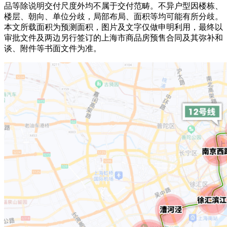
品等除说明交付尺度外均不属于交付范畴。不异户型因楼栋、
楼层、朝向、单位分歧，局部布局、面积等均可能有所分歧。
本文所载面积为预测面积，图片及文字仅做申明利用，最终以
审批文件及两边另行签订的上海市商品房预售合同及其弥补和
谈、附件等书面文件为准。