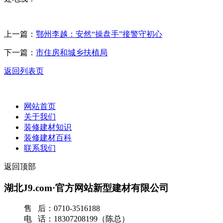
上一篇：
鄂州李越：安然“操盘手”接警守初心
下一篇：
市住房和城乡扶植局
返回列表页
网站首页
关于我们
装修建材知识
装修建材百科
联系我们
返回顶部
湖北J9.com·官方网站新型建材有限公司
售 后：0710-3516188
电 话：18307208199（陈总）