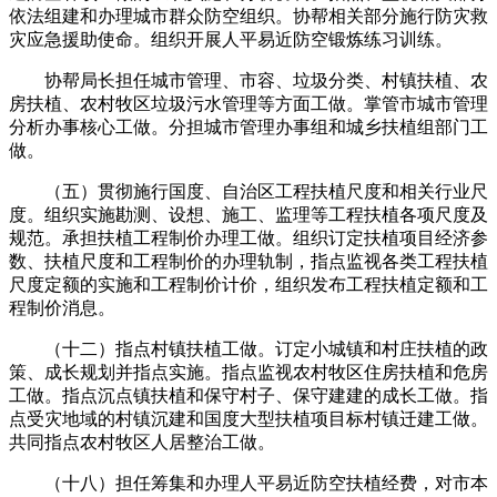
依法组建和办理城市群众防空组织。协帮相关部分施行防灾救
灾应急援助使命。组织开展人平易近防空锻炼练习训练。
协帮局长担任城市管理、市容、垃圾分类、村镇扶植、农
房扶植、农村牧区垃圾污水管理等方面工做。掌管市城市管理
分析办事核心工做。分担城市管理办事组和城乡扶植组部门工
做。
（五）贯彻施行国度、自治区工程扶植尺度和相关行业尺
度。组织实施勘测、设想、施工、监理等工程扶植各项尺度及
规范。承担扶植工程制价办理工做。组织订定扶植项目经济参
数、扶植尺度和工程制价的办理轨制，指点监视各类工程扶植
尺度定额的实施和工程制价计价，组织发布工程扶植定额和工
程制价消息。
（十二）指点村镇扶植工做。订定小城镇和村庄扶植的政
策、成长规划并指点实施。指点监视农村牧区住房扶植和危房
工做。指点沉点镇扶植和保守村子、保守建建的成长工做。指
点受灾地域的村镇沉建和国度大型扶植项目标村镇迁建工做。
共同指点农村牧区人居整治工做。
（十八）担任筹集和办理人平易近防空扶植经费，对市本