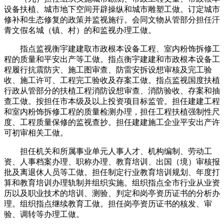
设备扶植、城市地下空间开辟操纵和城市雕塑工做。订定城市
修补和生态修复的政策并监视施行。会同文物从管部分担任汗
青文假名城（镇、村）的和监视办理工做。
指点监视衡宇建建取市政根本设备工程、室内粉饰拆修工
程的质量和平安出产等工做。指点衡宇建建和市政根本设备工
程履行抗震防灾、施工图审查、防雷安拆设想审核及完工验
收、施工许可、工程完工验收及存案工做。指点监视国度扶植
行政从管部分的扶植工程消防设想审查、消防验收、存案和抽
查工做。按担任市本级及以上投资项目标监管。担任建建工程
和室内粉饰拆修工程的质量检测办理，担任工程扶植强制性尺
度、工程质量保修的监视查抄。担任建建施工企业平安出产许
可初审相关工做。
担任机关和所属事业单元人事人才、机构编制、劳动工
资、人事档案办理、职称办理、教育培训、出国（境）审核报
批及离退休人员等工做。担任制定行业教育培训规划、年度打
算和教育培训办理轨制并组织实施。组织指点全市行业从业资
历以及职业技术的培训、测验、判定和岗亭资历证书的分析办
理。组织指点继续教育工做。担任岗亭资历证书的核发、审
验、调转等办理工做。