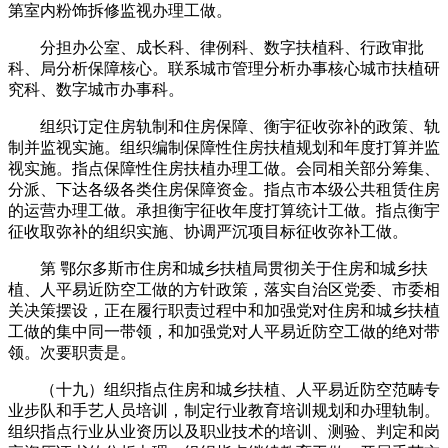
第室内粉饰拆修监视办理工做。
分担办公室、成长科、律例科、数字扶植科、行政审批
科、局分析保障核心。联系城市管理分析办事核心城市扶植研
究科、数字城市办事科。
组织订定住房轨制和住房保障、衡宇征收弥补的政策、轨
制并监视实施。组织编制保障性住房扶植规划和年度打算并监
视实施。指点保障性住房扶植办理工做。会同相关部分筹集、
分派、下达各级各类住房保障资金。指点市本级公共租赁住房
的运营办理工做。承担衡宇征收年度打算统计工做。指点衡宇
征收取弥补的组织实施、协调严沉项目标征收弥补工做。
第 鄂尔多斯市住房和城乡扶植局贯彻关于住房和城乡扶
植、人平易近防空工做的方针政策，落实自治区党委、市委相
关决策摆设，正在履行职责过程中和加强党对住房和城乡扶植
工做的集中同一带领，和加强党对人平易近防空工做的绝对带
领。次要职责是。
（十九）组织指点住房和城乡扶植、人平易近防空范畴专
业步队和手艺人员培训，制定行业教育培训规划和办理轨制。
组织指点行业从业资历以及职业技术的培训、测验、判定和岗