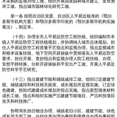
木采购的监视办理工做。组织开展国度园林城市建立、复查测
评工做。指点城市园林绿化研究工做。
第一条 按照自治区党委、自治区人平易近核准的《鄂尔
多斯市机构方案》和鄂尔多斯市印发的《鄂尔多斯市机构实施
看法》，制定本。
（十四）办理全市人平易近防空工程扶植。组织编制市本
级人平易近防空工程扶植规划，并协调纳入城市总体规划。担
任人平易近防空工程质量手艺指点和监视办理。指点监视城市
和根本设备扶植、地下空间开辟操纵中贯彻落实人平易近防空
要求。担任开展、查抄指点和监视办理人防工程扶植、办理、
安然平静转换、分析开辟操纵和平安出产工做。开展人平易近
防空科学手艺研究。
（十三）指点建建节能和城镇减排工做。组织订定建建节
能、城镇减排和科技相关政策、成长规划并监视实施。订定绿
色建建、拆卸式建建成长规划并指点实施。指点新型墙体材料
成长工做。指点和组织实施严沉建建节能项目、严沉科技项目
攻关和科技推广。
协帮局长担任物业办理、城镇老旧小区、建建节能、绿色
成长等方面工做。分担住房办理办事组和建建业办理办事组部