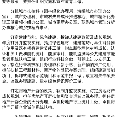
案等政策，并担任组织实施和宣布道育工做。
分担城市扶植科（园林绿化办理局、海绵城市办理办公
室）、城市办理科、市城村夫居成长推进核心、城市精细化办
理工做带领小组办公室、城市更新办公室。联系城市管理分析
办事核心城乡扶植办事科。
订定建建节能、绿色建建、拆卸式建建政策及成长规划、
年度打算并监视实施。指点绿色建材、建建范畴可再生能源推
广使用及既有栖身建建节能工做。指点新型墙体材料成长、认
证相关工做和能耗统计、能源审计、能耗监测等公共建建节能
监管系统扶植工做。组织行业科技合做、引朝上进步立异工
做，指点行业科技项目办理取和新手艺、新产物的推广使用，
担任扶植工程新材料、新产物的登记存案办理。组织建建节能
项目、拆卸式建建示范项目和示范申报工做，放置相关专项资
金。监视办理建建、建材绿色标识评价工做。
订定房地产开辟的政策、轨制并监视实施。订定房地财产
成长规划。担任房地产开辟扶植和资金运转监视办理。担任房
地产开辟企业的天分办理。承担房地产行业统计工做。承担房
地产开辟企业诚信系统扶植。
、政策律例、行政审批、数字住建、营商、维稳、政务公