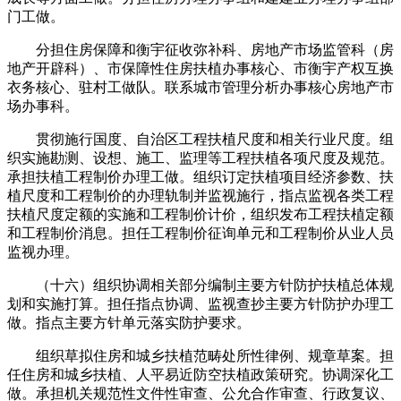
门工做。
分担住房保障和衡宇征收弥补科、房地产市场监管科（房
地产开辟科）、市保障性住房扶植办事核心、市衡宇产权互换
衣务核心、驻村工做队。联系城市管理分析办事核心房地产市
场办事科。
贯彻施行国度、自治区工程扶植尺度和相关行业尺度。组
织实施勘测、设想、施工、监理等工程扶植各项尺度及规范。
承担扶植工程制价办理工做。组织订定扶植项目经济参数、扶
植尺度和工程制价的办理轨制并监视施行，指点监视各类工程
扶植尺度定额的实施和工程制价计价，组织发布工程扶植定额
和工程制价消息。担任工程制价征询单元和工程制价从业人员
监视办理。
（十六）组织协调相关部分编制主要方针防护扶植总体规
划和实施打算。担任指点协调、监视查抄主要方针防护办理工
做。指点主要方针单元落实防护要求。
组织草拟住房和城乡扶植范畴处所性律例、规章草案。担
任住房和城乡扶植、人平易近防空扶植政策研究。协调深化工
做。承担机关规范性文件性审查、公允合作审查、行政复议、