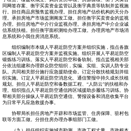
同网签存案、衡宇买卖资金监管以及衡宇典质等轨制并监视施
行。担任商品房预售监视办理。担任房地产估价机构的天分办
理。承担房地产市场监测阐发工做。担任衡宇买卖资金的监视
办理。担任房地产中介行业监视办理。承担房地产中介企业诚
信系统扶植。担任衡宇面积测绘办理工做。办理房地产市场消
息系统和小我住房消息系统。
组织编制市本级人平易近防空方案并组织实施，指点各旗
区编制人平易近防空方案并监视实施。组织开展人平易近防空
锻炼练习训练。落实人平易近防空和备轨制。指点监视相关部
分依法组建和办理群众防空组织，实编、实组、实训人防专业
队。共同相关部分施行应急援助使命。订定分散扶植规划并组
织实施。订定人平易近防空消息化、通信警报中持久成长扶植
规划。担任人平易近防空和备数据工程、“人防云”的扶植和办
理。组织指点人平易近防空通信跨区域援助步履练习训练。协
帮相关部分操纵人平易近防空通信、警报设备和消息收集平台
为日常平凡应急救援办事。
协帮局长担任房地产开辟和市场监管、住房保障、驻村包
联等方面工做。分担住房办理办事组部门工做。
（九）担任组织实施城市勘测、市政工程丈量、市政根本