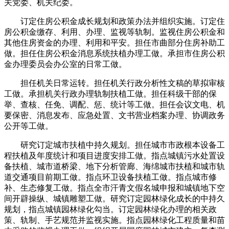
关党委、机关纪委。
订定住房公积金成长规划和政策办法并组织实施。订定住
房公积金缴存、利用、办理、监视等轨制。监视住房公积金和
其他住房资金的办理、利用和平安。担任市曲部分住房补助工
做。担任住房公积金消息系统扶植办理工做。承担市住房公积
金办理委员会办公室的日常工做。
担任机关日常运转。担任机关行政分析性文稿的草拟审核
工做。承担机关行政办理轨制扶植工做。担任科级干部的保
举、查核、任免、调配、惩、统计等工做。担任会议文电、机
要保密、消息发布、应急处置、文书营业档案办理、协调政务
公开等工做。
研究订定城市扶植中持久规划。担任城市市政根本设备工
程扶植及年度统计和项目进度安排工做。指点城镇污水处置设
备扶植、城市道桥梁、地下分析管廊、海绵城市扶植和城市轨
道交通项目前期工做。指点环卫设备扶植工做。指点城市修
补、生态修复工做。指点全市汗青文假名城申报和城镇地下空
间开辟操纵、城镇雕塑工做。研究订定园林绿化成长的中持久
规划，指点城镇园林绿化勾当。订定园林绿化办理的相关政
策、轨制、手艺规范并监视实施。指点园林绿化工程质量和苗