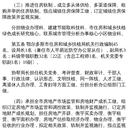
（三）推进住房轨制，成立多从体供给、多渠道保障、租
购并举的住房轨制。指点城镇住房保障工做，订定城镇住房保
障政策并监视实施。
分担物业办理科、建建节能取科技科、市住房和城乡扶植
绿色成长研究核心。联系城市管理分析办事核心小区物业科。
第五条 鄂尔多斯市住房和城乡扶植局机关行政编制45
名。设局长1名（兼任市人平易近防空办公室从任），副局长3
名；科级带领职数32名〔22正（含总工程师1名、机关党委专
职副1名）10副〕。
协帮局长担任机关党务、考评督查、财政审计、干部人
事、行政法律、认识形态、文明扶植、同一阵线、人才工做、
离退休人员办理、工青妇等方面工做。分担分析办公组部门工
做。
（四）承担全市房地产市场监管和房地财产成长工做。组
织订定房地产市场监管和调控政策、轨制并监视施行。订定房
地财产成长规划。担任房地产开辟、衡宇买卖办理、衡宇租
赁、衡宇面积办理、房地产估价取经济办理、物业办理、衡宇
征收的行业办理，拟定相关政策、轨制并监视施行。指点监视