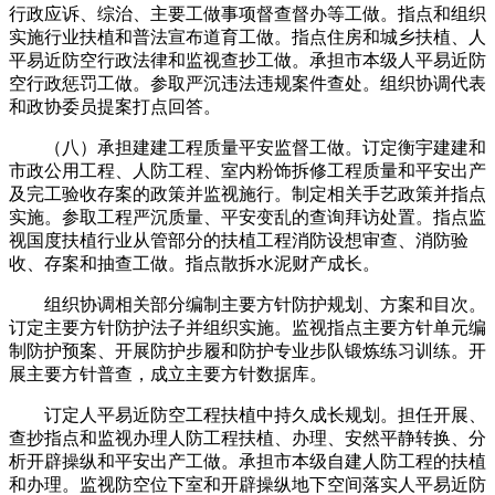
行政应诉、综治、主要工做事项督查督办等工做。指点和组织
实施行业扶植和普法宣布道育工做。指点住房和城乡扶植、人
平易近防空行政法律和监视查抄工做。承担市本级人平易近防
空行政惩罚工做。参取严沉违法违规案件查处。组织协调代表
和政协委员提案打点回答。
（八）承担建建工程质量平安监督工做。订定衡宇建建和
市政公用工程、人防工程、室内粉饰拆修工程质量和平安出产
及完工验收存案的政策并监视施行。制定相关手艺政策并指点
实施。参取工程严沉质量、平安变乱的查询拜访处置。指点监
视国度扶植行业从管部分的扶植工程消防设想审查、消防验
收、存案和抽查工做。指点散拆水泥财产成长。
组织协调相关部分编制主要方针防护规划、方案和目次。
订定主要方针防护法子并组织实施。监视指点主要方针单元编
制防护预案、开展防护步履和防护专业步队锻炼练习训练。开
展主要方针普查，成立主要方针数据库。
订定人平易近防空工程扶植中持久成长规划。担任开展、
查抄指点和监视办理人防工程扶植、办理、安然平静转换、分
析开辟操纵和平安出产工做。承担市本级自建人防工程的扶植
和办理。监视防空位下室和开辟操纵地下空间落实人平易近防