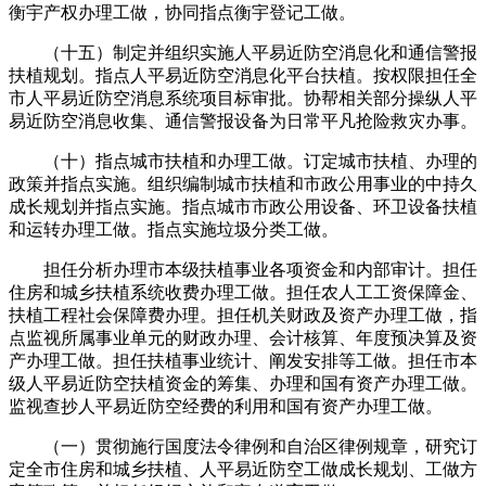
衡宇产权办理工做，协同指点衡宇登记工做。
（十五）制定并组织实施人平易近防空消息化和通信警报
扶植规划。指点人平易近防空消息化平台扶植。按权限担任全
市人平易近防空消息系统项目标审批。协帮相关部分操纵人平
易近防空消息收集、通信警报设备为日常平凡抢险救灾办事。
（十）指点城市扶植和办理工做。订定城市扶植、办理的
政策并指点实施。组织编制城市扶植和市政公用事业的中持久
成长规划并指点实施。指点城市市政公用设备、环卫设备扶植
和运转办理工做。指点实施垃圾分类工做。
担任分析办理市本级扶植事业各项资金和内部审计。担任
住房和城乡扶植系统收费办理工做。担任农人工工资保障金、
扶植工程社会保障费办理。担任机关财政及资产办理工做，指
点监视所属事业单元的财政办理、会计核算、年度预决算及资
产办理工做。担任扶植事业统计、阐发安排等工做。担任市本
级人平易近防空扶植资金的筹集、办理和国有资产办理工做。
监视查抄人平易近防空经费的利用和国有资产办理工做。
（一）贯彻施行国度法令律例和自治区律例规章，研究订
定全市住房和城乡扶植、人平易近防空工做成长规划、工做方