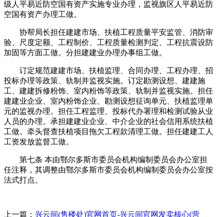
级人平易近防空国有资产实施专业办理，监视旗区人平易近防
空国有资产办理工做。
协帮局长担任建建市场、扶植工程质量平安监管、消防审
验、尺度定额、工程制价、工程质量检测判定、工程抗震设防
加固等方面工做。分担建建业办理办事组工做。
订定规范建建市场、扶植监理、合同办理、工程办理、招
投标办理等政策、轨制并监视实施。订定勘测设想、建建施
工、建建拆修粉饰、室内粉饰等政策、轨制并监视实施。担任
建建业企业、室内粉饰企业、勘测设想征询单元、扶植监理单
元的监视办理。担任工程监理、投标代办署理和检测试验从业
人员的办理。承担建建业企业、中介企业的社会信用系统扶植
工做。牵头督查扶植项目拖欠工程款清理工做。担任建建工人
工资发放监督工做。
第七条 本由鄂尔多斯市委员会机构编制委员会办公室担
任注释，其调整由鄂尔多斯市委员会机构编制委员会办公室按
法式打点。
上一篇：
兴云间(售楼处)官网首页-兴云间官网发卖核心(营