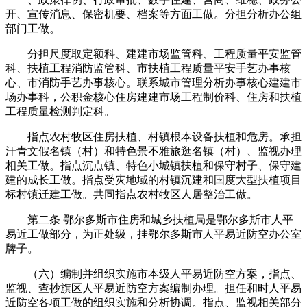
开、宣传消息、保密机要、档案等方面工做。分担分析办公组
部门工做。
分担尺度取定额科、建建市场监管科、工程质量平安监管
科、扶植工程消防监管科、市扶植工程质量平安手艺办事核
心、市消防手艺办事核心。联系城市管理分析办事核心建建市
场办事科，公积金核心住房建建市场工程制价科、住房和扶植
工程质量检测判定科。
指点农村牧区住房扶植、村镇根本设备扶植和危房。承担
汗青文假名镇（村）和特色景不雅旅逛名镇（村）、监视办理
相关工做。指点沉点镇、特色小城镇扶植和保守村子、保守建
建的成长工做。指点受灾地域的村镇沉建和国度大型扶植项目
标村镇迁建工做。共同指点农村牧区人居整治工做。
第二条 鄂尔多斯市住房和城乡扶植局是鄂尔多斯市人平
易近工做部分，为正处级，挂鄂尔多斯市人平易近防空办公室
牌子。
（六）编制并组织实施市本级人平易近防空方案，指点、
监视、查抄旗区人平易近防空方案编制办理。担任和时人平易
近防空各项工做的组织实施和分析协调。指点、监视相关部分