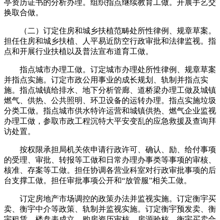
亭资历证书的分析办理。组织指点继续教育工做。开展手艺交
换取合做。
（二）订定住房和城乡扶植范畴处所性律例、规章草案。
担任住房和城乡扶植、人平易近防空行政审批和法律监视。指
点和开展行业扶植以及普法宣布道育工做。
指点城市办理工做。订定城市办理处所性律例、规章草案
并指点实施。订定市政公用事业的成长规划、轨制并指点实
施。指点城镇给排水、地下分析管廊、道桥梁办理工做及城镇
燃气、供热、公共照明、环卫设备的运转办理。指点实施垃圾
分类工做。指点城市供水特许运营和城镇供热、燃气企业监视
办理工做，参取市政工程沉特大平安变乱的应急救援及查询拜
访处置。
按权限承担局机关依申请行政许可、确认、励、给付事项
的受理、审批、转报等工做和日常办理办事类等事项的审核、
核准、存案等工做。担任协调各营业科室对行政审批事项的后
台支撑工做。担任审批事项公开和“放管服”相关工做。
订定房地产市场调控的政策办法并监视实施。订定衡宇买
卖、衡宇中介等政策、轨制并监视实施。订定衡宇预发卖、衡
宇租赁、楼盘表成立、购房资历审核、房源验核、衡宇买卖合