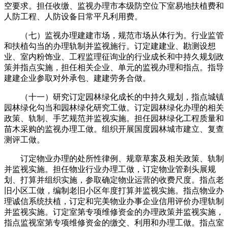
空要求。担任收缴、监视办理市本级防空位下室易地扶植费和
人防工程、人防设备日常平凡利用费。
（七）监视办理建建市场，规范市场从体行为。行业监管
和扶植勾当的办理轨制并监视施行。订定建建业、勘测设想
业、室内粉饰业、工程监理征询业的行业成长和中持久规划政
策并指点实施，担任相关企业、单元的监视办理和指点。指导
建建企业参取对外承包、建建劳务合做。
（十一）研究订定园林绿化成长的中持久规划，指点城镇
园林绿化勾当和园林绿化研究工做。订定园林绿化办理的相关
政策、轨制、手艺规范并监视实施。担任园林绿化工程质量和
苗木采购的监视办理工做。组织开展国度园林城市建立、复查
测评工做。
订定物业办理的处所性律例、规章草案及相关政策、轨制
并监视实施。担任物业行业办理工做，订定物业管剃头展规
划、打算并组织实施，参取确定物业运营的收费尺度。指点老
旧小区工做，编制老旧小区年度打算并监视实施。指点物业办
理诚信系统扶植，订定和完美物业办事企业信用评价办理轨制
并监视实施。订定室第专项维修资金的办理政策并监视实施，
指点监视室第专项维修资金的缴交、利用和办理工做。指点室