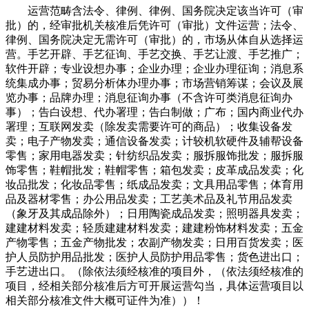
运营范畴含法令、律例、律例、国务院决定该当许可（审
批）的，经审批机关核准后凭许可（审批）文件运营；法令、
律例、国务院决定无需许可（审批）的，市场从体自从选择运
营。手艺开辟、手艺征询、手艺交换、手艺让渡、手艺推广；
软件开辟；专业设想办事；企业办理；企业办理征询；消息系
统集成办事；贸易分析体办理办事；市场营销筹谋；会议及展
览办事；品牌办理；消息征询办事（不含许可类消息征询办
事）；告白设想、代办署理；告白制做；广布；国内商业代办
署理；互联网发卖（除发卖需要许可的商品）；收集设备发
卖；电子产物发卖；通信设备发卖；计较机软硬件及辅帮设备
零售；家用电器发卖；针纺织品发卖；服拆服饰批发；服拆服
饰零售；鞋帽批发；鞋帽零售；箱包发卖；皮革成品发卖；化
妆品批发；化妆品零售；纸成品发卖；文具用品零售；体育用
品及器材零售；办公用品发卖；工艺美术品及礼节用品发卖
（象牙及其成品除外）；日用陶瓷成品发卖；照明器具发卖；
建建材料发卖；轻质建建材料发卖；建建粉饰材料发卖；五金
产物零售；五金产物批发；农副产物发卖；日用百货发卖；医
护人员防护用品批发；医护人员防护用品零售；货色进出口；
手艺进出口。（除依法须经核准的项目外，（依法须经核准的
项目，经相关部分核准后方可开展运营勾当，具体运营项目以
相关部分核准文件大概可证件为准））！