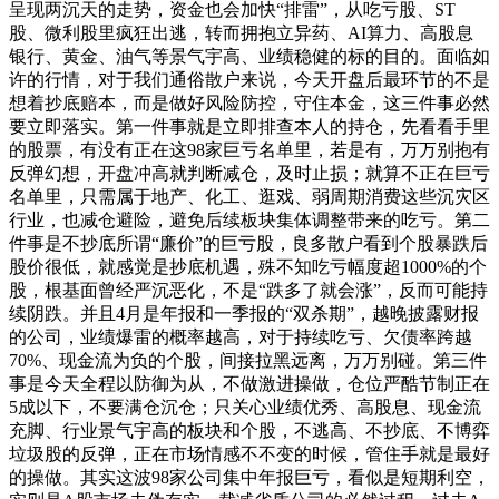
呈现两沉天的走势，资金也会加快“排雷”，从吃亏股、ST
股、微利股里疯狂出逃，转而拥抱立异药、AI算力、高股息
银行、黄金、油气等景气宇高、业绩稳健的标的目的。面临如
许的行情，对于我们通俗散户来说，今天开盘后最环节的不是
想着抄底赔本，而是做好风险防控，守住本金，这三件事必然
要立即落实。第一件事就是立即排查本人的持仓，先看看手里
的股票，有没有正在这98家巨亏名单里，若是有，万万别抱有
反弹幻想，开盘冲高就判断减仓，及时止损；就算不正在巨亏
名单里，只需属于地产、化工、逛戏、弱周期消费这些沉灾区
行业，也减仓避险，避免后续板块集体调整带来的吃亏。第二
件事是不抄底所谓“廉价”的巨亏股，良多散户看到个股暴跌后
股价很低，就感觉是抄底机遇，殊不知吃亏幅度超1000%的个
股，根基面曾经严沉恶化，不是“跌多了就会涨”，反而可能持
续阴跌。并且4月是年报和一季报的“双杀期”，越晚披露财报
的公司，业绩爆雷的概率越高，对于持续吃亏、欠债率跨越
70%、现金流为负的个股，间接拉黑远离，万万别碰。第三件
事是今天全程以防御为从，不做激进操做，仓位严酷节制正在
5成以下，不要满仓沉仓；只关心业绩优秀、高股息、现金流
充脚、行业景气宇高的板块和个股，不逃高、不抄底、不博弈
垃圾股的反弹，正在市场情感不不变的时候，管住手就是最好
的操做。其实这波98家公司集中年报巨亏，看似是短期利空，