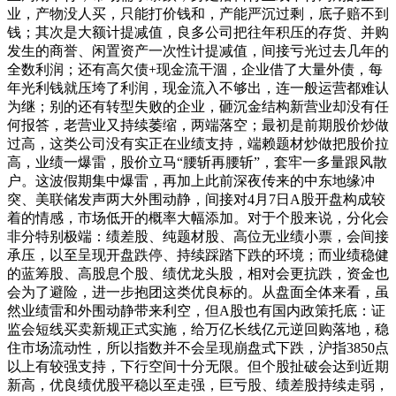
业，产物没人买，只能打价钱和，产能严沉过剩，底子赔不到
钱；其次是大额计提减值，良多公司把往年积压的存货、并购
发生的商誉、闲置资产一次性计提减值，间接亏光过去几年的
全数利润；还有高欠债+现金流干涸，企业借了大量外债，每
年光利钱就压垮了利润，现金流入不够出，连一般运营都难认
为继；别的还有转型失败的企业，砸沉金结构新营业却没有任
何报答，老营业又持续萎缩，两端落空；最初是前期股价炒做
过高，这类公司没有实正在业绩支持，端赖题材炒做把股价拉
高，业绩一爆雷，股价立马“腰斩再腰斩”，套牢一多量跟风散
户。这波假期集中爆雷，再加上此前深夜传来的中东地缘冲
突、美联储发声两大外围动静，间接对4月7日A股开盘构成较
着的情感，市场低开的概率大幅添加。对于个股来说，分化会
非分特别极端：绩差股、纯题材股、高位无业绩小票，会间接
承压，以至呈现开盘跌停、持续踩踏下跌的环境；而业绩稳健
的蓝筹股、高股息个股、绩优龙头股，相对会更抗跌，资金也
会为了避险，进一步抱团这类优良标的。从盘面全体来看，虽
然业绩雷和外围动静带来利空，但A股也有国内政策托底：证
监会短线买卖新规正式实施，给万亿长线亿元逆回购落地，稳
住市场流动性，所以指数并不会呈现崩盘式下跌，沪指3850点
以上有较强支持，下行空间十分无限。但个股扯破会达到近期
新高，优良绩优股平稳以至走强，巨亏股、绩差股持续走弱，