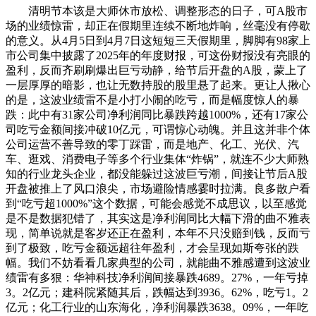
清明节本该是大师休市放松、调整形态的日子，可A股市
场的业绩惊雷，却正在假期里连续不断地炸响，丝毫没有停歇
的意义。从4月5日到4月7日这短短三天假期里，脚脚有98家上
市公司集中披露了2025年的年度财报，可这份财报没有亮眼的
盈利，反而齐刷刷爆出巨亏动静，给节后开盘的A股，蒙上了
一层厚厚的暗影，也让无数持股的股里悬了起来。更让人揪心
的是，这波业绩雷不是小打小闹的吃亏，而是幅度惊人的暴
跌：此中有31家公司净利润同比暴跌跨越1000%，还有17家公
司吃亏金额间接冲破10亿元，可谓惊心动魄。并且这并非个体
公司运营不善导致的零丁踩雷，而是地产、化工、光伏、汽
车、逛戏、消费电子等多个行业集体“炸锅”，就连不少大师熟
知的行业龙头企业，都没能躲过这波巨亏潮，间接让节后A股
开盘被推上了风口浪尖，市场避险情感霎时拉满。良多散户看
到“吃亏超1000%”这个数据，可能会感觉不成思议，以至感觉
是不是数据犯错了，其实这是净利润同比大幅下滑的曲不雅表
现，简单说就是客岁还正在盈利，本年不只没赔到钱，反而亏
到了极致，吃亏金额远超往年盈利，才会呈现如斯夸张的跌
幅。我们不妨看看几家典型的公司，就能曲不雅感遭到这波业
绩雷有多狠：华神科技净利润间接暴跌4689。27%，一年亏掉
3。2亿元；建科院紧随其后，跌幅达到3936。62%，吃亏1。2
亿元；化工行业的山东海化，净利润暴跌3638。09%，一年吃