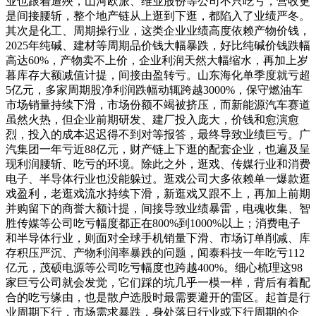
业也跟着遭殃，山河欧派、维业股份等公司不只吃亏，营收更
是间接腰斩，整个地产链从上逛到下逛，都陷入了业绩严冬。
其次是化工、周期操行业，这类企业业绩高度依赖产物价钱，
2025年纯碱、建材等周期品价钱大幅暴跌，好比纯碱价钱跌幅
高达60%，产物卖不上价，企业利润天然大幅缩水，再加上岁
暮库存大额减值计提，间接由盈转亏。山东海化单季度就亏超
5亿元，多家周期股净利润跌幅动辄跨越3000%，保守燃油车
市场销量持续下滑，市场份额不竭被挤压，而新能源汽车赛道
虽然火热，但企业前期研发、建厂投入庞大，价钱和愈演愈
烈，投入的成本迟迟得不到对等报答，最终导致业绩巨亏。广
汽集团一年亏近88亿元，财产链上下逛的配套企业，也遍及呈
现利润腰斩、吃亏的环境。除此之外，逛戏、传媒行业和消费
电子、半导体行业也没能躲过。逛戏公司大多依赖单一爆款逛
戏盈利，老逛戏流水持续下滑，新逛戏又跟不上，再加上前期
并购留下的商誉大额计提，间接导致业绩暴雷，电魂收集、智
胜传媒等公司吃亏幅度都正在800%到1000%以上；消费电子
和半导体行业，则面对全球手机销量下滑、市场订单削减、库
存积压严沉、产物利润率暴跌的问题，闻泰科技一年吃亏112
亿元，茂硕电源等公司吃亏幅度也跨越400%。细心梳理这98
家巨亏公司就会发觉，它们踩的坑几乎一模一样，背后有着配
合的吃亏缘由，也是散户选股时最需要避开的雷区。起首是行
业周期下行，市场需求暴跌，身处落日行业或下行周期的企