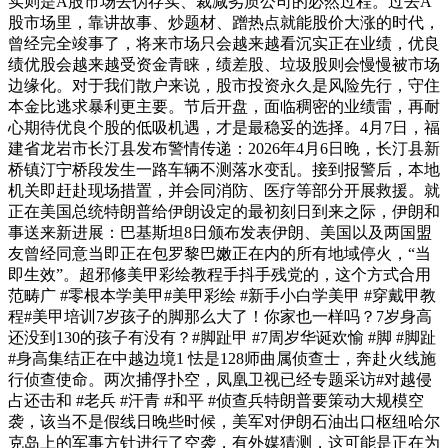
实则是A股市场去伪存实、裁减劣质公司的必然过程。过去A
股市场里，靠讲故事、炒题材、蹭热点就能股价大涨的时代，
曾经完全竣事了，将来市场只会越来越看沉实正在业绩，优良
绩优股会越来越受资金青睐，绩差股、垃圾股则会慢慢被市场
边缘化。对于我们散户来说，股市投资永久是风险先行，守住
本金比逃求暴利更主要。节后开盘，面临稠密的业绩雷，再耐
心期待优良个股的低吸机遇，才是最稳妥的选择。4月7日，福
建省龙岩市长汀县发布警情传递：2026年4月6日晚，长汀县新
桥镇汀宁桥段发生一路车辆不测落水变乱。接到报警后，本地
机关即赶赴现场措置，并会同消防、医疗等部分开展救援。就
正在美国总统特朗普给伊朗设定的最初刻日到来之际，伊朗和
事送来新进展：巴基斯坦8日颁布发表伊朗、美国以及两国盟
友曾经同意当即正在包罗黎巴嫩正在内的所有地域停火，“当
即生效”。超邪修美甲彩绘教程手抖手残党的，这个方式合用
范畴广 #零根本学美甲#美甲彩绘 #新手小白学美甲 #穿戴甲教
程#美甲培训7岁孩子的脚那么大了！你家也一样吗？7岁身高
还没到130的孩子有没有？#脚趾甲 #7周岁华诞欢愉 #脚 #脚趾
#身高集结正在中越边境1 怯是128师曲属侦查士，奔赴火线施
行侦查使命。两次捕俘扑空，凤凰卫视已经专题采访#对越侵
占还击和 #老兵 #汗青 #和平 #侦查兵特朗普要策动大规模空
袭，该当不是假线日晚些时候，美军对伊朗石油出口枢纽哈尔
克岛上的军事方针进行了空袭，有外媒猜测，这可能是正在为