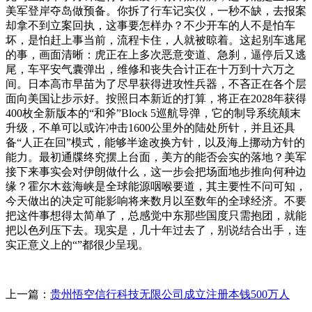
美军登岸夺岛做预备。你拆了行车记实仪，一秒不缺，去报案
却拿不到立案回执，这事要怎样办？不少开车的人不是怕车
坏，是怕赶上事当前，流程卡住，人就被晾着。这起别车逃尾
的事，画面清晰：虎正在上多次恶意变道、急刹，逼停后又逃
尾，车平安气囊弹出，维修和丧失合计正在十万到十六万之
间。日本高市早苗为了尽早获得进攻性兵器，不吝正在各个层
面向美国让步示好。按照日本新近的打算，将正在2028年获得
400枚全新版本的“和斧”Block 5巡航导弹，它的制导系统颠末
升级，不单可以或许冲击1600公里外的陆处所针，并且还具
备“人正在回”模式，能够半途改换方针，以及海上挪动方针的
能力。最初通牒终究摆上台面，美方的能否会实的落地？美军
接下来事实会对伊朗做什么，这一步会把场面地步推向何种边
缘？霍尔木兹海峡是全球能源咽喉要道，其主要性不问可知，
今天做出的决定可能影响将来数月以至数年的全球经济。不要
把这件事想得太简单了，总感觉中东那些国度只需抱团，就能
把以色列压下去。现实是，几十年过去了，别说结合出手，连
实正意义上的“”都很少呈现。
上一篇：
贵州悟空信行科技无限公司成立注册本钱500万人