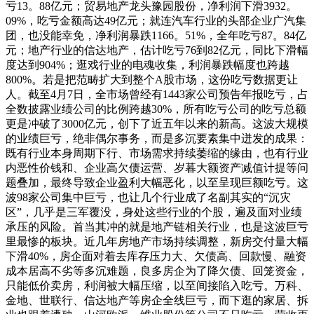
亏13。88亿元；贸易地产龙头豫园股份，净利润下滑3932。
09%，吃亏金额高达49亿元；就连汽车行业的头部企业广汽集
团，也没能幸免，净利润暴跌1166。51%，全年吃亏87。84亿
元；地产行业的信达地产，估计吃亏76到82亿元，同比下滑幅
度达到904%；逛戏行业的电魂收集，利润暴跌幅度也跨越
800%。若是把范畴扩大到整个A股市场，这份吃亏数据更让
人。截至4月7日，全市场曾经有1443家公司预告年报吃亏，占
全数披露业绩公司的比例跨越30%，所有吃亏公司的吃亏总额
更是冲破了3000亿元，创下了近五年以来的新高。这波大规模
的业绩巨亏，绝非偶尔事务，而是多沉要素集中迸发的成果：
既有行业本身周期下行、市场需求持续萎缩的缘由，也有行业
内恶性价钱和、企业高欠债运营、岁暮大额资产减值计提等问
题叠加，最终导致企业盈利大幅恶化，以至呈现巨额吃亏。这
波98家公司集中巨亏，也让几个行业成了名副其实的“沉灾
区”，几乎是三军覆没，身处这些行业的个股，遍及面对业绩
承压的风险。首当其冲的就是地产链相关行业，也是这波巨亏
里最惨的板块。近几年房地产市场持续调整，新房交付量大幅
下滑40%，房企面对着去库存压力大、欠债高、回款慢、融资
成本居高不劣等多沉难题，良多房企为了降欠债、回笼资金，
只能低价卖房，利润被大幅压缩，以至间接陷入吃亏。万科、
金地、世联行、信达地产等房企全线巨亏，而下逛的家居、拆