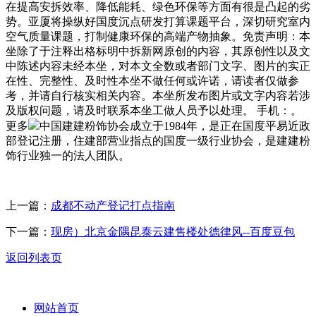
在提高安拆效率、降低能耗、绿色环保等方面有很是凸起的劣
势。亚厦将操纵好国度沉点研发打算课题平台，深切研究室内
空气质量课题，打制健康环保的高端产物抽象。免责声明：本
坐除了于注释出格标明中拆新网原创的内容，其原创性以及文
中陈述内容未经本坐，对本文全数或者部门文字、图片的实正
在性、完整性、及时性本坐不做任何或许诺，请读者仅做参
考，并请自行核实相关内容。本坐所发布图片或文字内容若涉
及版权问题，请及时联系本坐工做人员予以处理。 手机：。
更多
中国建建粉饰协会成立于1984年，是正在国度平易近政
部登记注册，住建部营业指点的国度一级行业协会，是建建粉
饰行业独一的法人团队。
上一篇：
成都不动产登记打点指南
下一篇：
现房）北京金隅昆泰云建售楼处德律风--百度豆包
返回列表页
网站首页