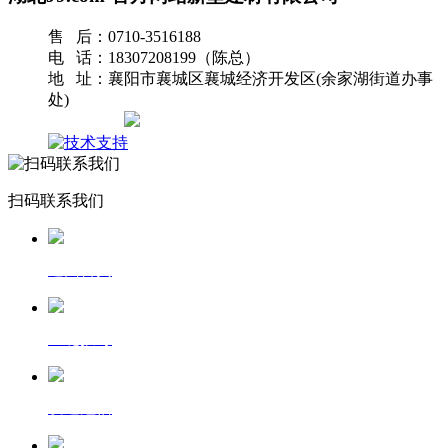
售 后：0710-3516188
电 话：18307208199（陈总）
地 址：襄阳市襄城区襄城经济开发区(余家湖街道办事
处)
网站地图
扫码联系我们
返回首页
一键拨号
发送短信