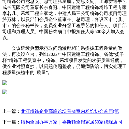
司粉饰公司党总支、总司理张星鹏，党总支副、上海爱迪手艺
成长无限公司董事长余春冠，中国建建工程粉饰粉饰工程专家
李若凡、幕墙工程专家龙，中建八局三公司粉饰公司项目司理
於万林，以及部门会员企业董事长、总司理，各设区市（县、
市）的会长秘书长，会员企业分督工程手艺的担任人、项目部
司理和办理人员、中国粉饰项目申报担任人等500余人加入会
议。
会议延续典型示范取问题激励相连系提拔工程质量的做
法，再次设立台，列出2022年中国建建工程粉饰、省优“扬子
杯”粉饰工程复查中，粉饰、幕墙项目发觉的次要质量通病，
供企业对照查抄，以问题倒题整改，促通病防治，切实处理工
程质量扶植中的“质量”。
上一篇：
龙江粉饰企业高峰论坛暨省室内粉饰协会首届(第
下一篇：
结构全国办事万家｜嘉斯顿全铝家居50家旗舰店同