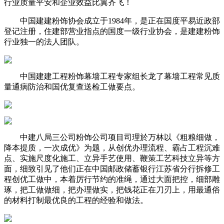
行业质量平安和企业效益比翼齐飞！
中国建建粉饰协会成立于1984年，是正在国度平易近政部
登记注册，住建部营业指点的国度一级行业协会，是建建粉饰
行业独一的法人团队。
中国建建工程粉饰幕墙工程专家组长龙了幕墙工程常见质
量通病防治和国优复查送检工做要点。
中建八局三公司粉饰公司项目司理於万林以《粗粮细做，
降本提质，一次成优》为题，从创优办理流程、霸占工程沉难
点、实施尺度化施工、立异手艺使用、鞭策工艺科技立异等方
面，细致引见了他们正在中国邮政储蓄银行江苏省分行拆修工
程创优工做中，本着厉行节约的准绳，通过大面把控，细部雕
琢，把工做做细，把办理做实，把钱花正在刀刃上，用最通俗
的材料打制最优良的工程的经验和做法。