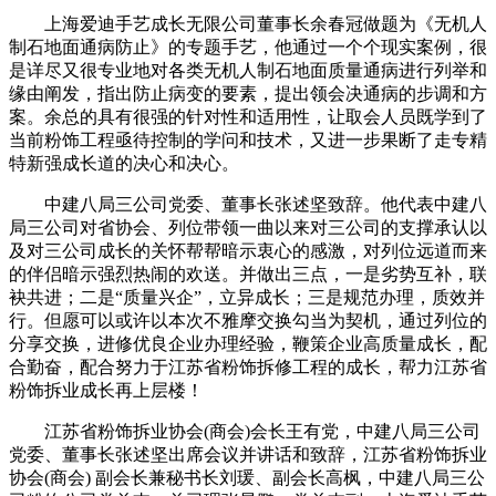
上海爱迪手艺成长无限公司董事长余春冠做题为《无机人
制石地面通病防止》的专题手艺，他通过一个个现实案例，很
是详尽又很专业地对各类无机人制石地面质量通病进行列举和
缘由阐发，指出防止病变的要素，提出领会决通病的步调和方
案。余总的具有很强的针对性和适用性，让取会人员既学到了
当前粉饰工程亟待控制的学问和技术，又进一步果断了走专精
特新强成长道的决心和决心。
中建八局三公司党委、董事长张述坚致辞。他代表中建八
局三公司对省协会、列位带领一曲以来对三公司的支撑承认以
及对三公司成长的关怀帮帮暗示衷心的感激，对列位远道而来
的伴侣暗示强烈热闹的欢送。并做出三点，一是劣势互补，联
袂共进；二是“质量兴企”，立异成长；三是规范办理，质效并
行。但愿可以或许以本次不雅摩交换勾当为契机，通过列位的
分享交换，进修优良企业办理经验，鞭策企业高质量成长，配
合勤奋，配合努力于江苏省粉饰拆修工程的成长，帮力江苏省
粉饰拆业成长再上层楼！
江苏省粉饰拆业协会(商会)会长王有党，中建八局三公司
党委、董事长张述坚出席会议并讲话和致辞，江苏省粉饰拆业
协会(商会) 副会长兼秘书长刘瑗、副会长高枫，中建八局三公