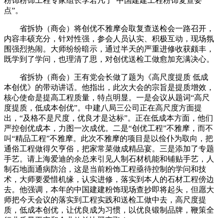
粉饰粉饰工程专家组长李若凡了“中国建建工程粉饰复查要
点”。
省拆协（商会）将创优不雅摩会取复查送检会一路召开，
内容丰硕充分，针对性强，参会人员认实、积极互动，现场氛
围强烈热闹。大师纷纷暗示，通过半天的严重进修收获颇丰，
既学到了学问，也理清了思，对创优送检工做愈加充满决心。
省拆协（商会）王有党会长做了题为《高尺度提质 低成
本创优》的带动讲话。他指出，此次大会的宗旨是提质增效，
核心使命是提高工程质量，特点明显。一是会议从题词“高尺
度提质，低成本创优”。中建八局三公司正在高尺度方面提
出，“及格不是尺度，优良才是达标”。正在低成本方面，他们
严控创优成本，力图一次成优。二是“创优工程”不雅摩，而不
叫“精品工程”不雅摩。此次不雅摩的项目是以俭仆为取向，把
通俗工程做得欠亨俗，把家常菜做成精品宴。三是添加了专题
手艺。请上海爱迪的余总来引见人制石材机能和铺贴手艺，人
制石地面通病防治，这是当前粉饰工程亟待控制的学问和技
术，大师要爱惜机缘，认实进修，落实到本人的石材工程傍边
去。他强调，本年的中国建建粉饰现场查抄即将起头，但愿大
师把今天会议的落实到工程实践和送检工做中去，高尺度提
质，低成本创优，让优良成为习惯，以优良锻制品牌，鞭策全