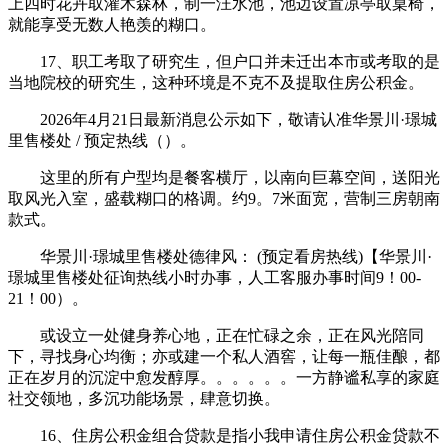
上四时花卉取灌木森林，制一汪水池，池边设置凉亭取桌椅，
就能享受无数人艳羡的糊口。
17、职工考取了研究生，但户口并未迁出本市或考取的是
当地院校的研究生，这种环境是不克不及提取住房公积金。
2026年4月21日最新消息公示如下，敬请认准华景川·璟城
里售楼处 / 预定热线（）。
这里的所有户型均是餐客横厅，以南向巨幕空间，送阳光
取风光入室，盛载糊口的格调。约9。7米面宽，营制三房朝南
款式。
华景川·璟城里售楼处德律风： (预定看房热线)【华景川·
璟城里售楼处征询热线小时办事，人工客服办事时间9！00-
21！00）。
或设立一处健身养心地，正在忙碌之余，正在风光陪同
下，寻找身心均衡；亦或建一个私人酒窖，让每一瓶佳酿，都
正在岁月的沉淀中愈发醇厚。。。。。。一方静谧私享的家庭
社交领地，多沉功能场景，肆意切换。
16、住房公积金组合贷款是指小我申请住房公积金贷款不