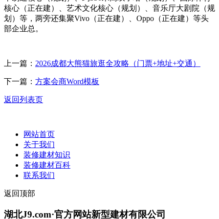
核心（正在建）、艺术文化核心（规划）、音乐厅大剧院（规
划）等，两旁还集聚Vivo（正在建）、Oppo（正在建）等头
部企业总。
上一篇：
2026成都大熊猫旅逛全攻略（门票+地址+交通）
下一篇：
方案会商Word模板
返回列表页
网站首页
关于我们
装修建材知识
装修建材百科
联系我们
返回顶部
湖北J9.com·官方网站新型建材有限公司