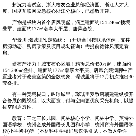
超沉力尝试室、浙大校友企业总部经济园、浙江人才大
厦、国度互联网应急核心浙江分核心，已悉数开建。
产物是板块内首个唐风院墅，涵盖建面约154-246㎡揽境
叠墅、建面约177㎡奢享大平层、唐风合院。
华景川·璟城里预定热线：（开辟商间接联系体例，支撑
房源动态、购房政策及项目规划征询）需提前德律风预定看
房。
硬核产物力！城市核心区域！精拆总价450万起，建面约
154-246㎡叠排、建面约177㎡奢享大平层、唐风合院满脚中产
置业者对于改善室第的全数想象。璟珹里将于12月初次推出30
套叠排。
有一种宽境糊口，叫璟珹里，璟珹里罗致唐朝建建纵横开
合舒展的既视感，以大面宽，付与空间更优良采光机能，以提
拔空间通透性。
教育：三之三长儿园、闲林核心小学、闲林中学、英特外
国语学校、杭州金成外国语长儿园和小学、杭州育海外国语学
校(小学初中)等（本材料中学校消息仅供引见，不做入学许