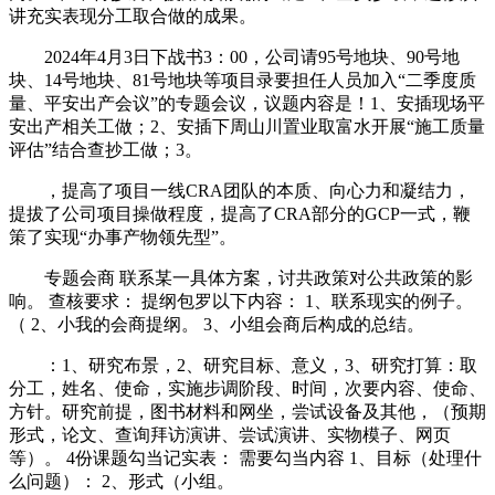
讲充实表现分工取合做的成果。
2024年4月3日下战书3：00，公司请95号地块、90号地
块、14号地块、81号地块等项目录要担任人员加入“二季度质
量、平安出产会议”的专题会议，议题内容是！1、安插现场平
安出产相关工做；2、安插下周山川置业取富水开展“施工质量
评估”结合查抄工做；3。
，提高了项目一线CRA团队的本质、向心力和凝结力，
提拔了公司项目操做程度，提高了CRA部分的GCP一式，鞭
策了实现“办事产物领先型”。
专题会商 联系某一具体方案，讨共政策对公共政策的影
响。 查核要求： 提纲包罗以下内容： 1、联系现实的例子。
（ 2、小我的会商提纲。 3、小组会商后构成的总结。
：1、研究布景，2、研究目标、意义，3、研究打算：取
分工，姓名、使命，实施步调阶段、时间，次要内容、使命、
方针。研究前提，图书材料和网坐，尝试设备及其他，（预期
形式，论文、查询拜访演讲、尝试演讲、实物模子、网页
等）。 4份课题勾当记实表： 需要勾当内容 1、目标（处理什
么问题）： 2、形式（小组。