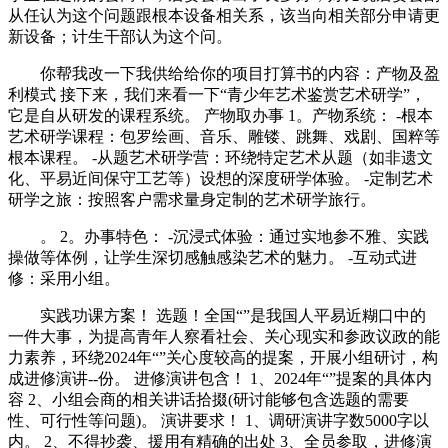
从任认为这个问题跟根本设备相关系，该当向相关部分申请更
新设备；计生干部认为这个问。
你帮我改一下我供给给你的项目打算书的内容：产物及盈
利模式 接下来，我们来看一下“青少年艺术鉴赏艺术研学”，
它是自从研发的课程系统。 产物取办事 1。产物系统： -根本
艺术研学课程：包罗绘画、音乐、雕镂、跳舞、戏剧、国粹等
根本课程。 -从题艺术研学营：环绕特定艺术从题（如非遗文
化、平易近间保守工艺等）设想的深度研学体验。 -定制艺术
研学之旅：按照客户需求量身定制的艺术研学旅行。
。 2。办事特色： -沉浸式体验：通过实地参不雅、实践
操做等体例，让学生深切感触感染艺术的魅力。 -互动式进
修：采用小组。
实践功课方案！ 选题！全国“”是我国人平易近糊口中的
一件大事，为提高青年人察看社会、关心现实和参政议政的能
力素养，环绕2024年“”关心度较高的提案，开展小组研讨，构
成进修演讲--份。 进修演讲包含！ 1、2024年“”提案的具体内
容 2、小组会商的相关讲话拾掇(研讨能够包含选题的需要
性、可行性等问题)。 演讲要求！ 1、调研演讲字数5000字以
内。 2、不得抄袭、援用有精确的出处 3、全员参取，进修演