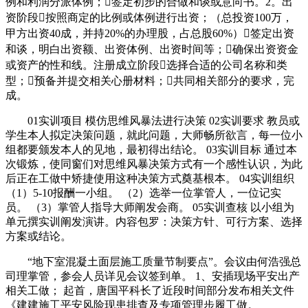
例和利润分派体例；签定初步的合做和谈或意向书。2。出
资阶段按照商定的比例或体例进行出资；（总投资100万，
甲方出资40成，并持20%的办理股，占总股60%）签定出资
和谈，明白出资额、出资体例、出资时间等；确保出资资金
或资产的性和线。注册成立阶段选择合适的公司名称和类
型；预备并提交相关心册材料；共同相关部分的要求，完
成。
01实训项目 模仿思维风暴法进行决策 02实训要求 教员或
学生本人拟定决策问题，就此问题，大师畅所欲言，每一位小
组都要颁发本人的见地，最初得出结论。 03实训目标 通过本
次锻炼，使同窗们对思维风暴决策方式有一个感性认识，为此
后正在工做中矫捷使用这种决策方式奠基根本。 04实训组织
（1）5-10报酬一小组。 （2）选举一位掌管人，一位记实
员。 （3）掌管人指导大师阐发会商。 05实训查核 以小组为
单元撰实训阐发演讲。内容包罗：决策方针、可行方案、选择
方案或结论。
“地下室混凝土面层施工质量节制要点”。会议由何浩强总
司理掌管，参会人员详见会议签到单。 1、安插现场平安出产
相关工做； 起首，唐国平科长了近段时间部分发布相关文件
《建建施工平安风险现患排查及专项管理步履工做。