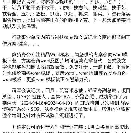
年工做报告请示，对标李总提出的“三干、四扶、五抓”（三
干：让员工想干会干敢干。四扶：扶志气、扶聪慧、扶手艺、
扶资金。五抓：放松、抓稳、抓细、抓深、抓实。）进行落实
报告请示，提出当前存正在的问题和坚苦、下一步焦点落实行
动以及具体保障。
行政事业单元内部节制扶植专题会议记实会商内部节制工
做方案-健全。。。
熊猫办公专注精品Word模板，为您供给方案会商Word模
板下载，方案会商word及图片均可编纂点窜替代，公式及文
字也能够添加删除等编纂操做，免费注册，一键下载。平台同
时也供给商务word模板，简历word，word培训等各类各样的
word模板，更多word模板就正在熊猫办公。
请写会议记实，四月，凯普顿总裁，经管办副总裁，项目
总监，QA/QC担任人，全体CRA，齐聚合肥，成功举办了为
期两天（2024-04-18至2024-04-19）的CRA培训 此次培训内容
慎密连系公司SOP、法令律例及现实操做环境，培训内容筋膜
整个培训会针对临床试验全流程进行了。
并确定公司的运营方针和营业范畴；明白各自的出资比