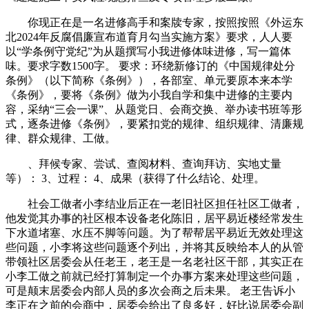
你现正在是一名进修高手和案牍专家，按照按照《外运东
北2024年反腐倡廉宣布道育月勾当实施方案》要求，人人要
以“学条例守党纪”为从题撰写小我进修体味进修，写一篇体
味。要求字数1500字。 要求：环绕新修订的《中国规律处分
条例》（以下简称《条例》），各部室、单元要原本来本学
《条例》，要将《条例》做为小我自学和集中进修的主要内
容，采纳“三会一课”、从题党日、会商交换、举办读书班等形
式，逐条进修《条例》，要紧扣党的规律、组织规律、清廉规
律、群众规律、工做。
、拜候专家、尝试、查阅材料、查询拜访、实地丈量
等）： 3、过程： 4、成果（获得了什么结论、处理。
社会工做者小李结业后正在一老旧社区担任社区工做者，
他发觉其办事的社区根本设备老化陈旧，居平易近楼经常发生
下水道堵塞、水压不脚等问题。为了帮帮居平易近无效处理这
些问题，小李将这些问题逐个列出，并将其反映给本人的从管
带领社区居委会从任老王，老王是一名老社区干部，其实正在
小李工做之前就已经打算制定一个办事方案来处理这些问题，
可是颠末居委会内部人员的多次会商之后未果。 老王告诉小
李正在之前的会商中，居委会给出了良多好，好比说居委会副