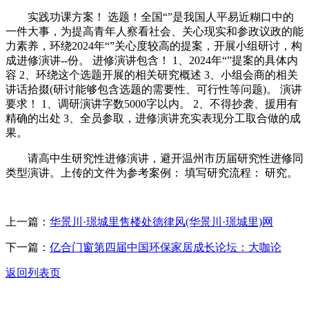
实践功课方案！ 选题！全国“”是我国人平易近糊口中的
一件大事，为提高青年人察看社会、关心现实和参政议政的能
力素养，环绕2024年“”关心度较高的提案，开展小组研讨，构
成进修演讲--份。 进修演讲包含！ 1、2024年“”提案的具体内
容 2、环绕这个选题开展的相关研究概述 3、小组会商的相关
讲话拾掇(研讨能够包含选题的需要性、可行性等问题)。 演讲
要求！ 1、调研演讲字数5000字以内。 2、不得抄袭、援用有
精确的出处 3、全员参取，进修演讲充实表现分工取合做的成
果。
请高中生研究性进修演讲，避开温州市历届研究性进修同
类型演讲。上传的文件为参考案例： 填写研究流程： 研究。
上一篇：
华景川·璟城里售楼处德律风(华景川·璟城里)网
下一篇：
亿合门窗第四届中国环保家居成长论坛：大咖论
返回列表页