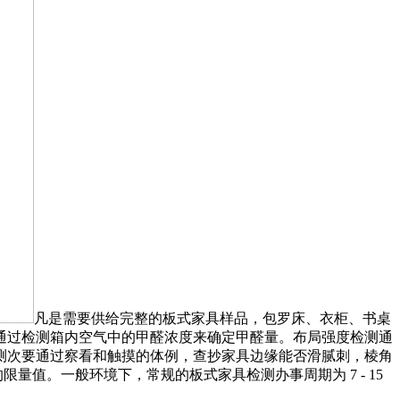
凡是需要供给完整的板式家具样品，包罗床、衣柜、书桌
通过检测箱内空气中的甲醛浓度来确定甲醛量。布局强度检测通
测次要通过察看和触摸的体例，查抄家具边缘能否滑腻刺，棱角
限量值。一般环境下，常规的板式家具检测办事周期为 7 - 15