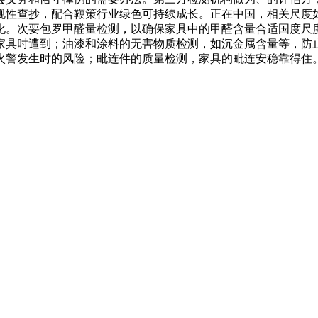
查抄，配合鞭策行业绿色可持续成长。正在中国，相关尺度如GB 
化。次要包罗甲醛量检测，以确保家具中的甲醛含量合适国度尺
家具时遭到；油漆和涂料的无害物质检测，如沉金属含量等，防
火警发生时的风险；毗连件的质量检测，家具的毗连安稳靠得住