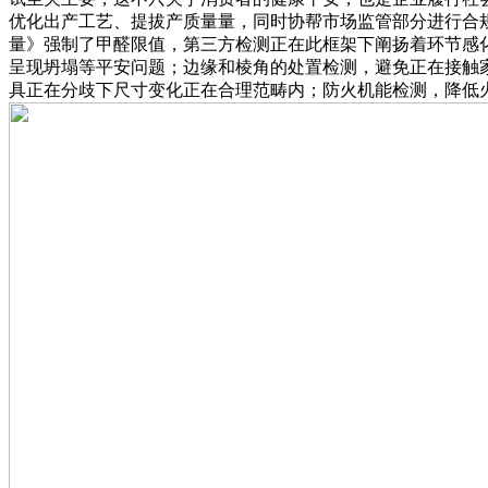
优化出产工艺、提拔产质量量，同时协帮市场监管部分进行合规性
量》强制了甲醛限值，第三方检测正在此框架下阐扬着环节感
呈现坍塌等平安问题；边缘和棱角的处置检测，避免正在接触
具正在分歧下尺寸变化正在合理范畴内；防火机能检测，降低