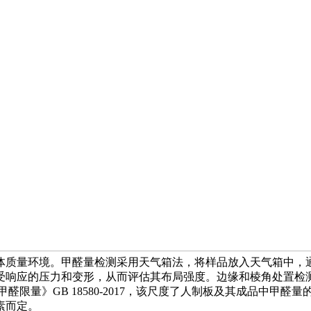
体质量环境。甲醛量检测采用天气箱法，将样品放入天气箱中，
受响应的压力和变形，从而评估其布局强度。边缘和棱角处置检
量》GB 18580-2017，该尺度了人制板及其成品中甲醛量的
素而定。