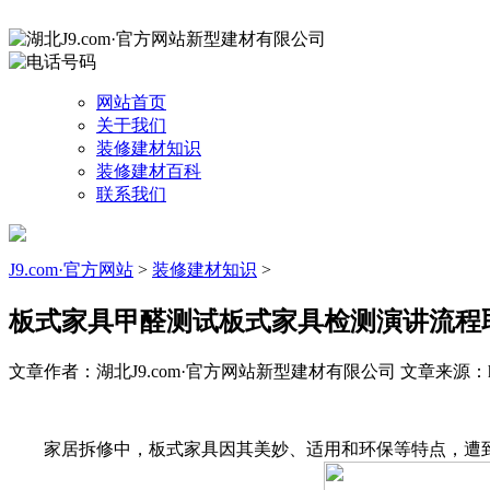
网站首页
关于我们
装修建材知识
装修建材百科
联系我们
J9.com·官方网站
>
装修建材知识
>
板式家具甲醛测试板式家具检测演讲流程
文章作者：湖北J9.com·官方网站新型建材有限公司
文章来源：http
家居拆修中，板式家具因其美妙、适用和环保等特点，遭到