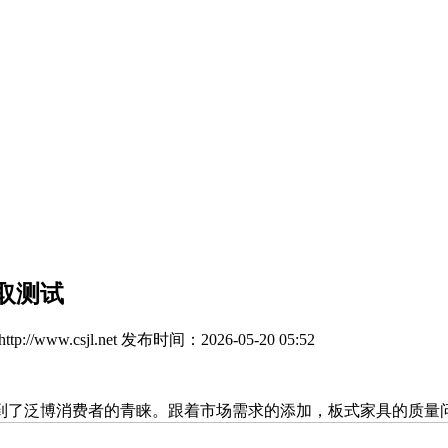
取测试
://www.csjl.net
发布时间：2026-05-20 05:52
了泛博消费者的青睐。跟着市场需求的添加，板式家具的质量问