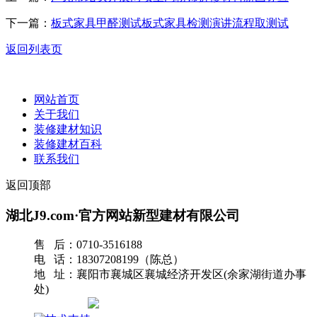
下一篇：
板式家具甲醛测试板式家具检测演讲流程取测试
返回列表页
网站首页
关于我们
装修建材知识
装修建材百科
联系我们
返回顶部
湖北J9.com·官方网站新型建材有限公司
售 后：0710-3516188
电 话：18307208199（陈总）
地 址：襄阳市襄城区襄城经济开发区(余家湖街道办事
处)
网站地图