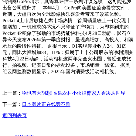
制制商GoPro暗示，其筹算评估一系列计谋选项，这可能包罗
出售公司或归并。 本年4月，GoPro向美国证监会提交文件，
近期，大疆再次为全球影像快乐喜爱者带来了改革体验。
Pocket 4上市后敏捷点燃市场热情，首周销量较上一代实现十
倍增加，一机难求的盛况不只印证了产物力，为即将到来的
Pocket 4P积储了强劲的市场势能快科技4月28日动静，影石立
异今天发布2026年第一季度财报，呈现高增加、高投入、利润
承压的阶段性特征。 财报显示，Q1实现停业收入24。81亿
元，同比大幅增加83。11%；归属于上市公司股东的净利润快
科技4月22日动静，活动相机这两年完全火出圈，曾经变成旅
行、拍视频、记实日常的标配设备，市场销量一猛涨。 据奥
维云网监测数据显示，2025年国内消费级活动相机线。
上一篇：
物也有大胡想!临泉农村小伙掉臂家人否决从世界
下一篇：
日本图片正在线旁不雅
返回列表页